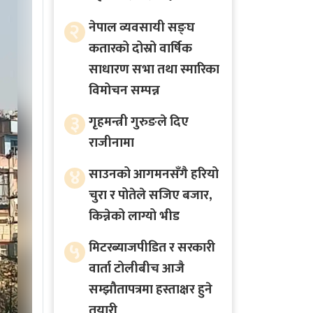
२
नेपाल व्यवसायी सङ्घ
कतारको दोस्रो वार्षिक
साधारण सभा तथा स्मारिका
विमोचन सम्पन्न
३
गृहमन्त्री गुरुङले दिए
राजीनामा
४
साउनको आगमनसँगै हरियो
चुरा र पोतेले सजिए बजार,
किन्नेको लाग्यो भीड
५
मिटरब्याजपीडित र सरकारी
वार्ता टोलीबीच आजै
सम्झौतापत्रमा हस्ताक्षर हुने
तयारी