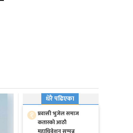
धेरै पढिएका
१
प्रवासी भुजेल समाज
कतारको आठाै
महाधिवेशन सप्पन्न