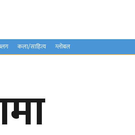
ब्लग
कला/साहित्य
ग्लोबल
ामा