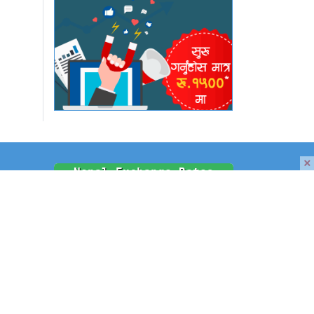
×
समाचार
श
श