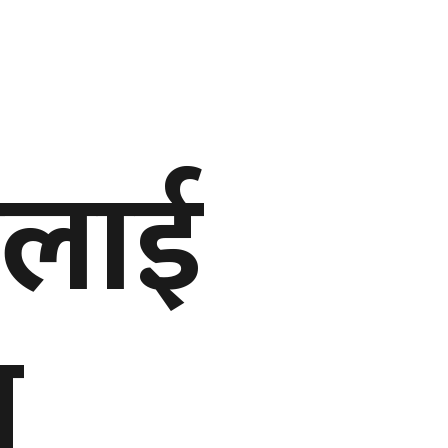
रलाई
न