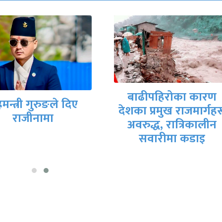
मिटरब्याजपीडित र
बाढीपहिरोका कारण
सरकारी वार्ता टोलीब
का प्रमुख राजमार्गहरू
आजै सम्झौतापत्रमा
अवरुद्ध, रात्रिकालीन
हस्ताक्षर हुने तयारी
सवारीमा कडाइ