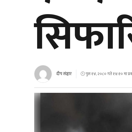
सिफा
दीप संञ्चार
पुस १४, २०८० गते १४:१० मा प्र