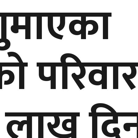
गुमाएका
िको परिवा
 लाख दि