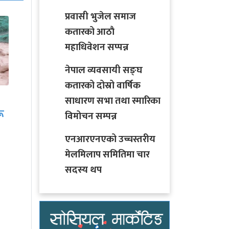
प्रवासी भुजेल समाज
कतारको आठाै
महाधिवेशन सप्पन्न
नेपाल व्यवसायी सङ्घ
कतारको दोस्रो वार्षिक
साउनको आगमनसँगै
साधारण सभा तथा स्मारिका
ीच
हरियो चुरा र पोतेले सजिए
विमोचन सम्पन्न
बजार, किन्नेको लाग्यो…
एनआरएनएको उच्चस्तरीय
मेलमिलाप समितिमा चार
सदस्य थप