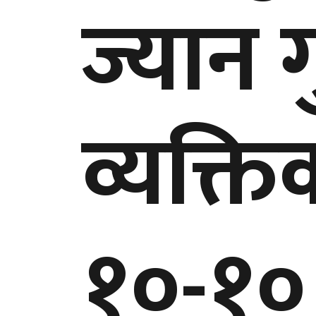
ज्यान 
व्यक्त
१०-१०