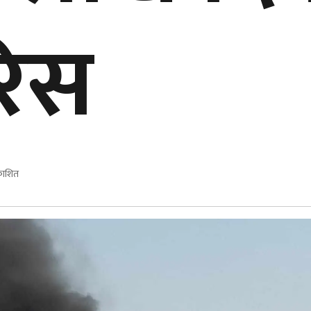
रिस
काशित