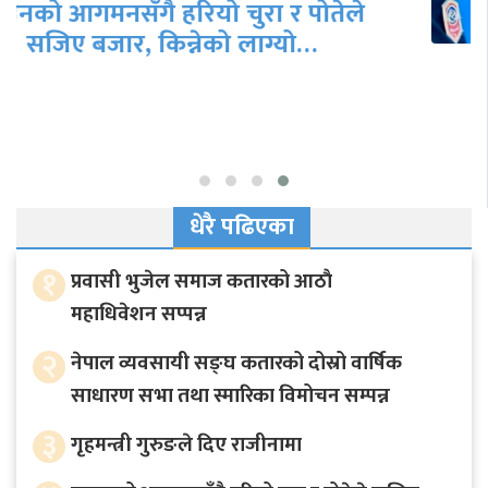
गृहमन्त्री गुरुङले दिए राजीनामा
धेरै पढिएका
१
प्रवासी भुजेल समाज कतारको आठाै
महाधिवेशन सप्पन्न
२
नेपाल व्यवसायी सङ्घ कतारको दोस्रो वार्षिक
साधारण सभा तथा स्मारिका विमोचन सम्पन्न
३
गृहमन्त्री गुरुङले दिए राजीनामा