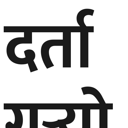
दर्ता
गण्डकी
प्रदेश
प्रदेश
५
कर्णाली
प्रदेश
सुदूरपश्चिम
प्रदेश
गर्‍यो
समाज
विचार
मनाेरञ्जन
खेलकुद