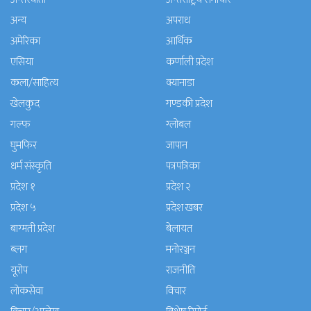
अन्य
अपराध
अमेरिका
आर्थिक
एसिया
कर्णाली प्रदेश
कला/साहित्य
क्यानाडा
खेलकुद
गण्डकी प्रदेश
गल्फ
ग्लोबल
घुमफिर
जापान
धर्म संस्कृति
पत्रपत्रिका
प्रदेश १
प्रदेश २
प्रदेश ५
प्रदेश खबर
बाग्मती प्रदेश
बेलायत
ब्लग
मनाेरञ्जन
यूरोप
राजनीति
लोकसेवा
विचार