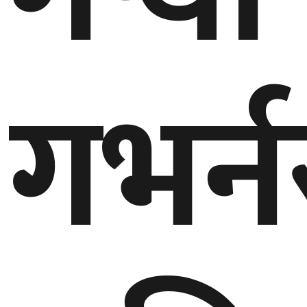
घुमफिर
गभर्न
ब्लग
कला/
साहित्य
ग्लोबल
गल्फ
अमेरिका
एसिया
यूरोप