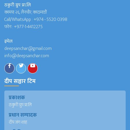
ठकुरी ग्रुप प्रा.लि
कामपा २६, लैनचौर, काठमाडौं
Call/WhatsApp :
+974 - 5520 0398
फोन :
+977-1-4412275
इमेल
deepsanchar@gmail.com
info@deepsanchar.com
दीप सञ्चार टिम
प्रकाशक
ठकुरी ग्रुप प्रा.लि
प्रधान सम्पादक
दीप जंग शाह