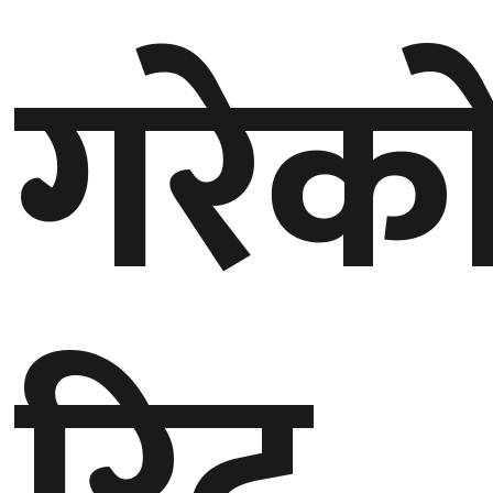
गरेक
रिट,