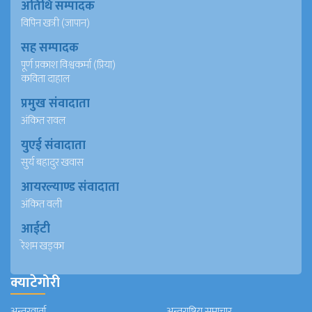
अतिथि सम्पादक
विपिन खत्री (जापान)
सह सम्पादक
पूर्ण प्रकाश विश्वकर्मा (प्रिया)
कविता दाहाल
प्रमुख संवादाता
अंकित रावल
युएई संवादाता
सुर्य बहादुर खवास
आयरल्याण्ड संवादाता
अंकित वली
आईटी
रेशम खड्का
क्याटेगोरी
अन्तरवार्ता
अन्तराष्ट्रिय समाचार