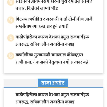
४
साउनको आगमनसँगै हरियो चुरा र पोतेले सजिए
बजार, किन्नेको लाग्यो भीड
५
मिटरब्याजपीडित र सरकारी वार्ता टोलीबीच आजै
सम्झौतापत्रमा हस्ताक्षर हुने तयारी
६
बाढीपहिरोका कारण देशका प्रमुख राजमार्गहरू
अवरुद्ध, रात्रिकालीन सवारीमा कडाइ
७
कर्णालीका मुख्यमन्त्री यामलाल कँडेलद्वारा
राजीनामा, नेकपाको नेतृत्वमा नयाँ सरकार बन्ने
ताजा अपडेट
बाढीपहिरोका कारण देशका प्रमुख राजमार्गहरू
अवरुद्ध, रात्रिकालीन सवारीमा कडाइ