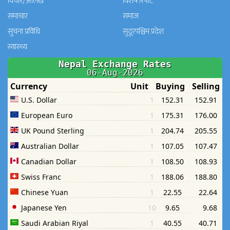
विचार/आलेख
विशेष रिपोर्ट
समाचार
समाज
सुचना प्रविधि
सुदूरपश्चिम प्रदेश
स्वास्थ्य