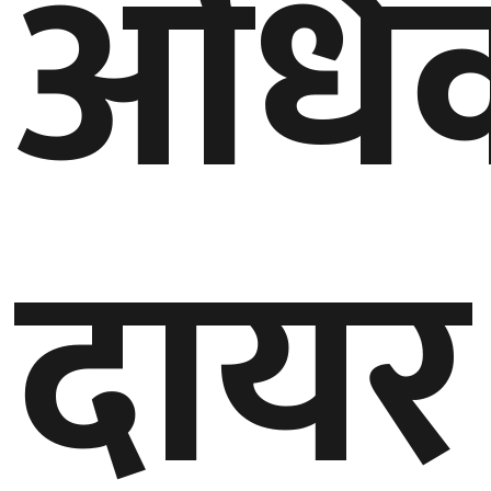
अधिक
बेलायत
जापान
क्यानाडा
अन्य
दायर