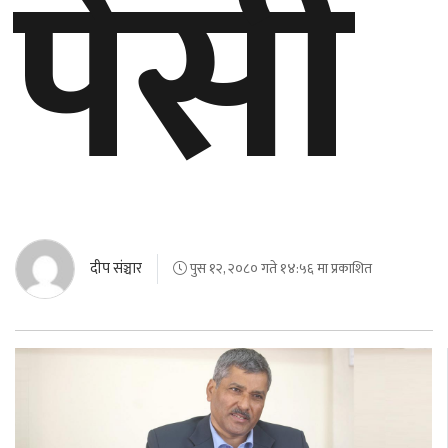
पेसी
दीप संञ्चार
पुस १२, २०८० गते १४:५६ मा प्रकाशित