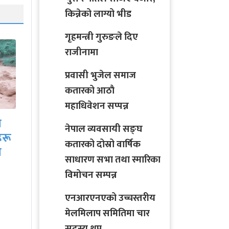
किन्नेको लाग्यो भीड
गृहमन्त्री गुरुङले दिए
राजीनामा
प्रवासी भुजेल समाज
कतारको आठाै
महाधिवेशन सप्पन्न
साउनको आगमनसँगै
ीच
हरियो चुरा र पोतेले सजिए
नेपाल व्यवसायी सङ्घ
बजार, किन्नेको लाग्यो…
कतारको दोस्रो वार्षिक
साधारण सभा तथा स्मारिका
विमोचन सम्पन्न
एनआरएनएको उच्चस्तरीय
मेलमिलाप समितिमा चार
सदस्य थप