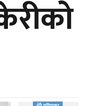
केरीको
धेरै पढिएका