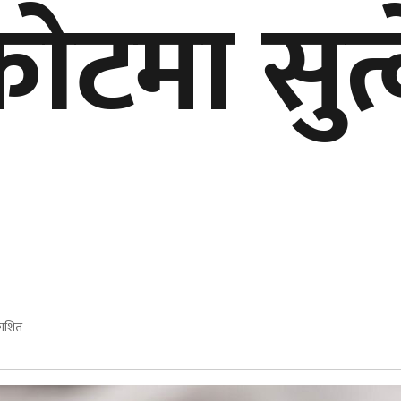
टमा सुत्
काशित