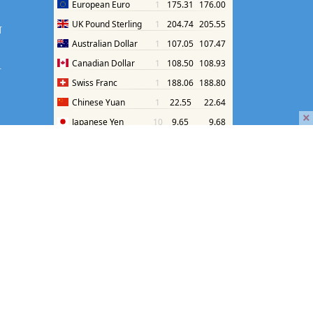
श
श
×