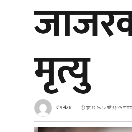
जाजरको
मृत्यु
दीप संञ्चार
पुस १२, २०८० गते १३:४५ मा प्र