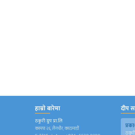
हाम्राे बारेमा
दीप सञ
ठकुरी ग्रुप प्रा.लि
प्र
कामपा २६, लैनचौर, काठमाडौं
ठकुरी ग