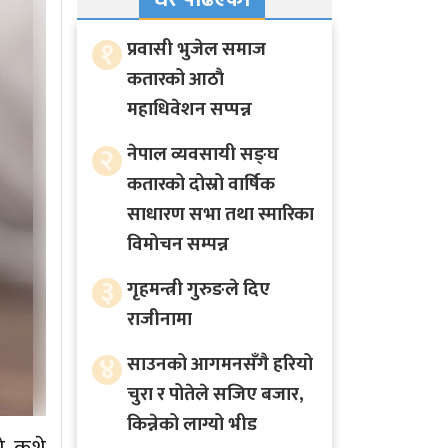
१
प्रवासी भुजेल समाज
कतारको आठाै
महाधिवेशन सप्पन्न
२
नेपाल व्यवसायी सङ्घ
कतारको दोस्रो वार्षिक
साधारण सभा तथा स्मारिका
विमोचन सम्पन्न
३
गृहमन्त्री गुरुङले दिए
राजीनामा
४
साउनको आगमनसँगै हरियो
चुरा र पोतेले सजिए बजार,
किन्नेको लाग्यो भीड