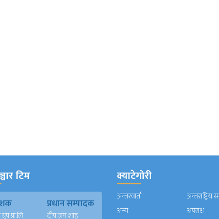
्चार टिम
क्याटेगोरी
अन्तरवार्ता
अन्तराष्ट्रिय 
काशक
प्रधान सम्पादक
अन्य
अपराध
्रुप प्रा.लि
दीप जंग शाह