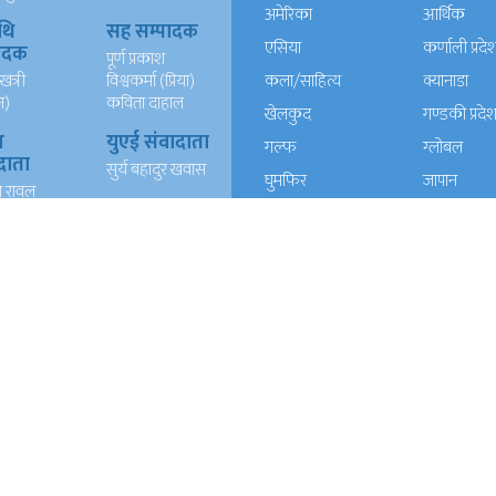
अमेरिका
आर्थिक
थि
सह सम्पादक
एसिया
कर्णाली प्रदे
पादक
पूर्ण प्रकाश
खत्री
विश्वकर्मा (प्रिया)
कला/साहित्य
क्यानाडा
न)
कविता दाहाल
खेलकुद
गण्डकी प्रदे
ख
युएई संवादाता
गल्फ
ग्लोबल
दाता
सुर्य बहादुर खवास
घुमफिर
जापान
त रावल
धर्म संस्कृति
पत्रपत्रिका
्याण्ड
आईटी
प्रदेश १
प्रदेश २
दाता
रेशम खड्का
त वली
प्रदेश ५
प्रदेश खबर
बाग्मती प्रदेश
बेलायत
ब्लग
मनाेरञ्जन
यूरोप
राजनीति
लोकसेवा
विचार
विचार/आलेख
विशेष रिपोर्ट
समाचार
समाज