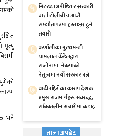
 कुशे
५
मिटरब्याजपीडित र सरकारी
 गएको
वार्ता टोलीबीच आजै
सम्झौतापत्रमा हस्ताक्षर हुने
तयारी
रक्षित
ृत्यु
६
कर्णालीका मुख्यमन्त्री
बिरामी
यामलाल कँडेलद्वारा
राजीनामा, नेकपाको
नेतृत्वमा नयाँ सरकार बन्ने
पुगेको
७
बाढीपहिरोका कारण देशका
हीकारण
प्रमुख राजमार्गहरू अवरुद्ध,
रात्रिकालीन सवारीमा कडाइ
छ भने
ताजा अपडेट