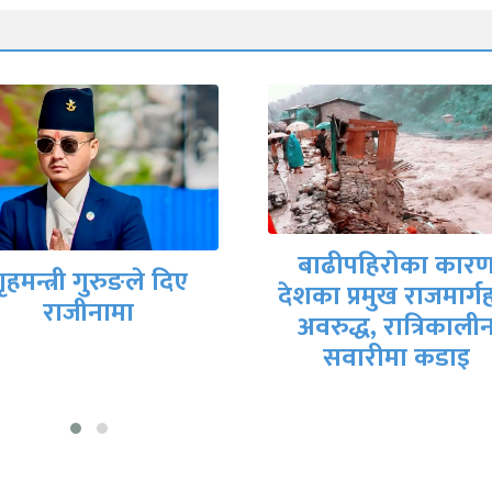
मिटरब्याजपीडित र
बाढीपहिरोका कारण
सरकारी वार्ता टोलीब
का प्रमुख राजमार्गहरू
आजै सम्झौतापत्रमा
अवरुद्ध, रात्रिकालीन
हस्ताक्षर हुने तयारी
सवारीमा कडाइ