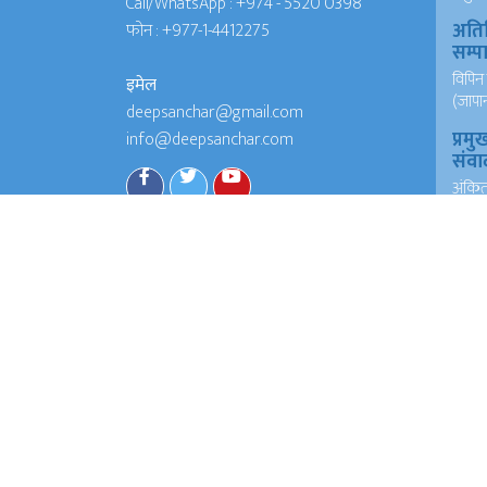
Call/WhatsApp :
+974 - 5520 0398
अति
फोन :
+977-1-4412275
सम्
विपिन 
इमेल
(जापा
deepsanchar@gmail.com
प्रमु
info@deepsanchar.com
संवा
अंकि
आयरल
संवा
अंकि