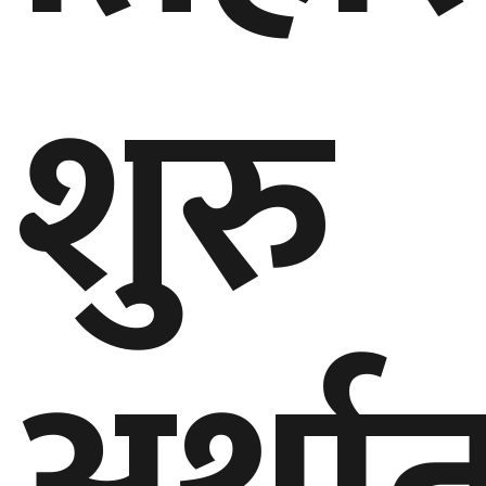
शुरु
घुमफिर
ब्लग
कला/
साहित्य
ग्लोबल
गल्फ
अमेरिका
एसिया
यूरोप