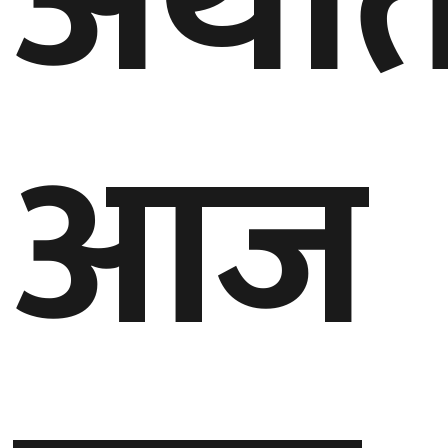
अर्था
बेलायत
जापान
आज
क्यानाडा
अन्य