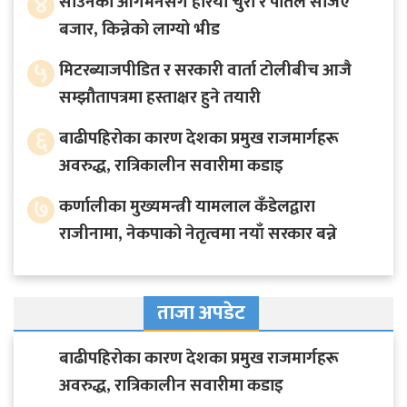
४
साउनको आगमनसँगै हरियो चुरा र पोतेले सजिए
बजार, किन्नेको लाग्यो भीड
५
मिटरब्याजपीडित र सरकारी वार्ता टोलीबीच आजै
सम्झौतापत्रमा हस्ताक्षर हुने तयारी
६
बाढीपहिरोका कारण देशका प्रमुख राजमार्गहरू
अवरुद्ध, रात्रिकालीन सवारीमा कडाइ
७
कर्णालीका मुख्यमन्त्री यामलाल कँडेलद्वारा
राजीनामा, नेकपाको नेतृत्वमा नयाँ सरकार बन्ने
ताजा अपडेट
बाढीपहिरोका कारण देशका प्रमुख राजमार्गहरू
अवरुद्ध, रात्रिकालीन सवारीमा कडाइ