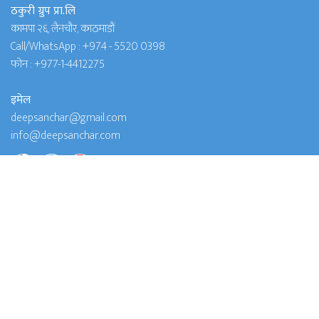
ठकुरी ग्रुप प्रा.लि
कामपा २६, लैनचौर, काठमाडौं
Call/WhatsApp :
+974 - 5520 0398
फोन :
+977-1-4412275
इमेल
deepsanchar@gmail.com
info@deepsanchar.com
दीप सञ्चार टिम
प्रकाशक
ठकुरी ग्रुप प्रा.लि
प्रधान सम्पादक
दीप जंग शाह