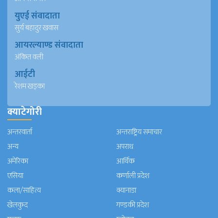
युएई संवादाता
सुर्य बहादुर खवास
आयरल्याण्ड संवादाता
अंकित वली
आईटी
रेशम खड्का
क्याटेगोरी
अन्तरवार्ता
अन्तराष्ट्रिय समाचार
अन्य
अपराध
अमेरिका
आर्थिक
एसिया
कर्णाली प्रदेश
कला/साहित्य
क्यानाडा
खेलकुद
गण्डकी प्रदेश