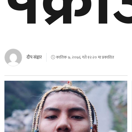
पक्रा
घुमफिर
ब्लग
कला/
साहित्य
दीप संञ्चार
कात्तिक ७, २०७६ गते १२:२० मा प्रकाशित
ग्लोबल
गल्फ
अमेरिका
एसिया
यूरोप