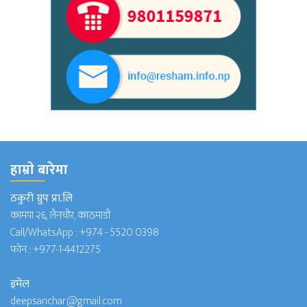
हाम्राे बारेमा
ठकुरी ग्रुप प्रा.लि
कामपा २६, लैनचौर, काठमाडौं
Call/WhatsApp :
+974 - 5520 0398
फोन :
+977-1-4412275
इमेल
deepsanchar@gmail.com