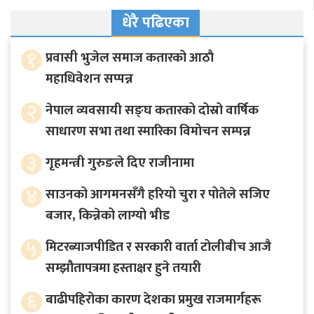
धेरै पढिएका
१
प्रवासी भुजेल समाज कतारको आठाै
महाधिवेशन सप्पन्न
२
नेपाल व्यवसायी सङ्घ कतारको दोस्रो वार्षिक
साधारण सभा तथा स्मारिका विमोचन सम्पन्न
३
गृहमन्त्री गुरुङले दिए राजीनामा
४
साउनको आगमनसँगै हरियो चुरा र पोतेले सजिए
बजार, किन्नेको लाग्यो भीड
५
मिटरब्याजपीडित र सरकारी वार्ता टोलीबीच आजै
सम्झौतापत्रमा हस्ताक्षर हुने तयारी
६
बाढीपहिरोका कारण देशका प्रमुख राजमार्गहरू