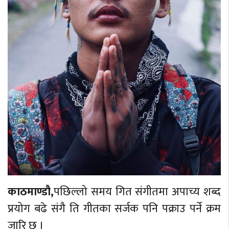
बेलायत
जापान
क्यानाडा
अन्य
काठमाण्डौ,
पछिल्लो समय गित संगीतमा अपाच्य शब्द
प्रयोग बढे संगै ति गीतका सर्जक पनि पक्राउ पर्ने क्रम
जारि छ ।