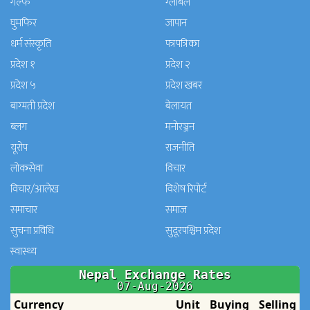
गल्फ
ग्लोबल
घुमफिर
जापान
धर्म संस्कृति
पत्रपत्रिका
प्रदेश १
प्रदेश २
प्रदेश ५
प्रदेश खबर
बाग्मती प्रदेश
बेलायत
ब्लग
मनाेरञ्जन
यूरोप
राजनीति
लोकसेवा
विचार
विचार/आलेख
विशेष रिपोर्ट
समाचार
समाज
सुचना प्रविधि
सुदूरपश्चिम प्रदेश
स्वास्थ्य