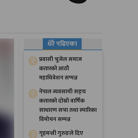
धेरै पढिएका
१
प्रवासी भुजेल समाज
कतारको आठाै
महाधिवेशन सप्पन्न
२
नेपाल व्यवसायी सङ्घ
कतारको दोस्रो वार्षिक
साधारण सभा तथा स्मारिका
विमोचन सम्पन्न
३
गृहमन्त्री गुरुङले दिए