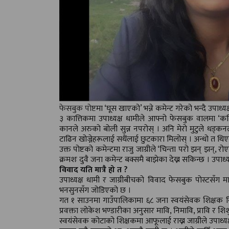
फेसबुक पोष्ट
मा ‘घूस खाएको’ भन्ने कमेन्ट गरेको भन्दै उपाध्य
३ कात्तिकमा उपाध्यक्ष धामीले आफ्नो फेसबुक वालमा ‘कहि
कानले अरुको बोली सुन्न नपरोस् । अनि मेरो मुटुले धड्क
टाढिन खोज्नेहरूलाई सधैंलाई छुटकारा मिलोस् । अन्धो त थिए
उक्त पोष्टको कमेन्टमा राजु जाग्रीले ‘चिन्ता परो झन् झन्, 
क्रमशः दुवै जना कमेन्ट बक्समै बाझेका देख्न सकिन्छ । उपाध्
विवाद यति मात्रै हो त ?
उपाध्यक्ष धामी र जाग्रीबीचको विवाद फेसबुक पोस्टसँग मात
भनसुनसँग जोडिएको छ ।
गत १ साउनमा गाउँपालिकामा ६८ जना स्वयंसेवक शिक्षक नियु
प्रवक्ता लोकेश भण्डारीका अनुसार मावि, निमावि, प्रावि र शि
स्वयंसेवक कोटाको शिक्षकमा आफूलाई राख्न जाग्रीले उपाध्यक्