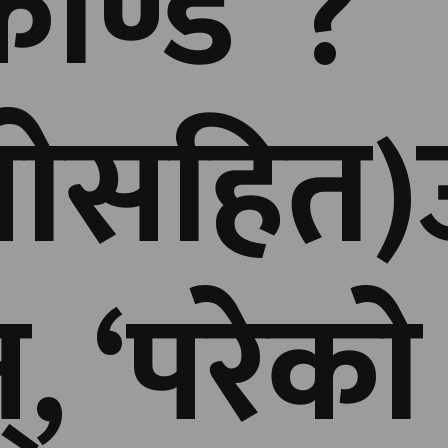
ाण्ड’ ?
ोसहित)उप
, ‘परेकाे ब