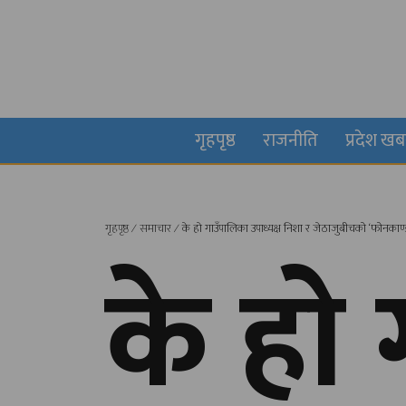
गृहपृष्ठ
राजनीति
प्रदेश ख
गृहपृष्ठ
∕
समाचार
∕
के हाे गाउँपालिका उपाध्यक्ष निशा र जेठाजुबीचको ‘फोनकाण्ड’ 
के हाे