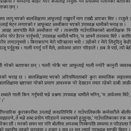
क्रिया र मापदण्ड बाहिर गएर कसैलाई नियुक्त गर्ने प्रयासमा नलागेको बताएकी
ाएका छन् ।
िकामा लागू भएको बालशिक्षामा आफूलाई राख्नुपर्ने माग राख्दै आएका थिए । राजुल
 आफूलाई भेट्न लगाएको र आफूबाट अस्वीकार भएको उपाध्यक्ष धामीको भनाइ छ ।
न आग्रह आएपछि मैले अस्वीकार गरें । त्यसपछि गाउँपालिकाको बालशिक्षक नियुक
न गरेर हैरान पार्नुभयो,’ उपाध्यक्ष धामीले भनिन्, ‘म आफ्नै तनावमा थिएँ । कात्त
रोप लगाउनुभयो । बिनाकारण मेरो चरित्रहत्या भयो । उहाँको र मेरो लिनुदिनु केह
ू पर्नुहुन्छ । गाली नगर्नु पर्ने मैले, आवेशमा आएर गरिहालें । अब जे पर्छ, त्यो बेह
ी गरेको बताएका छन् । गल्ती गरेकै भए आफूलाई गाली नगरेरै कानुनी व्यवस्
को भनाइ छ । बालशिक्षामा भएको अनियमितताबारे कुरा सामाजिक सञ्जालम
शिक्षामा भ्रष्टाचार गरेको प्रमाण आवश्यक परे देखाउन तयार रहेको दाबी जाग्री
ब्दले गाली किन गर्नुभयो भन्ने प्रश्नमा उपाध्यक्ष धामीले भनिन्, ‘म आवेशमा थिएँ,
 ।’
चारिक कुराकानीमा उनलाई जनप्रतिनिधि र गाउँपालिकाकै कर्मचारीले बोली
हाल्ने, तँ भन्ने शब्द प्रयोग गरिहाल्ने स्वाभावको हुनुहुन्छ,’ गाउँपालिकाका एक क
 गरेका छौं । मनको सफा भए पनि बोलीमा अपशब्द निस्केपछि समस्या त परिहाल्छ नि
को स्थानीय तहको चुनावमा २ हजार ६ सय ६९ मत ल्याई उपाध्यक्ष भएकी थिइन् ।