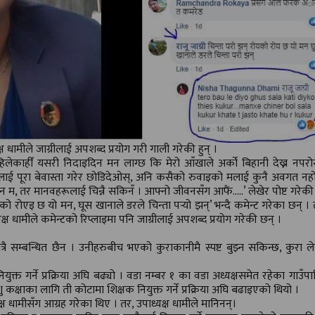
क्ष धामीले जाग्रीलाई अपशब्द प्रयोग गरी गाली गरेकी हुन् ।
लेकाहीँ यसरी निदाइदिन मन लाग्छ कि मेरो आँखाले अर्को बिहानी देख्न नपरोस
नलाई पूरा बेवास्ता गरेर छोडिदेओस्, अनि कसैको रुवाइको मलाई कुनै अवगत नह
न म, तर मानवहरूलाई चिन्नै सकिनँ । आफ्नो जीवनसँग आफैं…..’ लेखेर पोष्ट गरेकी 
रोएको रोएइ छ यो मन, घूस खानाले डरले चिन्ता पर्‍यो झन्’ भन्दै कमेन्ट गरेका छन् ।
यक्ष धामीले कमेन्टको रिप्लाइमा पनि जाग्रीलाई अपशब्द प्रयोग गरेकी छन् ।
्रै सम्बन्धित छैन । उनीहरुबीच भएको कुराकानीमै स्पष्ट बुझ्न सकिन्छ, कुरा ल
क्त गर्ने प्रक्रिया अघि बढ्यो । वडा नम्बर १ का वडा अध्यक्षसमेत रहेका गाउँ
शु कक्षाका लागि ती कोटामा शिक्षक नियुक्त गर्ने प्रक्रिया अघि बढाइएको थियो ।
ष धामीसँग आग्रह गरेका थिए । तर, उपाध्यक्ष धामीले मानिनन्।