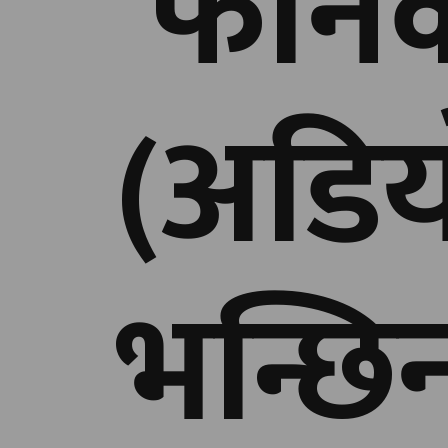
‘फोनक
(अडिय
भन्छिन्