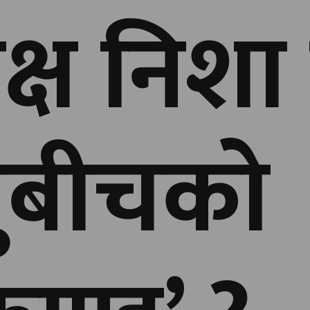
क्ष निशा
ुबीचको