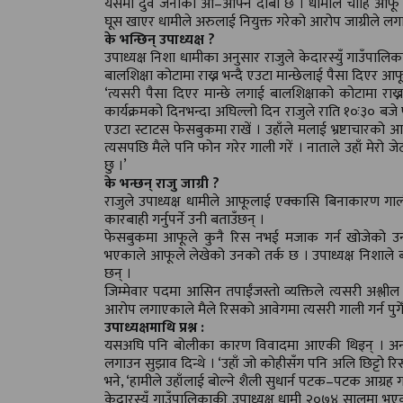
यसमा दुवै जनाको आ–आफ्नै दाबी छ । धामीले चाहिँ आफू प्र
घूस खाएर धामीले अरुलाई नियुक्त गरेको आरोप जाग्रीले लग
के भन्छिन् उपाध्यक्ष ?
उपाध्यक्ष निशा धामीका अनुसार राजुले केदारस्युँ गाउँपाल
बालशिक्षा कोटामा राख्न भन्दै एउटा मान्छेलाई पैसा दिएर
‘त्यसरी पैसा दिएर मान्छे लगाई बालशिक्षाको कोटामा राख्
कार्यक्रमको दिनभन्दा अघिल्लो दिन राजुले राति १०ः३० बजे फो
एउटा स्टाटस फेसबुकमा राखें । उहाँले मलाई भ्रष्टाचारको आ
त्यसपछि मैले पनि फोन गरेर गाली गरें । नाताले उहाँ मेरो जेठाज
छु ।’
के भन्छन् राजु जाग्री ?
राजुले उपाध्यक्ष धामीले आफूलाई एक्कासि बिनाकारण गाल
कारबाही गर्नुपर्ने उनी बताउँछन् ।
फेसबुकमा आफूले कुनै रिस नभई मजाक गर्न खोजेको उन
भएकाले आफूले लेखेको उनको तर्क छ । उपाध्यक्ष निशाले बाल
छन् ।
जिम्मेवार पदमा आसिन तपाईंजस्ताे व्यक्तिले त्यसरी अश्लील श
आरोप लगाएकाले मैले रिसको आवेगमा त्यसरी गाली गर्न पुगेँ
उपाध्यक्षमाथि प्रश्न :
यसअघि पनि बोलीका कारण विवादमा आएकी थिइन् । अनौप
लगाउन सुझाव दिन्थे । ‘उहाँ जो कोहीसँग पनि अलि छिट्टो रिसाइ
भने, ‘हामीले उहाँलाई बोल्ने शैली सुधार्न पटक–पटक आग्रह
केदारस्युँ गाउँपालिकाकी उपाध्यक्ष धामी २०७४ सालमा भए