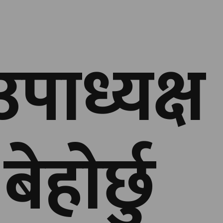
ाध्यक्ष
ेहाेर्छु