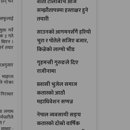
वार्ता टोलीबीच आजै
 छन् भने
सम्झौतापत्रमा हस्ताक्षर हुने
तयारी
े आफूलाई
्त गर्ने
साउनको आगमनसँगै हरियो
िक ३ गते
चुरा र पोतेले सजिए बजार,
ी थिएन ।
ोर्न तयार
किन्नेको लाग्यो भीड
गृहमन्त्री गुरुङले दिए
थाअनुसार
राजीनामा
ा भाइरल
ले गरेका
प्रवासी भुजेल समाज
कतारको आठाै
 निराधार
महाधिवेशन सप्पन्न
मा लगाम
नेपाल व्यवसायी सङ्घ
र्मचारीले
कतारको दोस्रो वार्षिक
 !’
 साभार :