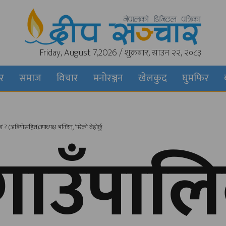
Friday, August 7,2026 / शुक्रबार, साउन २२, २०८३
बर
समाज
विचार
मनाेरञ्जन
खेलकुद
घुमफिर
? (अडियोसहित)उपाध्यक्ष भन्छिन्, ‘परेकाे बेहाेर्छु
 गाउँपाल