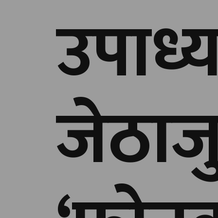
उपाध्य
जेठाज