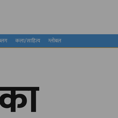
ब्लग
कला/साहित्य
ग्लोबल
िका