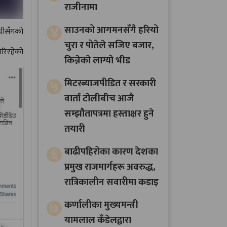
राजीनामा
४
साउनको आगमनसँगै हरियो
री
सँगको
चुरा र पोतेले सजिए बजार,
गरिरहेको
किन्नेको लाग्यो भीड
५
मिटरब्याजपीडित र सरकारी
वार्ता टोलीबीच आजै
सम्झौतापत्रमा हस्ताक्षर हुने
तयारी
६
बाढीपहिरोका कारण देशका
प्रमुख राजमार्गहरू अवरुद्ध,
रात्रिकालीन सवारीमा कडाइ
७
कर्णालीका मुख्यमन्त्री
यामलाल कँडेलद्वारा