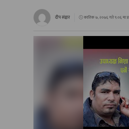
दीप संञ्चार
कात्तिक ७, २०७६ गते ९:०६ मा प