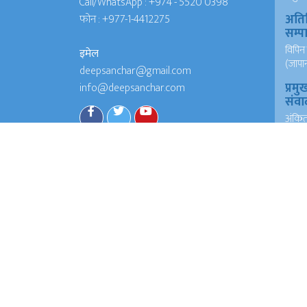
Call/WhatsApp :
+974 - 5520 0398
अति
फोन :
+977-1-4412275
सम्
विपिन 
इमेल
(जापा
deepsanchar@gmail.com
प्रमु
info@deepsanchar.com
संवा
अंकि
आयरल
संवा
अंकि