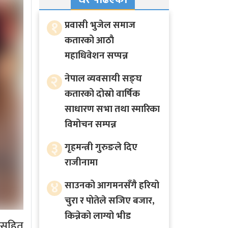
१
प्रवासी भुजेल समाज
कतारको आठाै
महाधिवेशन सप्पन्न
२
नेपाल व्यवसायी सङ्घ
कतारको दोस्रो वार्षिक
साधारण सभा तथा स्मारिका
विमोचन सम्पन्न
३
गृहमन्त्री गुरुङले दिए
राजीनामा
४
साउनको आगमनसँगै हरियो
चुरा र पोतेले सजिए बजार,
किन्नेको लाग्यो भीड
ा सहित