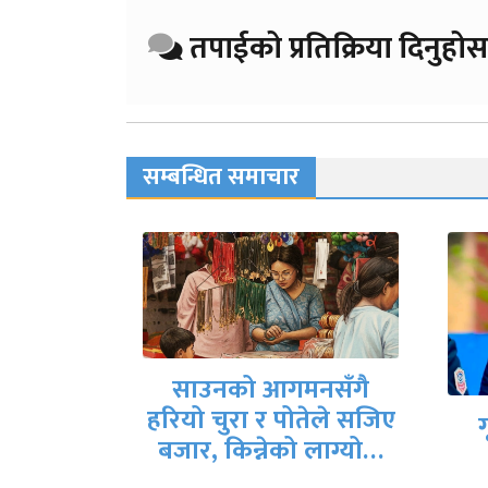
तपाईको प्रतिक्रिया दिनुहोस
सम्बन्धित समाचार
नसँगै
तेले सजिए
गृहमन्त्री गुरुङले दिए
देश
 लाग्यो…
राजीनामा