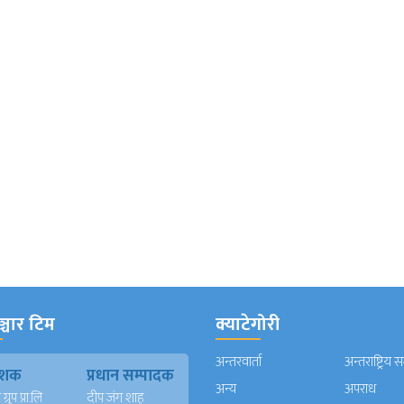
्चार टिम
क्याटेगोरी
अन्तरवार्ता
अन्तराष्ट्रिय 
काशक
प्रधान सम्पादक
अन्य
अपराध
्रुप प्रा.लि
दीप जंग शाह