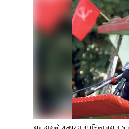
दाङ,दाङको राजपुर गाउँपालिका वडा न. ४ क