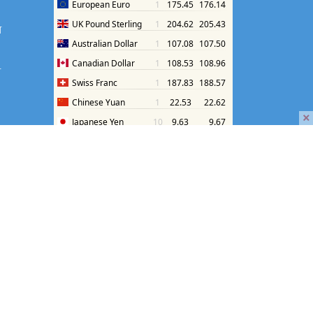
श
श
×