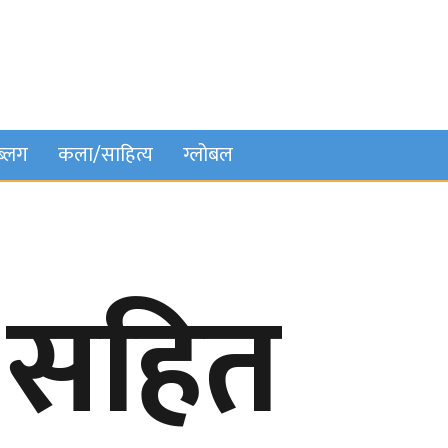
ब्लग
कला/साहित्य
ग्लोबल
 सहित