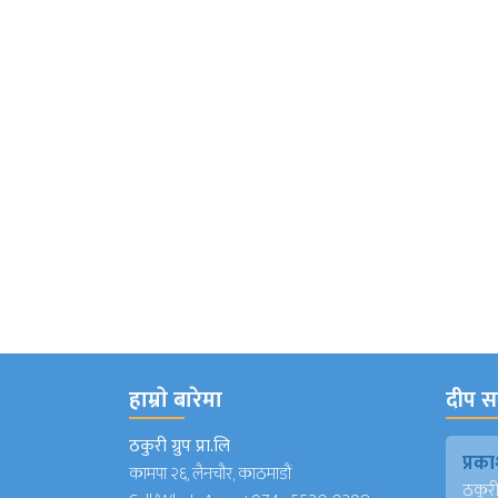
हाम्राे बारेमा
दीप सञ
ठकुरी ग्रुप प्रा.लि
प्र
कामपा २६, लैनचौर, काठमाडौं
ठकुरी ग