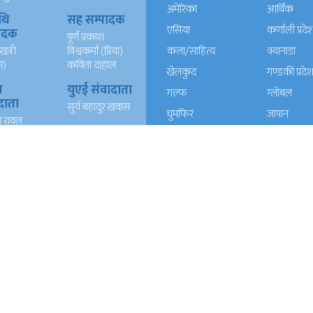
अमेरिका
आर्थिक
थि
सह सम्पादक
एसिया
कर्णाली प्रदे
पादक
पूर्ण प्रकाश
खत्री
विश्वकर्मा (प्रिया)
कला/साहित्य
क्यानाडा
न)
कविता दाहाल
खेलकुद
गण्डकी प्रदे
ख
युएई संवादाता
गल्फ
ग्लोबल
दाता
सुर्य बहादुर खवास
घुमफिर
जापान
त रावल
धर्म संस्कृति
पत्रपत्रिका
्याण्ड
आईटी
प्रदेश १
प्रदेश २
दाता
रेशम खड्का
त वली
प्रदेश ५
प्रदेश खबर
बाग्मती प्रदेश
बेलायत
ब्लग
मनाेरञ्जन
यूरोप
राजनीति
लोकसेवा
विचार
विचार/आलेख
विशेष रिपोर्ट
समाचार
समाज