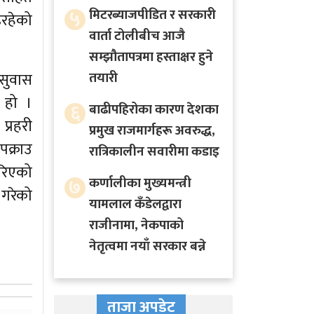
५
मिटरब्याजपीडित र सरकारी
इरहेको
वार्ता टोलीबीच आजै
सम्झौतापत्रमा हस्ताक्षर हुने
तयारी
ज सुवास
ो हो ।
६
बाढीपहिरोका कारण देशका
प्रहरी
प्रमुख राजमार्गहरू अवरुद्ध,
पक्राउ
रात्रिकालीन सवारीमा कडाइ
रिएको
७
कर्णालीका मुख्यमन्त्री
 गरेको
यामलाल कँडेलद्वारा
राजीनामा, नेकपाको
नेतृत्वमा नयाँ सरकार बन्ने
ताजा अपडेट