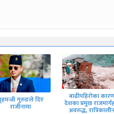
मिटरब्याजपीडित र
बाढीपहिरोका कारण
सरकारी वार्ता टोलीब
का प्रमुख राजमार्गहरू
आजै सम्झौतापत्रमा
अवरुद्ध, रात्रिकालीन
हस्ताक्षर हुने तयारी