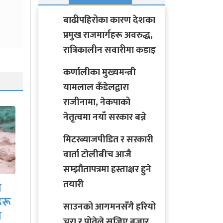
बाढीपहिरोका कारण देशका
प्रमुख राजमार्गहरू अवरुद्ध,
रात्रिकालीन सवारीमा कडाइ
कर्णालीका मुख्यमन्त्री
यामलाल कँडेलद्वारा
राजीनामा, नेकपाको
नेतृत्वमा नयाँ सरकार बन्ने
मिटरब्याजपीडित र सरकारी
वार्ता टोलीबीच आजै
सम्झौतापत्रमा हस्ताक्षर हुने
साउनको आगमनसँगै
तयारी
ीच
हरियो चुरा र पोतेले सजिए
बजार, किन्नेको लाग्यो…
साउनको आगमनसँगै हरियो
चुरा र पोतेले सजिए बजार,