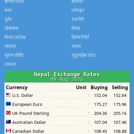
बाग्मती प्रदेश
बेलायत
ब्लग
मनाेरञ्जन
यूरोप
राजनीति
लोकसेवा
विचार
विचार/आलेख
विशेष रिपोर्ट
समाचार
समाज
सुचना प्रविधि
सुदूरपश्चिम प्रदेश
स्वास्थ्य