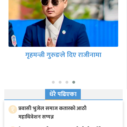
गृहमन्त्री गुरुङले दिए राजीनामा
धेरै पढिएका
१
प्रवासी भुजेल समाज कतारको आठाै
महाधिवेशन सप्पन्न