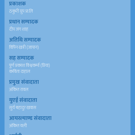
प्रकाशक
ठकुरी ग्रुप प्रा.लि
प्रधान सम्पादक
दीप जंग शाह
अतिथि सम्पादक
विपिन खत्री (जापान)
सह सम्पादक
पूर्ण प्रकाश विश्वकर्मा (प्रिया)
कविता दाहाल
प्रमुख संवादाता
अंकित रावल
युएई संवादाता
सुर्य बहादुर खवास
आयरल्याण्ड संवादाता
अंकित वली