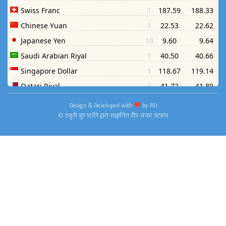
Design & Developed with
by
RD
© ठकुरी ग्रुप प्रा.लि द्वारा सञ्चालित दीप संचार डटकम