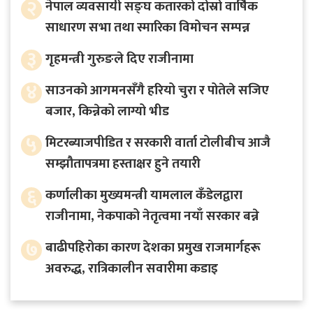
२
नेपाल व्यवसायी सङ्घ कतारको दोस्रो वार्षिक
साधारण सभा तथा स्मारिका विमोचन सम्पन्न
३
गृहमन्त्री गुरुङले दिए राजीनामा
४
साउनको आगमनसँगै हरियो चुरा र पोतेले सजिए
बजार, किन्नेको लाग्यो भीड
५
मिटरब्याजपीडित र सरकारी वार्ता टोलीबीच आजै
सम्झौतापत्रमा हस्ताक्षर हुने तयारी
६
कर्णालीका मुख्यमन्त्री यामलाल कँडेलद्वारा
राजीनामा, नेकपाको नेतृत्वमा नयाँ सरकार बन्ने
७
बाढीपहिरोका कारण देशका प्रमुख राजमार्गहरू
अवरुद्ध, रात्रिकालीन सवारीमा कडाइ