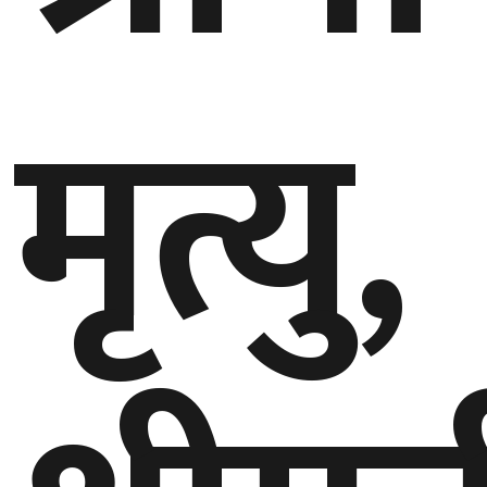
घुमफिर
मृत्यु,
ब्लग
कला/
साहित्य
ग्लोबल
गल्फ
अमेरिका
एसिया
यूरोप