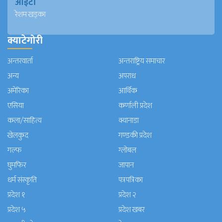
आईटी
रेशम खड्का
क्याटेगोरी
अन्तरवार्ता
अन्तराष्ट्रिय समाचार
अन्य
अपराध
अमेरिका
आर्थिक
एसिया
कर्णाली प्रदेश
कला/साहित्य
क्यानाडा
खेलकुद
गण्डकी प्रदेश
गल्फ
ग्लोबल
घुमफिर
जापान
धर्म संस्कृति
पत्रपत्रिका
प्रदेश १
प्रदेश २
प्रदेश ५
प्रदेश खबर