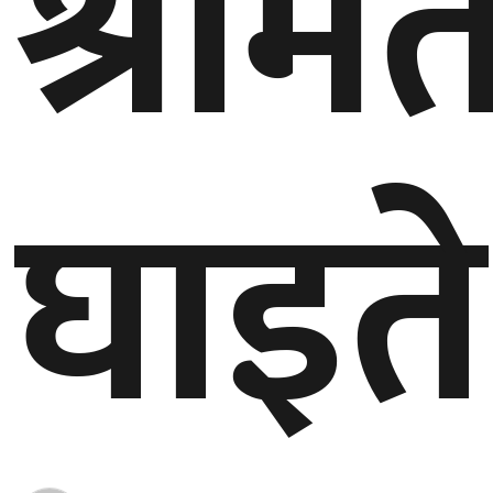
श्रीम
बेलायत
जापान
क्यानाडा
घाइते
अन्य