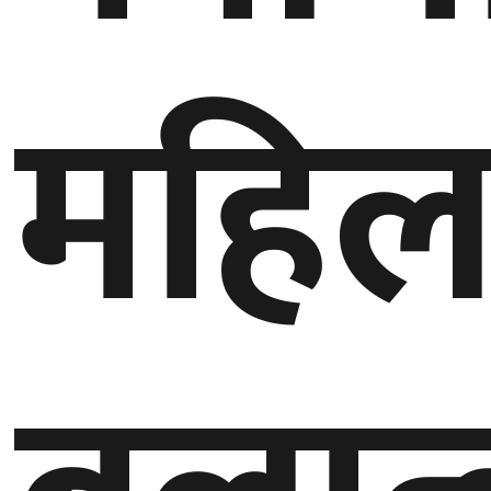
महिल
घुमफिर
ब्लग
कला/
साहित्य
ग्लोबल
गल्फ
अमेरिका
एसिया
यूरोप