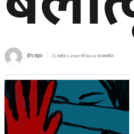
बलात्
बेलायत
जापान
क्यानाडा
अन्य
दीप संञ्चार
असोज २, २०७९ गते १७:०२ मा प्रकाशित