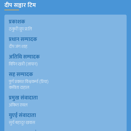
दीप सञ्चार टिम
प्रकाशक
ठकुरी ग्रुप प्रा.लि
प्रधान सम्पादक
दीप जंग शाह
अतिथि सम्पादक
विपिन खत्री (जापान)
सह सम्पादक
पूर्ण प्रकाश विश्वकर्मा (प्रिया)
कविता दाहाल
प्रमुख संवादाता
अंकित रावल
युएई संवादाता
सुर्य बहादुर खवास