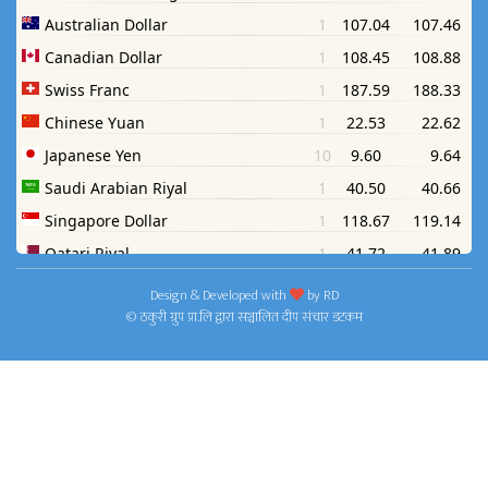
Design & Developed with
by
RD
© ठकुरी ग्रुप प्रा.लि द्वारा सञ्चालित दीप संचार डटकम