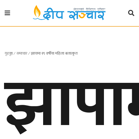
गृहपृष्ठ
राजनीति
गृहपृष्ठ
∕
समाचार
∕
झापामा १९ वर्षीया महिला बलात्कृत
झापा
प्रदेश
खबर
प्रदेश
१
प्रदेश
२
बाग्मती
प्रदेश