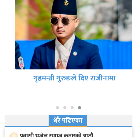
गृहमन्त्री गुरुङले दिए राजीनामा
धेरै पढिएका
१
प्रवासी भुजेल समाज कतारको आठाै