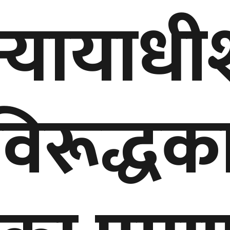
नन्यायाध
िरूद्धक