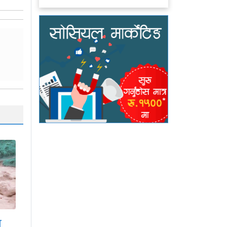
साउनको आगमनसँगै
ीच