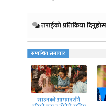
तपाईको प्रतिक्रिया दिनुहोस
सम्बन्धित समाचार
नसँगै