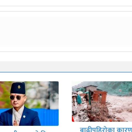
मिटरब्याजपीडित र
बाढीपहिरोका कारण
सरकारी वार्ता टोलीब