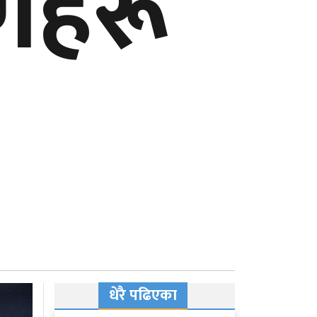
णहरू
धेरै पढिएका