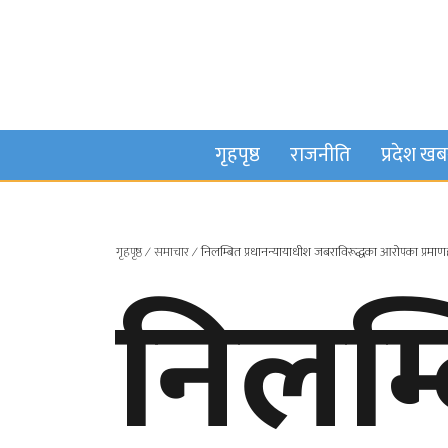
गृहपृष्ठ
राजनीति
प्रदेश ख
गृहपृष्ठ
∕
समाचार
∕
निलम्बित प्रधानन्यायाधीश जबराविरूद्धका आरोपका प्रमाण
निलम्