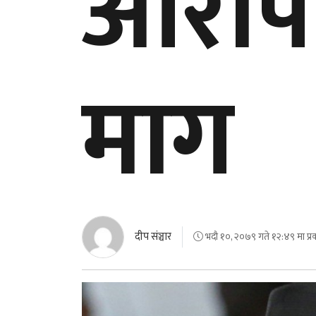
आरोपक
माग
दीप संञ्चार
भदौ १०, २०७९ गते १२:४९ मा प्