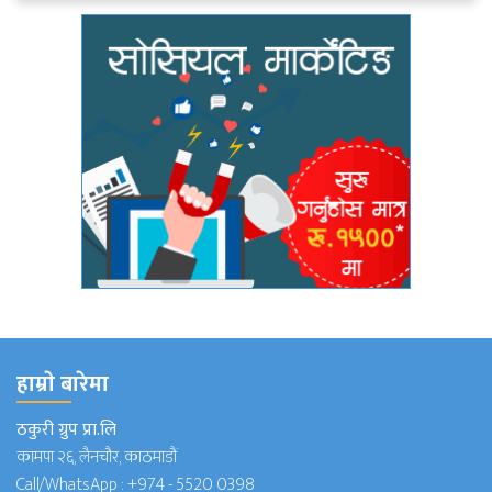
हाम्राे बारेमा
ठकुरी ग्रुप प्रा.लि
कामपा २६, लैनचौर, काठमाडौं
Call/WhatsApp :
+974 - 5520 0398