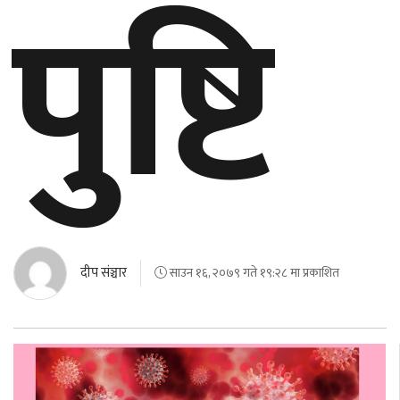
पुष्टि
दीप संञ्चार
साउन १६, २०७९ गते १९:२८ मा प्रकाशित