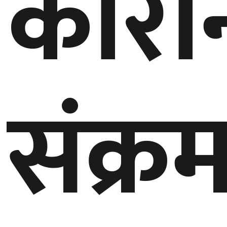
कोरो
बेलायत
जापान
क्यानाडा
संक्
अन्य