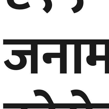
घुमफिर
जनाम
ब्लग
कला/
साहित्य
ग्लोबल
गल्फ
अमेरिका
एसिया
यूरोप