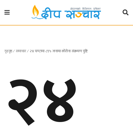
गृहपृष्ठ
राजनीति
गृहपृष्ठ
२४
∕
समाचार
∕
२४ घण्टामा ८९५ जनामा कोरोना संक्रमण पुष्टि
प्रदेश
खबर
प्रदेश
१
प्रदेश
२
बाग्मती
प्रदेश