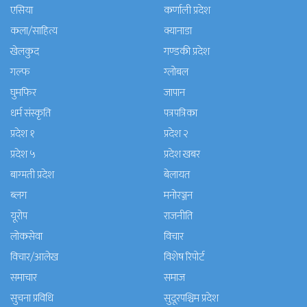
एसिया
कर्णाली प्रदेश
कला/साहित्य
क्यानाडा
खेलकुद
गण्डकी प्रदेश
गल्फ
ग्लोबल
घुमफिर
जापान
धर्म संस्कृति
पत्रपत्रिका
प्रदेश १
प्रदेश २
प्रदेश ५
प्रदेश खबर
बाग्मती प्रदेश
बेलायत
ब्लग
मनाेरञ्जन
यूरोप
राजनीति
लोकसेवा
विचार
विचार/आलेख
विशेष रिपोर्ट
समाचार
समाज
सुचना प्रविधि
सुदूरपश्चिम प्रदेश