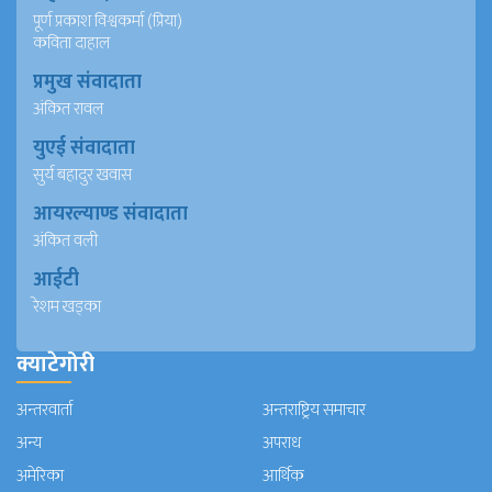
पूर्ण प्रकाश विश्वकर्मा (प्रिया)
कविता दाहाल
प्रमुख संवादाता
अंकित रावल
युएई संवादाता
सुर्य बहादुर खवास
आयरल्याण्ड संवादाता
अंकित वली
आईटी
रेशम खड्का
क्याटेगोरी
अन्तरवार्ता
अन्तराष्ट्रिय समाचार
अन्य
अपराध
अमेरिका
आर्थिक