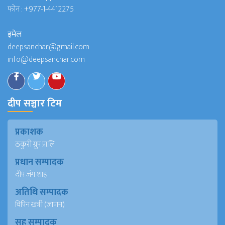
फोन :
+977-1-4412275
इमेल
deepsanchar@gmail.com
info@deepsanchar.com
दीप सञ्चार टिम
प्रकाशक
ठकुरी ग्रुप प्रा.लि
प्रधान सम्पादक
दीप जंग शाह
अतिथि सम्पादक
विपिन खत्री (जापान)
सह सम्पादक