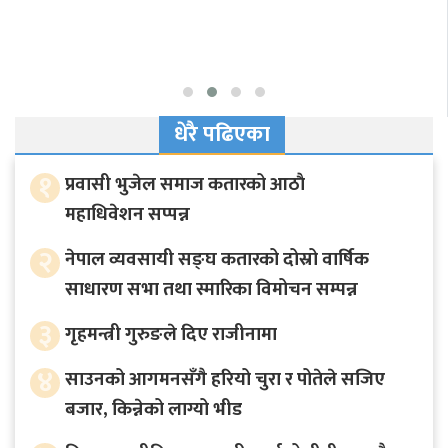
धेरै पढिएका
१
प्रवासी भुजेल समाज कतारको आठाै
महाधिवेशन सप्पन्न
२
नेपाल व्यवसायी सङ्घ कतारको दोस्रो वार्षिक
साधारण सभा तथा स्मारिका विमोचन सम्पन्न
३
गृहमन्त्री गुरुङले दिए राजीनामा
४
साउनको आगमनसँगै हरियो चुरा र पोतेले सजिए
बजार, किन्नेको लाग्यो भीड