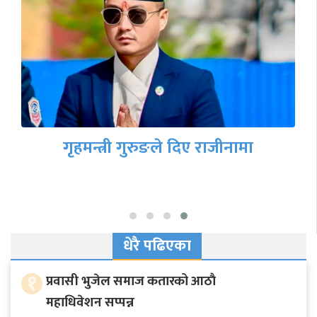
गृहमन्त्री गुरुङले दिए राजीनामा
धेरै पढिएका
१
प्रवासी भुजेल समाज कतारको आठाै
महाधिवेशन सप्पन्न