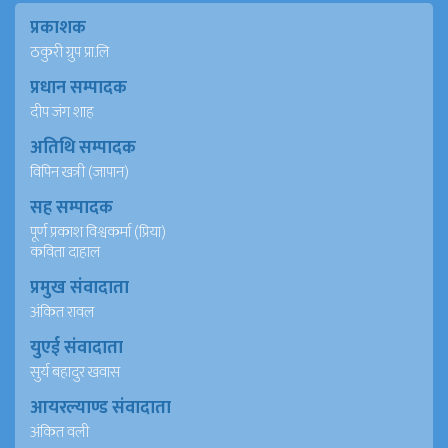
प्रकाशक
ठकुरी ग्रुप प्रा.लि
प्रधान सम्पादक
दीप जंग शाह
अतिथि सम्पादक
विपिन खत्री (जापान)
सह सम्पादक
पूर्ण प्रकाश विश्वकर्मा (प्रिया)
कविता दाहाल
प्रमुख संवादाता
अंकित रावल
युएई संवादाता
सुर्य बहादुर खवास
आयरल्याण्ड संवादाता
अंकित वली