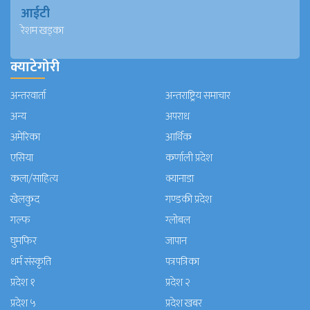
आईटी
रेशम खड्का
क्याटेगोरी
अन्तरवार्ता
अन्तराष्ट्रिय समाचार
अन्य
अपराध
अमेरिका
आर्थिक
एसिया
कर्णाली प्रदेश
कला/साहित्य
क्यानाडा
खेलकुद
गण्डकी प्रदेश
गल्फ
ग्लोबल
घुमफिर
जापान
धर्म संस्कृति
पत्रपत्रिका
प्रदेश १
प्रदेश २
प्रदेश ५
प्रदेश खबर