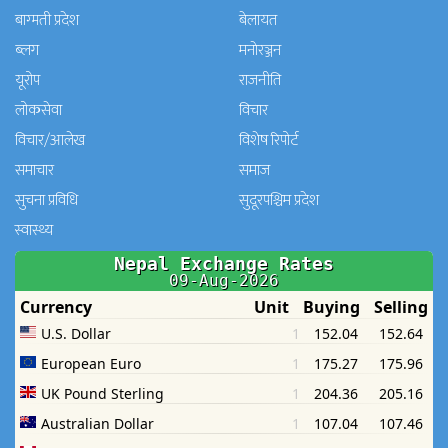
बाग्मती प्रदेश
बेलायत
ब्लग
मनाेरञ्जन
यूरोप
राजनीति
लोकसेवा
विचार
विचार/आलेख
विशेष रिपोर्ट
समाचार
समाज
सुचना प्रविधि
सुदूरपश्चिम प्रदेश
स्वास्थ्य