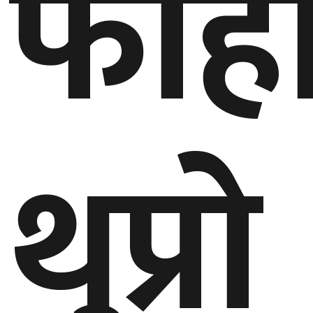
फोह
घुमफिर
ब्लग
कला/
साहित्य
थुप्रो
ग्लोबल
गल्फ
अमेरिका
एसिया
यूरोप