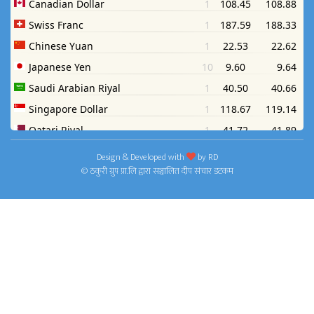
Design & Developed with
by
RD
© ठकुरी ग्रुप प्रा.लि द्वारा सञ्चालित दीप संचार डटकम