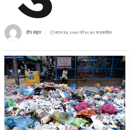
बेलायत
जापान
दीप संञ्चार
साउन १४, २०७९ गते १८:४० मा प्रकाशित
क्यानाडा
अन्य