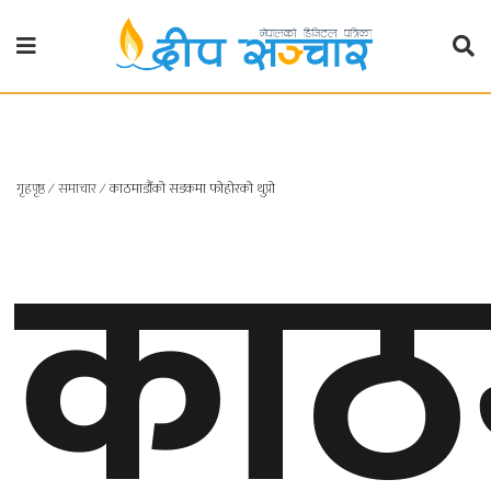
गृहपृष्ठ
राजनीति
काठ
गृहपृष्ठ
∕
समाचार
∕
काठमाडौँको सडकमा फोहोरको थुप्रो
प्रदेश
खबर
प्रदेश
१
प्रदेश
२
बाग्मती
प्रदेश