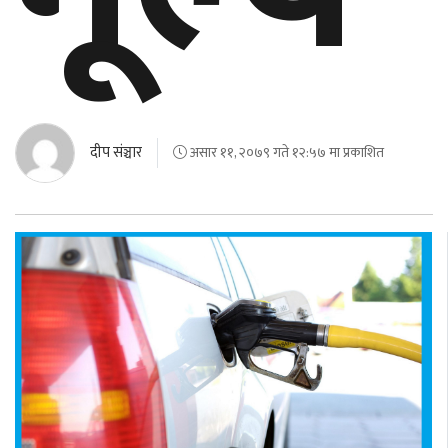
बेलायत
जापान
क्यानाडा
दीप संञ्चार
असार ११, २०७९ गते १२:५७ मा प्रकाशित
अन्य