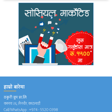
हाम्राे बारेमा
ठकुरी ग्रुप प्रा.लि
कामपा २६, लैनचौर, काठमाडौं
Call/WhatsApp :
+974 - 5520 0398