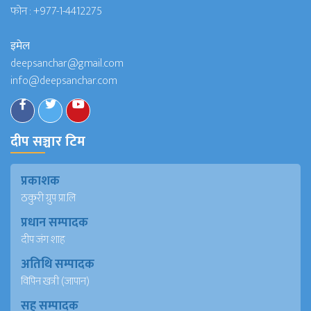
फोन :
+977-1-4412275
इमेल
deepsanchar@gmail.com
info@deepsanchar.com
दीप सञ्चार टिम
प्रकाशक
ठकुरी ग्रुप प्रा.लि
प्रधान सम्पादक
दीप जंग शाह
अतिथि सम्पादक
विपिन खत्री (जापान)
सह सम्पादक