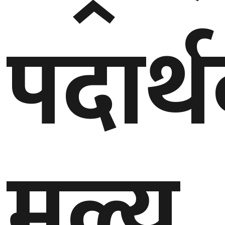
पदार्
घुमफिर
ब्लग
कला/
साहित्य
ग्लोबल
गल्फ
मूल्य
अमेरिका
एसिया
यूरोप