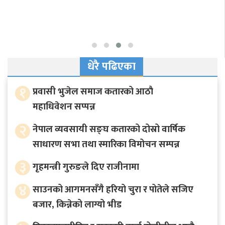
धेरै पढिएका
१
प्रवासी भुजेल समाज कतारको आठाै
महाधिवेशन सप्पन्न
२
नेपाल व्यवसायी सङ्घ कतारको दोस्रो वार्षिक
साधारण सभा तथा स्मारिका विमोचन सम्पन्न
३
गृहमन्त्री गुरुङले दिए राजीनामा
४
साउनको आगमनसँगै हरियो चुरा र पोतेले सजिए
बजार, किन्नेको लाग्यो भीड