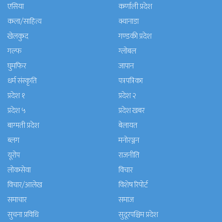
एसिया
कर्णाली प्रदेश
कला/साहित्य
क्यानाडा
खेलकुद
गण्डकी प्रदेश
गल्फ
ग्लोबल
घुमफिर
जापान
धर्म संस्कृति
पत्रपत्रिका
प्रदेश १
प्रदेश २
प्रदेश ५
प्रदेश खबर
बाग्मती प्रदेश
बेलायत
ब्लग
मनाेरञ्जन
यूरोप
राजनीति
लोकसेवा
विचार
विचार/आलेख
विशेष रिपोर्ट
समाचार
समाज
सुचना प्रविधि
सुदूरपश्चिम प्रदेश