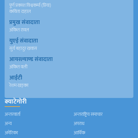
पूर्ण प्रकाश विश्वकर्मा (प्रिया)
कविता दाहाल
प्रमुख संवादाता
अंकित रावल
युएई संवादाता
सुर्य बहादुर खवास
आयरल्याण्ड संवादाता
अंकित वली
आईटी
रेशम खड्का
क्याटेगोरी
अन्तरवार्ता
अन्तराष्ट्रिय समाचार
अन्य
अपराध
अमेरिका
आर्थिक