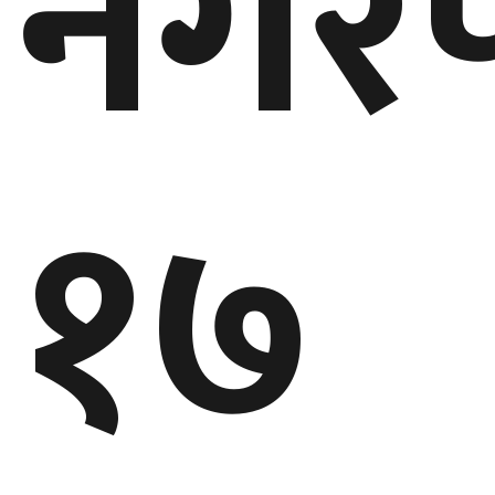
नगर
घुमफिर
ब्लग
१७
कला/
साहित्य
ग्लोबल
गल्फ
अमेरिका
एसिया
यूरोप