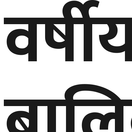
वर्षी
बेलायत
जापान
क्यानाडा
अन्य
बालि