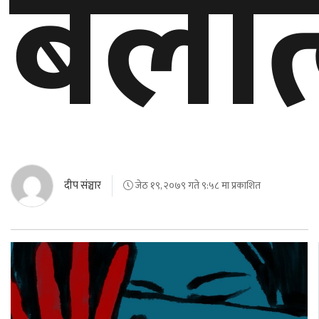
बलात
दीप संञ्चार
जेठ १९, २०७९ गते ९:५८ मा प्रकाशित