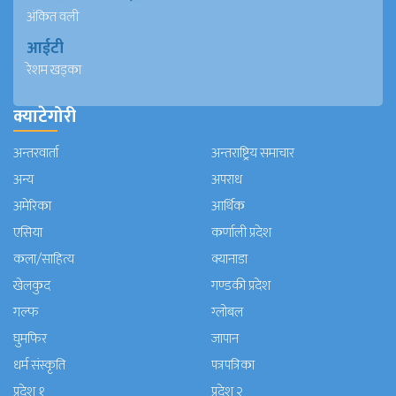
अंकित वली
आईटी
रेशम खड्का
क्याटेगोरी
अन्तरवार्ता
अन्तराष्ट्रिय समाचार
अन्य
अपराध
अमेरिका
आर्थिक
एसिया
कर्णाली प्रदेश
कला/साहित्य
क्यानाडा
खेलकुद
गण्डकी प्रदेश
गल्फ
ग्लोबल
घुमफिर
जापान
धर्म संस्कृति
पत्रपत्रिका
प्रदेश १
प्रदेश २