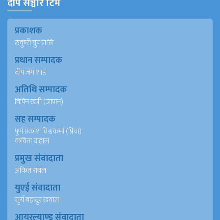
दीप सञ्चार टिम
प्रकाशक
ठकुरी ग्रुप प्रा.लि
प्रधान सम्पादक
दीप जंग शाह
अतिथि सम्पादक
विपिन खत्री (जापान)
सह सम्पादक
पूर्ण प्रकाश विश्वकर्मा (प्रिया)
कविता दाहाल
प्रमुख संवादाता
अंकित रावल
युएई संवादाता
सुर्य बहादुर खवास
आयरल्याण्ड संवादाता