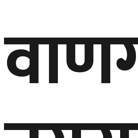
गण्डकी
वाणग
प्रदेश
प्रदेश
५
कर्णाली
प्रदेश
सुदूरपश्चिम
प्रदेश
समाज
विचार
मनाेरञ्जन
खेलकुद