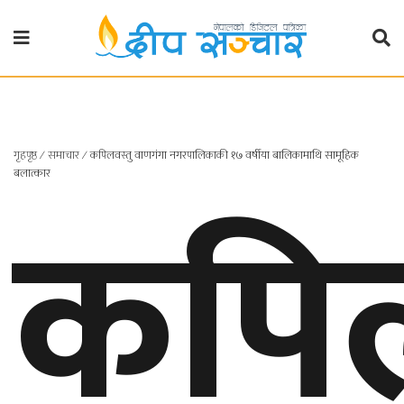
गृहपृष्ठ
राजनीति
गृहपृष्ठ
∕
समाचार
∕
कपिलवस्तु वाणगंगा नगरपालिकाकी १७ वर्षीया बालिकामाथि सामूहिक
प्रदेश
कपिल
बलात्कार
खबर
प्रदेश
१
प्रदेश
२
बाग्मती
प्रदेश