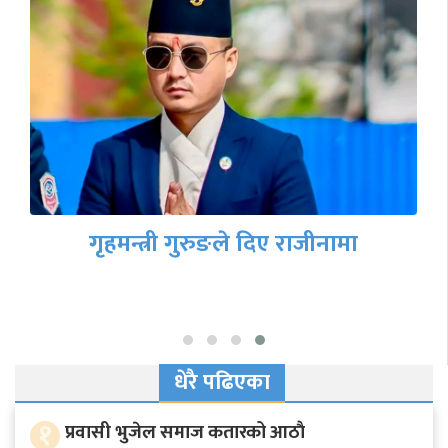
गृहमन्त्री गुरुङले दिए राजीनामा
धेरै पढिएका
१
प्रवासी भुजेल समाज कतारको आठाै