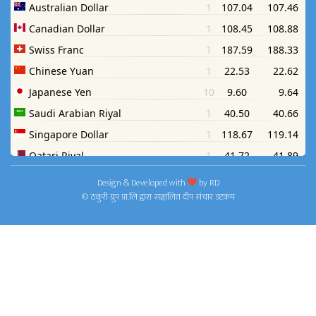
Design & Developed with
by
RD
© ठकुरी ग्रुप प्रा.लि द्वारा सञ्चालित दीप संचार डटकम