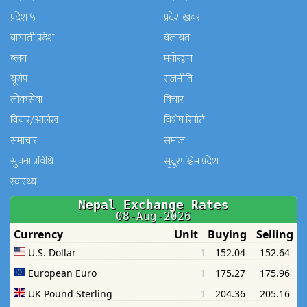
प्रदेश ५
प्रदेश खबर
बाग्मती प्रदेश
बेलायत
ब्लग
मनाेरञ्जन
यूरोप
राजनीति
लोकसेवा
विचार
विचार/आलेख
विशेष रिपोर्ट
समाचार
समाज
सुचना प्रविधि
सुदूरपश्चिम प्रदेश
स्वास्थ्य