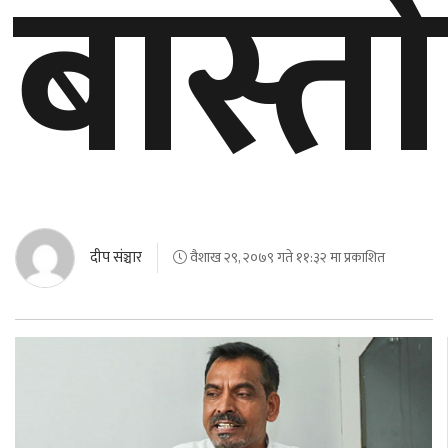
बास्त
दीप संञ्चार
वैशाख २९, २०७९ गते ११:३२ मा प्रकाशित