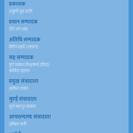
प्रकाशक
ठकुरी ग्रुप प्रा.लि
प्रधान सम्पादक
दीप जंग शाह
अतिथि सम्पादक
विपिन खत्री (जापान)
सह सम्पादक
पूर्ण प्रकाश विश्वकर्मा (प्रिया)
कविता दाहाल
प्रमुख संवादाता
अंकित रावल
युएई संवादाता
सुर्य बहादुर खवास
आयरल्याण्ड संवादाता
अंकित वली