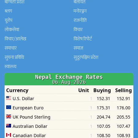
बाग्मती प्रदेश
बेलायत
ब्लग
मनाेरञ्जन
यूरोप
राजनीति
लोकसेवा
विचार
विचार/आलेख
विशेष रिपोर्ट
समाचार
समाज
सुचना प्रविधि
सुदूरपश्चिम प्रदेश
स्वास्थ्य