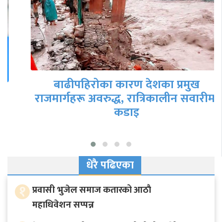
बाढीपहिरोका कारण देशका प्रमुख
राजमार्गहरू अवरुद्ध, रात्रिकालीन सवारीमा
कडाइ
धेरै पढिएका
१
प्रवासी भुजेल समाज कतारको आठाै
महाधिवेशन सप्पन्न