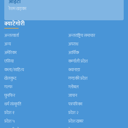
आईटी
रेशम खड्का
क्याटेगोरी
अन्तरवार्ता
अन्तराष्ट्रिय समाचार
अन्य
अपराध
अमेरिका
आर्थिक
एसिया
कर्णाली प्रदेश
कला/साहित्य
क्यानाडा
खेलकुद
गण्डकी प्रदेश
गल्फ
ग्लोबल
घुमफिर
जापान
धर्म संस्कृति
पत्रपत्रिका
प्रदेश १
प्रदेश २
प्रदेश ५
प्रदेश खबर