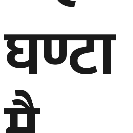
घण्टा
घुमफिर
ब्लग
कला/
साहित्य
ग्लोबल
गल्फ
मै
अमेरिका
एसिया
यूरोप