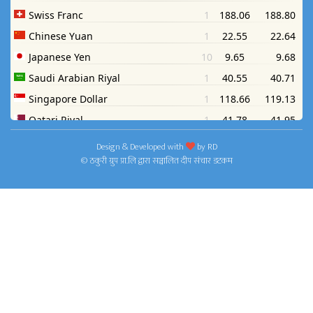
Design & Developed with
by
RD
© ठकुरी ग्रुप प्रा.लि द्वारा सञ्चालित दीप संचार डटकम