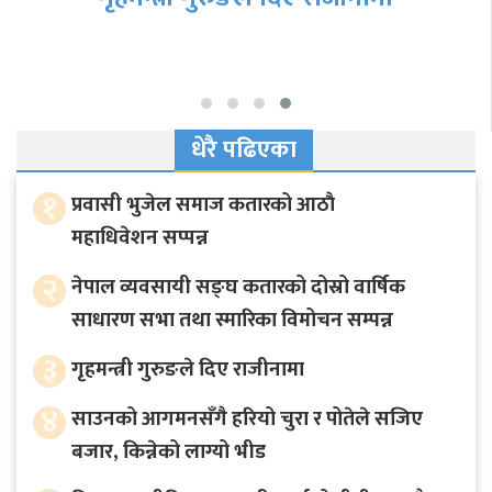
राजमार्गहरू अवरुद्ध, रात्रिकालीन सवारीमा
कडाइ
धेरै पढिएका
१
प्रवासी भुजेल समाज कतारको आठाै
महाधिवेशन सप्पन्न
२
नेपाल व्यवसायी सङ्घ कतारको दोस्रो वार्षिक
साधारण सभा तथा स्मारिका विमोचन सम्पन्न
३
गृहमन्त्री गुरुङले दिए राजीनामा
४
साउनको आगमनसँगै हरियो चुरा र पोतेले सजिए
बजार, किन्नेको लाग्यो भीड