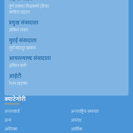
पूर्ण प्रकाश विश्वकर्मा (प्रिया)
कविता दाहाल
प्रमुख संवादाता
अंकित रावल
युएई संवादाता
सुर्य बहादुर खवास
आयरल्याण्ड संवादाता
अंकित वली
आईटी
रेशम खड्का
क्याटेगोरी
अन्तरवार्ता
अन्तराष्ट्रिय समाचार
अन्य
अपराध
अमेरिका
आर्थिक