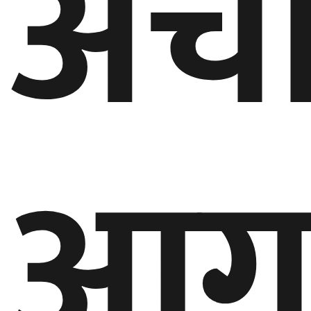
अच
बेलायत
जापान
क्यानाडा
अन्य
आग