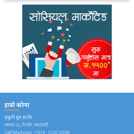
हाम्राे बारेमा
ठकुरी ग्रुप प्रा.लि
कामपा २६, लैनचौर, काठमाडौं
Call/WhatsApp :
+974 - 5520 0398