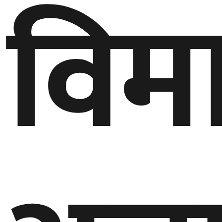
विम
घुमफिर
ब्लग
कला/
साहित्य
ग्लोबल
गल्फ
अमेरिका
एसिया
यूरोप