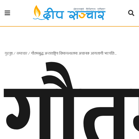
गृहपृष्ठ
राजनीति
गौतम
गृहपृष्ठ
∕
समाचार
∕
गौतमबुद्ध अन्तराष्ट्रिय विमानस्थलमा अचानक आगलागी भएपछि…
प्रदेश
खबर
प्रदेश
१
प्रदेश
२
बाग्मती
प्रदेश