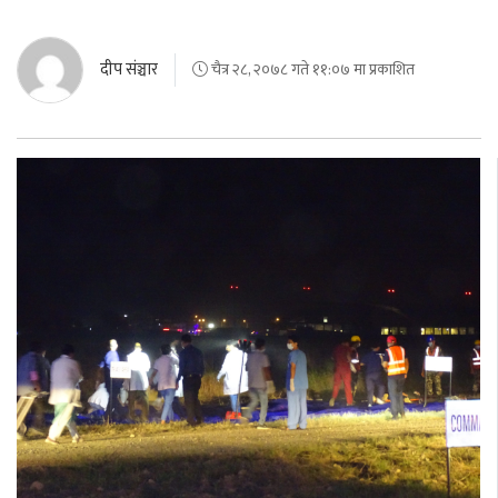
दीप संञ्चार
चैत्र २८, २०७८ गते ११:०७ मा प्रकाशित