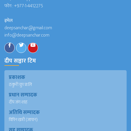
फोन :
+977-1-4412275
इमेल
deepsanchar@gmail.com
info@deepsanchar.com
दीप सञ्चार टिम
प्रकाशक
ठकुरी ग्रुप प्रा.लि
प्रधान सम्पादक
दीप जंग शाह
अतिथि सम्पादक
विपिन खत्री (जापान)
सह सम्पादक