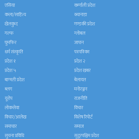
एसिया
कर्णाली प्रदेश
कला/साहित्य
क्यानाडा
खेलकुद
गण्डकी प्रदेश
गल्फ
ग्लोबल
घुमफिर
जापान
धर्म संस्कृति
पत्रपत्रिका
प्रदेश १
प्रदेश २
प्रदेश ५
प्रदेश खबर
बाग्मती प्रदेश
बेलायत
ब्लग
मनाेरञ्जन
यूरोप
राजनीति
लोकसेवा
विचार
विचार/आलेख
विशेष रिपोर्ट
समाचार
समाज
सुचना प्रविधि
सुदूरपश्चिम प्रदेश