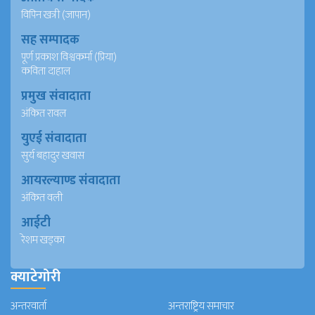
विपिन खत्री (जापान)
सह सम्पादक
पूर्ण प्रकाश विश्वकर्मा (प्रिया)
कविता दाहाल
प्रमुख संवादाता
अंकित रावल
युएई संवादाता
सुर्य बहादुर खवास
आयरल्याण्ड संवादाता
अंकित वली
आईटी
रेशम खड्का
क्याटेगोरी
अन्तरवार्ता
अन्तराष्ट्रिय समाचार