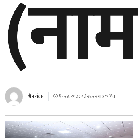
(ना
दीप संञ्चार
चैत्र २४, २०७८ गते २१:२५ मा प्रकाशित