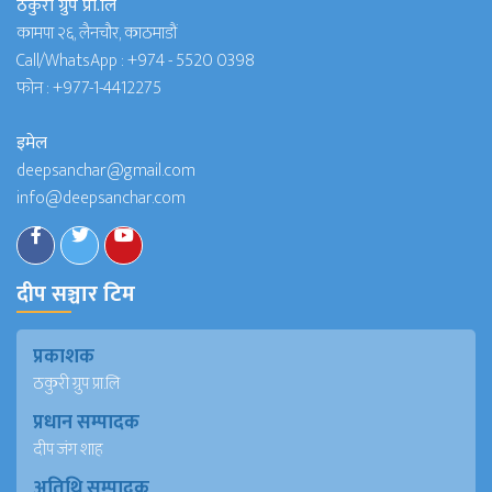
ठकुरी ग्रुप प्रा.लि
कामपा २६, लैनचौर, काठमाडौं
Call/WhatsApp :
+974 - 5520 0398
फोन :
+977-1-4412275
इमेल
deepsanchar@gmail.com
info@deepsanchar.com
दीप सञ्चार टिम
प्रकाशक
ठकुरी ग्रुप प्रा.लि
प्रधान सम्पादक
दीप जंग शाह
अतिथि सम्पादक