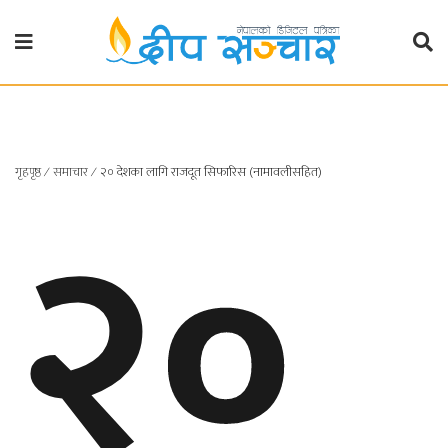
गृहपृष्ठ
राजनीति
२०
गृहपृष्ठ
∕
समाचार
∕
२० देशका लागि राजदूत सिफारिस (नामावलीसहित)
प्रदेश
खबर
प्रदेश
१
प्रदेश
२
बाग्मती
प्रदेश