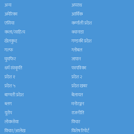
अन्य
अपराध
अमेरिका
आर्थिक
एसिया
कर्णाली प्रदेश
कला/साहित्य
क्यानाडा
खेलकुद
गण्डकी प्रदेश
गल्फ
ग्लोबल
घुमफिर
जापान
धर्म संस्कृति
पत्रपत्रिका
प्रदेश १
प्रदेश २
प्रदेश ५
प्रदेश खबर
बाग्मती प्रदेश
बेलायत
ब्लग
मनाेरञ्जन
यूरोप
राजनीति
लोकसेवा
विचार
विचार/आलेख
विशेष रिपोर्ट