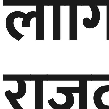
लाग
घुमफिर
ब्लग
कला/
साहित्य
राजद
ग्लोबल
गल्फ
अमेरिका
एसिया
यूरोप