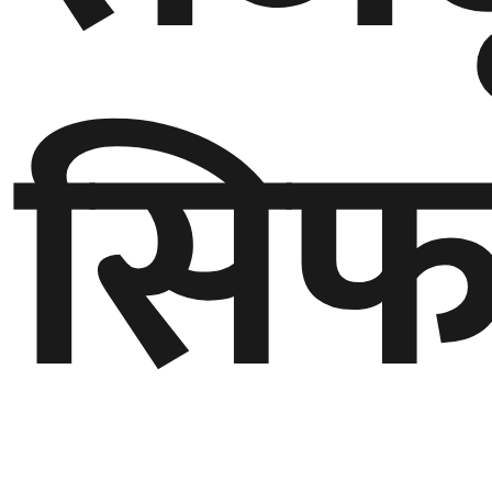
बेलायत
सिफ
जापान
क्यानाडा
अन्य