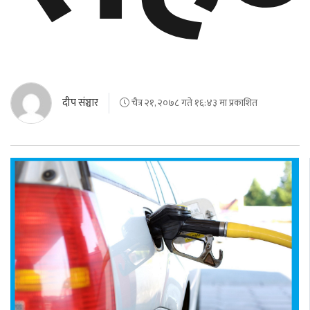
बेलायत
जापान
क्यानाडा
दीप संञ्चार
चैत्र २१, २०७८ गते १६:४३ मा प्रकाशित
अन्य