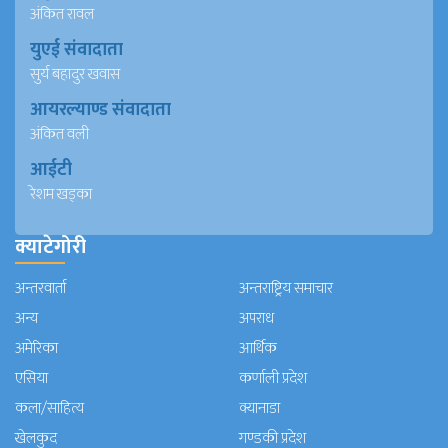
अंकित रावल
युएई संवादाता
सुर्य बहादुर खवास
आयरल्याण्ड संवादाता
अंकित वली
आईटी
रेशम खड्का
क्याटेगोरी
अन्तरवार्ता
अन्तराष्ट्रिय समाचार
अन्य
अपराध
अमेरिका
आर्थिक
एसिया
कर्णाली प्रदेश
कला/साहित्य
क्यानाडा
खेलकुद
गण्डकी प्रदेश