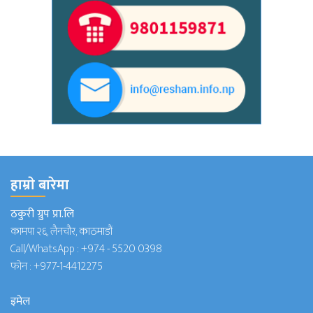
हाम्राे बारेमा
ठकुरी ग्रुप प्रा.लि
कामपा २६, लैनचौर, काठमाडौं
Call/WhatsApp :
+974 - 5520 0398
फोन :
+977-1-4412275
इमेल