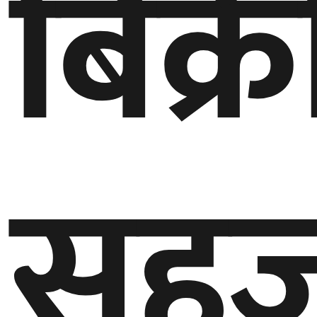
बिक्
घुमफिर
ब्लग
कला/
साहित्य
सह
ग्लोबल
गल्फ
अमेरिका
एसिया
यूरोप