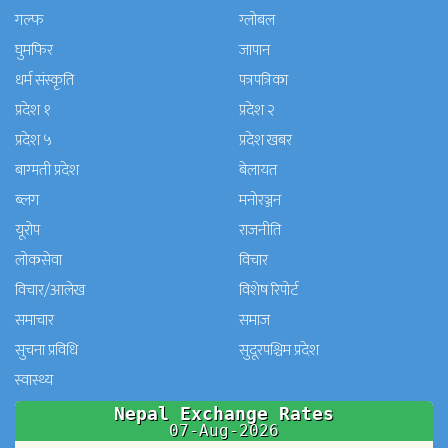
गल्फ
ग्लोबल
घुमफिर
जापान
धर्म संस्कृति
पत्रपत्रिका
प्रदेश १
प्रदेश २
प्रदेश ५
प्रदेश खबर
बाग्मती प्रदेश
बेलायत
ब्लग
मनाेरञ्जन
यूरोप
राजनीति
लोकसेवा
विचार
विचार/आलेख
विशेष रिपोर्ट
समाचार
समाज
सुचना प्रविधि
सुदूरपश्चिम प्रदेश
स्वास्थ्य