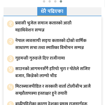
धेरै पढिएका
१
प्रवासी भुजेल समाज कतारको आठाै
महाधिवेशन सप्पन्न
२
नेपाल व्यवसायी सङ्घ कतारको दोस्रो वार्षिक
साधारण सभा तथा स्मारिका विमोचन सम्पन्न
३
गृहमन्त्री गुरुङले दिए राजीनामा
४
साउनको आगमनसँगै हरियो चुरा र पोतेले सजिए
बजार, किन्नेको लाग्यो भीड
५
मिटरब्याजपीडित र सरकारी वार्ता टोलीबीच आजै
सम्झौतापत्रमा हस्ताक्षर हुने तयारी
६
बाढीपहिरोका कारण देशका प्रमुख राजमार्गहरू