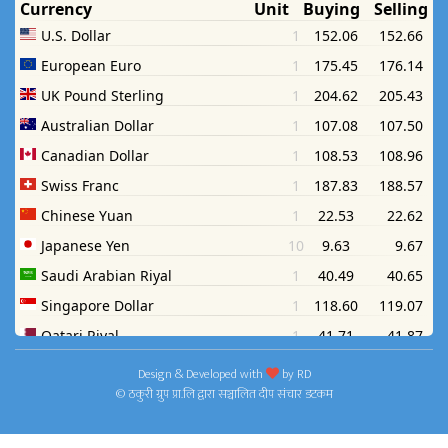
Design & Developed with
by
RD
© ठकुरी ग्रुप प्रा.लि द्वारा सञ्चालित दीप संचार डटकम