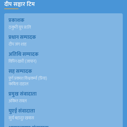
दीप सञ्चार टिम
प्रकाशक
ठकुरी ग्रुप प्रा.लि
प्रधान सम्पादक
दीप जंग शाह
अतिथि सम्पादक
विपिन खत्री (जापान)
सह सम्पादक
पूर्ण प्रकाश विश्वकर्मा (प्रिया)
कविता दाहाल
प्रमुख संवादाता
अंकित रावल
युएई संवादाता
सुर्य बहादुर खवास