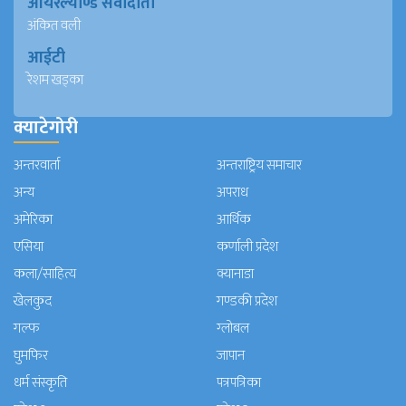
आयरल्याण्ड संवादाता
अंकित वली
आईटी
रेशम खड्का
क्याटेगोरी
अन्तरवार्ता
अन्तराष्ट्रिय समाचार
अन्य
अपराध
अमेरिका
आर्थिक
एसिया
कर्णाली प्रदेश
कला/साहित्य
क्यानाडा
खेलकुद
गण्डकी प्रदेश
गल्फ
ग्लोबल
घुमफिर
जापान
धर्म संस्कृति
पत्रपत्रिका