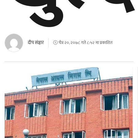
दीप संञ्चार
चैत्र २०, २०७८ गते ८:५२ मा प्रकाशित