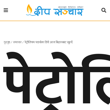
गृहपृष्ठ
राजनीति
पेट्र
गृहपृष्ठ
∕
समाचार
∕
पेट्रोलियम पदार्थका डिपो आज बिहानबाट खुल्दै
प्रदेश
खबर
प्रदेश
१
प्रदेश
२
बाग्मती
प्रदेश