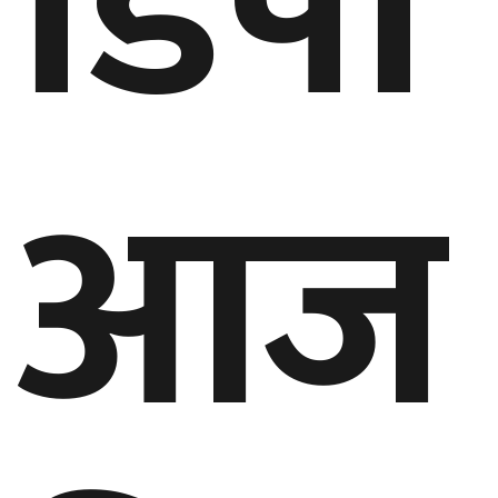
डिपो
घुमफिर
ब्लग
आज
कला/
साहित्य
ग्लोबल
गल्फ
अमेरिका
एसिया
यूरोप