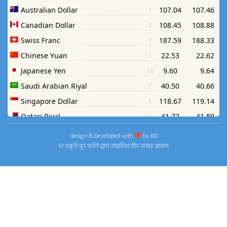
Design & Developed with
by
RD
© ठकुरी ग्रुप प्रा.लि द्वारा सञ्चालित दीप संचार डटकम