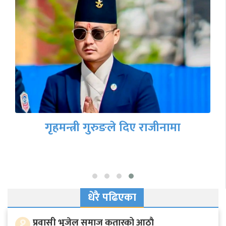
गृहमन्त्री गुरुङले दिए राजीनामा
धेरै पढिएका
१
प्रवासी भुजेल समाज कतारको आठाै