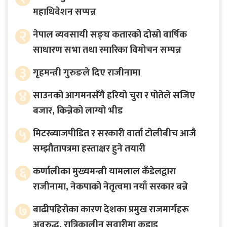
महाधिवेशन सप्पन्न
२
नेपाल व्यवसायी सङ्घ कतारको दोस्रो वार्षिक
साधारण सभा तथा स्मारिका विमोचन सम्पन्न
३
गृहमन्त्री गुरुङले दिए राजीनामा
४
साउनको आगमनसँगै हरियो चुरा र पोतेले सजिए
बजार, किन्नेको लाग्यो भीड
५
मिटरब्याजपीडित र सरकारी वार्ता टोलीबीच आजै
सम्झौतापत्रमा हस्ताक्षर हुने तयारी
६
कर्णालीका मुख्यमन्त्री यामलाल कँडेलद्वारा
राजीनामा, नेकपाको नेतृत्वमा नयाँ सरकार बन्ने
७
बाढीपहिरोका कारण देशका प्रमुख राजमार्गहरू
अवरुद्ध, रात्रिकालीन सवारीमा कडाइ