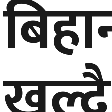
बिहा
बेलायत
जापान
क्यानाडा
अन्य
खुल्दै