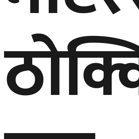
घुमफिर
ठोक्क
ब्लग
कला/
साहित्य
ग्लोबल
गल्फ
अमेरिका
एसिया
यूरोप