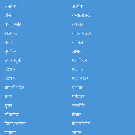
अमेरिका
आर्थिक
एसिया
कर्णाली प्रदेश
कला/साहित्य
क्यानाडा
खेलकुद
गण्डकी प्रदेश
गल्फ
ग्लोबल
घुमफिर
जापान
धर्म संस्कृति
पत्रपत्रिका
प्रदेश १
प्रदेश २
प्रदेश ५
प्रदेश खबर
बाग्मती प्रदेश
बेलायत
ब्लग
मनाेरञ्जन
यूरोप
राजनीति
लोकसेवा
विचार
विचार/आलेख
विशेष रिपोर्ट
समाचार
समाज