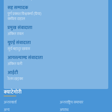
सह सम्पादक
पूर्ण प्रकाश विश्वकर्मा (प्रिया)
कविता दाहाल
प्रमुख संवादाता
अंकित रावल
युएई संवादाता
सुर्य बहादुर खवास
आयरल्याण्ड संवादाता
अंकित वली
आईटी
रेशम खड्का
क्याटेगोरी
अन्तरवार्ता
अन्तराष्ट्रिय समाचार
अन्य
अपराध