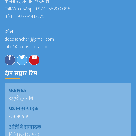
कामपा २६, लैनचौर, काठमाडौं
Call/WhatsApp :
+974 - 5520 0398
फोन :
+977-1-4412275
इमेल
deepsanchar@gmail.com
info@deepsanchar.com
दीप सञ्चार टिम
प्रकाशक
ठकुरी ग्रुप प्रा.लि
प्रधान सम्पादक
दीप जंग शाह
अतिथि सम्पादक
विपिन खत्री (जापान)