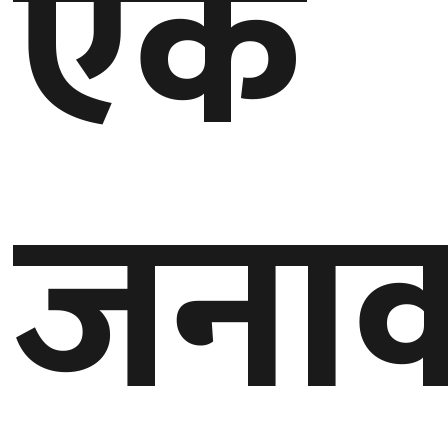
एक
बेलायत
जापान
क्यानाडा
जना
अन्य