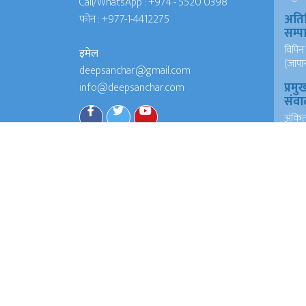
Call/WhatsApp :
+974 - 5520 0398
अति
फोन :
+977-1-4412275
सम्
विपिन 
इमेल
(जापा
deepsanchar@gmail.com
प्रमु
info@deepsanchar.com
संवा
अंकि
आयरल
संवा
अंकि