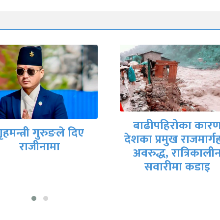
मिटरब्याजपीडित र
बाढीपहिरोका कारण
सरकारी वार्ता टोलीब
का प्रमुख राजमार्गहरू
आजै सम्झौतापत्रमा
अवरुद्ध, रात्रिकालीन
हस्ताक्षर हुने तयारी
सवारीमा कडाइ