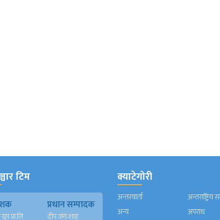
्चार टिम
क्याटेगोरी
अन्तरवार्ता
अन्तराष्ट्रिय 
काशक
प्रधान सम्पादक
अन्य
अपराध
्रुप प्रा.लि
दीप जंग शाह