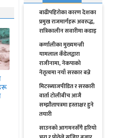
बाढीपहिरोका कारण देशका
प्रमुख राजमार्गहरू अवरुद्ध,
रात्रिकालीन सवारीमा कडाइ
कर्णालीका मुख्यमन्त्री
यामलाल कँडेलद्वारा
राजीनामा, नेकपाको
साउनको आगमनसँगै
नेतृत्वमा नयाँ सरकार बन्ने
ीच
हरियो चुरा र पोतेले सजिए
मिटरब्याजपीडित र सरकारी
बजार, किन्नेको लाग्यो…
वार्ता टोलीबीच आजै
सम्झौतापत्रमा हस्ताक्षर हुने
तयारी
साउनको आगमनसँगै हरियो
चुरा र पोतेले सजिए बजार,