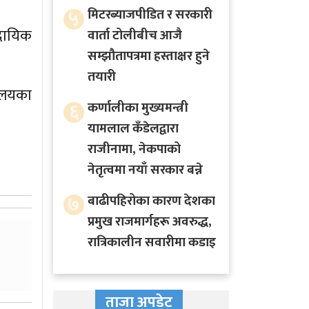
५
मिटरब्याजपीडित र सरकारी
ुदायिक
वार्ता टोलीबीच आजै
सम्झौतापत्रमा हस्ताक्षर हुने
तयारी
यालयका
६
कर्णालीका मुख्यमन्त्री
यामलाल कँडेलद्वारा
राजीनामा, नेकपाको
नेतृत्वमा नयाँ सरकार बन्ने
७
बाढीपहिरोका कारण देशका
प्रमुख राजमार्गहरू अवरुद्ध,
रात्रिकालीन सवारीमा कडाइ
ताजा अपडेट