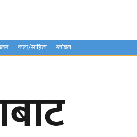
ब्लग
कला/साहित्य
ग्लोबल
णबाट