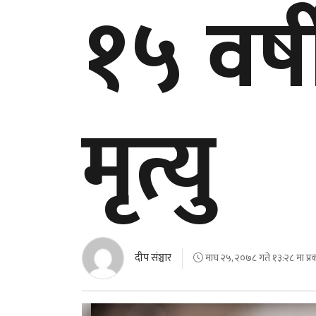
१५ वर्
मृत्यु
दीप संञ्चार
माघ २५, २०७८ गते १३:२८ मा प्र