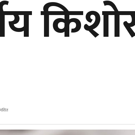
षीय किशो
काशित