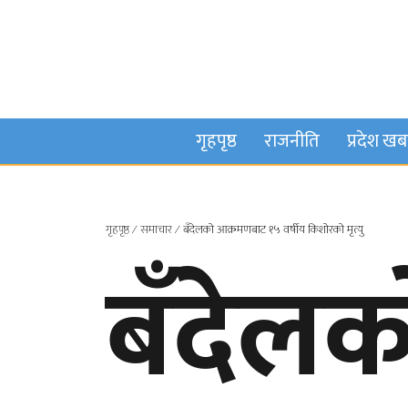
गृहपृष्ठ
राजनीति
प्रदेश ख
गृहपृष्ठ
∕
समाचार
∕
बँदेलको आक्रमणबाट १५ वर्षीय किशोरको मृत्यु
बँदेल