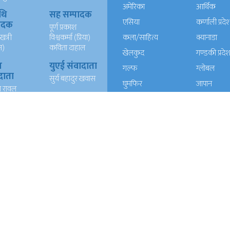
अमेरिका
आर्थिक
थि
सह सम्पादक
एसिया
कर्णाली प्रदे
पादक
पूर्ण प्रकाश
खत्री
विश्वकर्मा (प्रिया)
कला/साहित्य
क्यानाडा
न)
कविता दाहाल
खेलकुद
गण्डकी प्रदे
ख
युएई संवादाता
गल्फ
ग्लोबल
दाता
सुर्य बहादुर खवास
घुमफिर
जापान
त रावल
धर्म संस्कृति
पत्रपत्रिका
्याण्ड
आईटी
प्रदेश १
प्रदेश २
दाता
रेशम खड्का
त वली
प्रदेश ५
प्रदेश खबर
बाग्मती प्रदेश
बेलायत
ब्लग
मनाेरञ्जन
यूरोप
राजनीति
लोकसेवा
विचार
विचार/आलेख
विशेष रिपोर्ट
समाचार
समाज