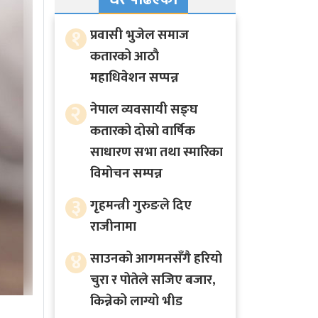
१
प्रवासी भुजेल समाज
कतारको आठाै
महाधिवेशन सप्पन्न
२
नेपाल व्यवसायी सङ्घ
कतारको दोस्रो वार्षिक
साधारण सभा तथा स्मारिका
विमोचन सम्पन्न
३
गृहमन्त्री गुरुङले दिए
राजीनामा
४
साउनको आगमनसँगै हरियो
चुरा र पोतेले सजिए बजार,
किन्नेको लाग्यो भीड