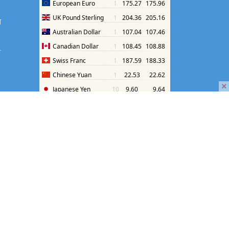
श
श
×