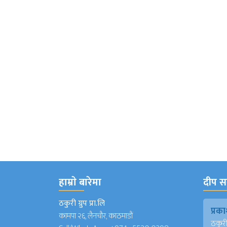
हाम्राे बारेमा
दीप सञ
ठकुरी ग्रुप प्रा.लि
प्र
कामपा २६, लैनचौर, काठमाडौं
ठकुरी ग