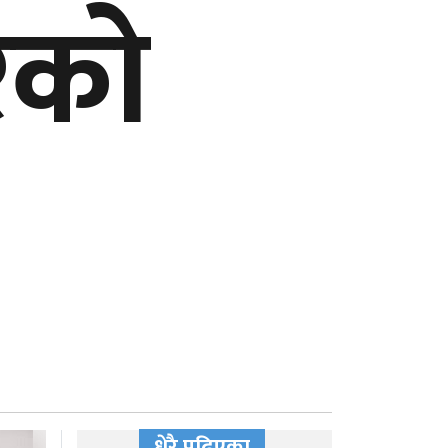
रको
धेरै पढिएका