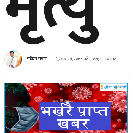
मृत्यु
अंकित रावल
माघ २४, २०७८ गते १७:२१ मा प्रकाशित