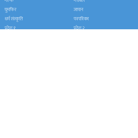
गल्फ
ग्लोबल
घुमफिर
जापान
धर्म संस्कृति
पत्रपत्रिका
प्रदेश १
प्रदेश २
प्रदेश ५
प्रदेश खबर
बाग्मती प्रदेश
बेलायत
ब्लग
मनाेरञ्जन
यूरोप
राजनीति
लोकसेवा
विचार
विचार/आलेख
विशेष रिपोर्ट
समाचार
समाज
सुचना प्रविधि
सुदूरपश्चिम प्रदेश
स्वास्थ्य