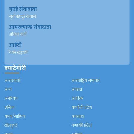
युएई संवादाता
सुर्य बहादुर खवास
आयरल्याण्ड संवादाता
अंकित वली
आईटी
रेशम खड्का
क्याटेगोरी
अन्तरवार्ता
अन्तराष्ट्रिय समाचार
अन्य
अपराध
अमेरिका
आर्थिक
एसिया
कर्णाली प्रदेश
कला/साहित्य
क्यानाडा
खेलकुद
गण्डकी प्रदेश