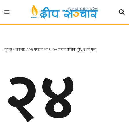
गृहपृष्ठ
राजनीति
गृहपृष्ठ
२४
∕
समाचार
∕
२४ घण्टामा थप १५७० जनामा कोरोना पुष्टि, १३ को मृत्यु
प्रदेश
खबर
प्रदेश
१
प्रदेश
२
बाग्मती
प्रदेश