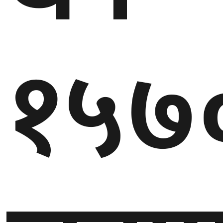
घुमफिर
१५७
ब्लग
कला/
साहित्य
ग्लोबल
गल्फ
अमेरिका
एसिया
यूरोप