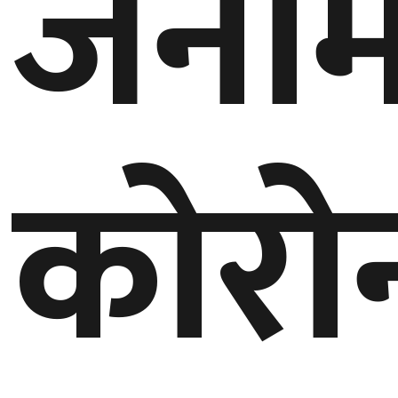
जनाम
बेलायत
जापान
क्यानाडा
कोरो
अन्य