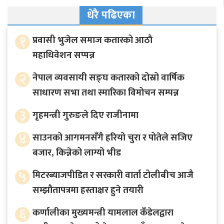
धेरै पढिएका
१
प्रवासी भुजेल समाज कतारको आठाै
महाधिवेशन सप्पन्न
२
नेपाल व्यवसायी सङ्घ कतारको दोस्रो वार्षिक
साधारण सभा तथा स्मारिका विमोचन सम्पन्न
३
गृहमन्त्री गुरुङले दिए राजीनामा
४
साउनको आगमनसँगै हरियो चुरा र पोतेले सजिए
बजार, किन्नेको लाग्यो भीड
५
मिटरब्याजपीडित र सरकारी वार्ता टोलीबीच आजै
सम्झौतापत्रमा हस्ताक्षर हुने तयारी
६
कर्णालीका मुख्यमन्त्री यामलाल कँडेलद्वारा