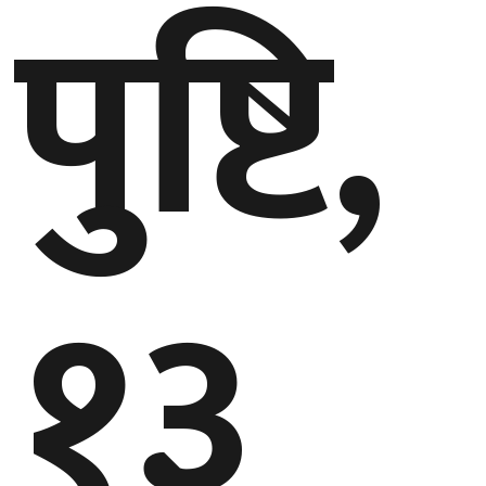
पुष्टि,
१३