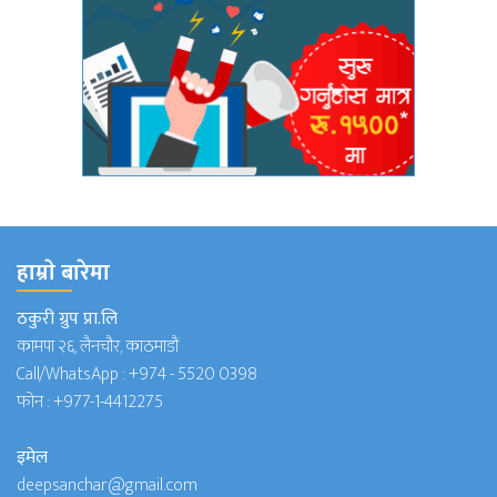
हाम्राे बारेमा
ठकुरी ग्रुप प्रा.लि
कामपा २६, लैनचौर, काठमाडौं
Call/WhatsApp :
+974 - 5520 0398
फोन :
+977-1-4412275
इमेल
deepsanchar@gmail.com