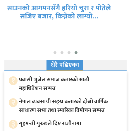
गृहमन्त्री गुरुङले दिए राजीनामा
धेरै पढिएका
१
प्रवासी भुजेल समाज कतारको आठाै
महाधिवेशन सप्पन्न
२
नेपाल व्यवसायी सङ्घ कतारको दोस्रो वार्षिक
साधारण सभा तथा स्मारिका विमोचन सम्पन्न
३
गृहमन्त्री गुरुङले दिए राजीनामा