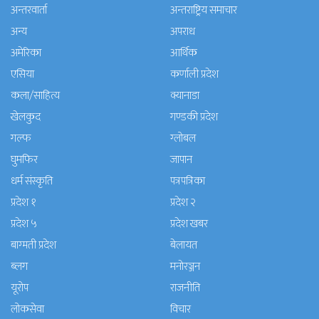
अन्तरवार्ता
अन्तराष्ट्रिय समाचार
अन्य
अपराध
अमेरिका
आर्थिक
एसिया
कर्णाली प्रदेश
कला/साहित्य
क्यानाडा
खेलकुद
गण्डकी प्रदेश
गल्फ
ग्लोबल
घुमफिर
जापान
धर्म संस्कृति
पत्रपत्रिका
प्रदेश १
प्रदेश २
प्रदेश ५
प्रदेश खबर
बाग्मती प्रदेश
बेलायत
ब्लग
मनाेरञ्जन
यूरोप
राजनीति
लोकसेवा
विचार