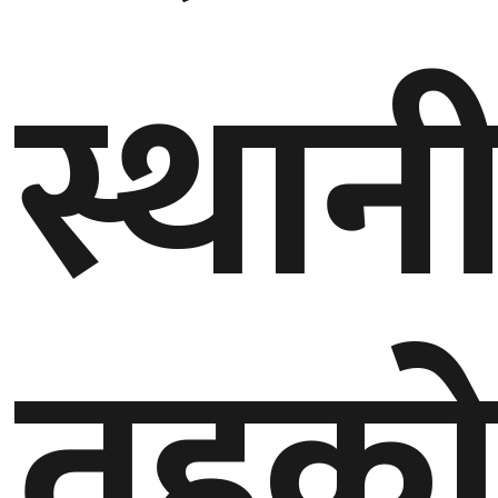
स्थान
घुमफिर
ब्लग
कला/
साहित्य
ग्लोबल
गल्फ
तहक
अमेरिका
एसिया
यूरोप