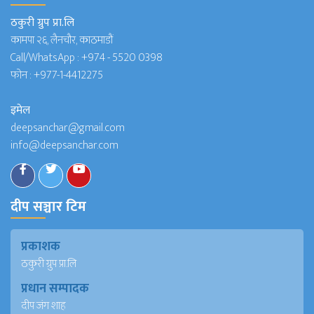
ठकुरी ग्रुप प्रा.लि
कामपा २६, लैनचौर, काठमाडौं
Call/WhatsApp :
+974 - 5520 0398
फोन :
+977-1-4412275
इमेल
deepsanchar@gmail.com
info@deepsanchar.com
दीप सञ्चार टिम
प्रकाशक
ठकुरी ग्रुप प्रा.लि
प्रधान सम्पादक
दीप जंग शाह