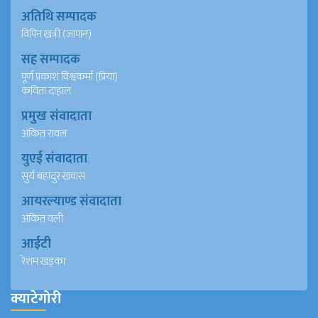
अतिथि सम्पादक
विपिन खत्री (जापान)
सह सम्पादक
पूर्ण प्रकाश विश्वकर्मा (प्रिया)
कविता दाहाल
प्रमुख संवादाता
अंकित रावल
युएई संवादाता
सुर्य बहादुर खवास
आयरल्याण्ड संवादाता
अंकित वली
आईटी
रेशम खड्का
क्याटेगोरी