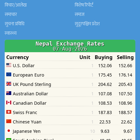
विचार/आलेख
विशेष रिपोर्ट
समाचार
समाज
सुचना प्रविधि
सुदूरपश्चिम प्रदेश
स्वास्थ्य