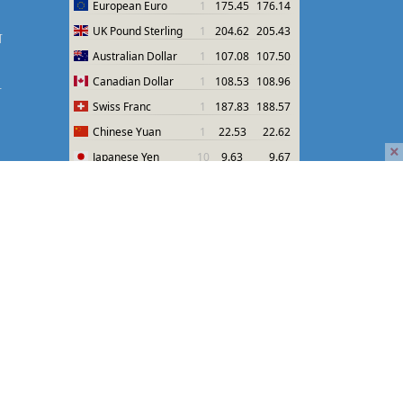
श
श
×