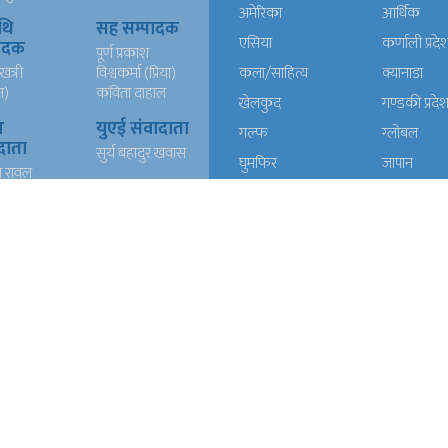
अमेरिका
आर्थिक
थि
सह सम्पादक
एसिया
कर्णाली प्रदे
पादक
पूर्ण प्रकाश
खत्री
विश्वकर्मा (प्रिया)
कला/साहित्य
क्यानाडा
न)
कविता दाहाल
खेलकुद
गण्डकी प्रदे
ख
युएई संवादाता
गल्फ
ग्लोबल
दाता
सुर्य बहादुर खवास
घुमफिर
जापान
त रावल
धर्म संस्कृति
पत्रपत्रिका
्याण्ड
आईटी
प्रदेश १
प्रदेश २
दाता
रेशम खड्का
त वली
प्रदेश ५
प्रदेश खबर
बाग्मती प्रदेश
बेलायत
ब्लग
मनाेरञ्जन
यूरोप
राजनीति
लोकसेवा
विचार
विचार/आलेख
विशेष रिपोर्ट
समाचार
समाज