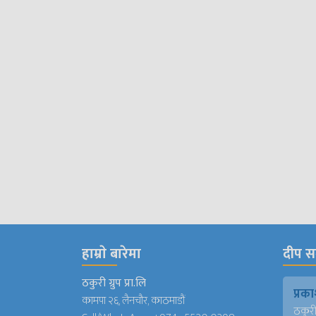
हाम्राे बारेमा
दीप सञ
ठकुरी ग्रुप प्रा.लि
प्र
कामपा २६, लैनचौर, काठमाडौं
ठकुरी ग