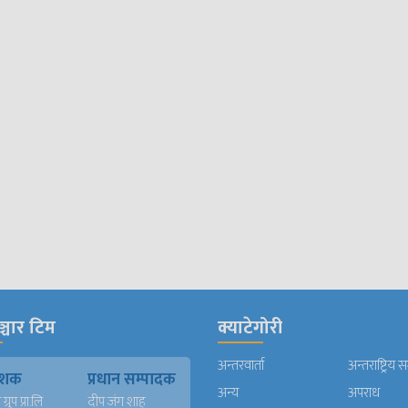
्चार टिम
क्याटेगोरी
अन्तरवार्ता
अन्तराष्ट्रिय 
काशक
प्रधान सम्पादक
अन्य
अपराध
्रुप प्रा.लि
दीप जंग शाह