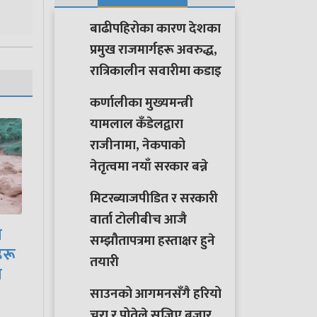
बाढीपहिरोका कारण देशका
प्रमुख राजमार्गहरू अवरुद्ध,
रात्रिकालीन सवारीमा कडाइ
कर्णालीका मुख्यमन्त्री
यामलाल कँडेलद्वारा
राजीनामा, नेकपाको
नेतृत्वमा नयाँ सरकार बन्ने
मिटरब्याजपीडित र सरकारी
साउनको आगमनसँगै
वार्ता टोलीबीच आजै
ीच
हरियो चुरा र पोतेले सजिए
सम्झौतापत्रमा हस्ताक्षर हुने
बजार, किन्नेको लाग्यो…
तयारी
साउनको आगमनसँगै हरियो
चुरा र पोतेले सजिए बजार,