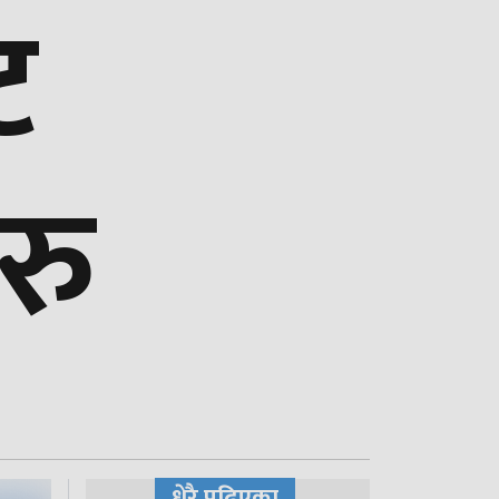
ट
ुरु
धेरै पढिएका