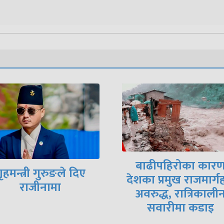
मिटरब्याजपीडित र
बाढीपहिरोका कारण
सरकारी वार्ता टोलीब
का प्रमुख राजमार्गहरू
आजै सम्झौतापत्रमा
अवरुद्ध, रात्रिकालीन
हस्ताक्षर हुने तयारी
सवारीमा कडाइ