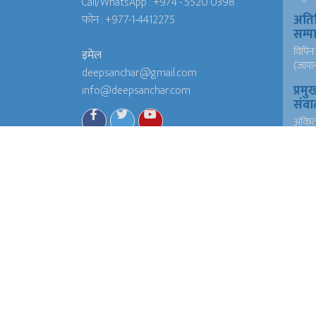
Call/WhatsApp :
+974 - 5520 0398
अति
फोन :
+977-1-4412275
सम्
विपिन 
इमेल
(जापा
deepsanchar@gmail.com
प्रमु
info@deepsanchar.com
संवा
अंकि
आयरल
संवा
अंकि