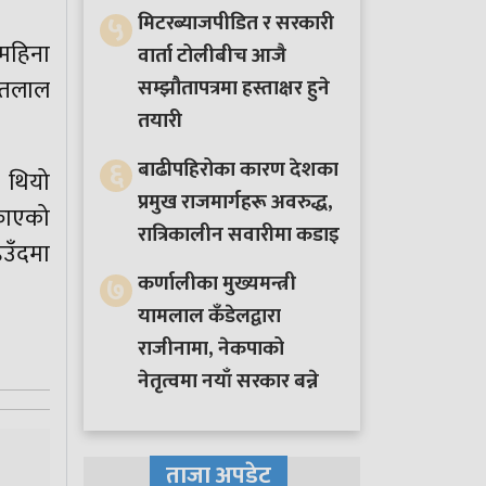
५
मिटरब्याजपीडित र सरकारी
महिना
वार्ता टोलीबीच आजै
न्तलाल
सम्झौतापत्रमा हस्ताक्षर हुने
तयारी
६
बाढीपहिरोका कारण देशका
ो थियो
प्रमुख राजमार्गहरू अवरुद्ध,
्काएको
रात्रिकालीन सवारीमा कडाइ
िउँदमा
७
कर्णालीका मुख्यमन्त्री
यामलाल कँडेलद्वारा
राजीनामा, नेकपाको
नेतृत्वमा नयाँ सरकार बन्ने
ताजा अपडेट