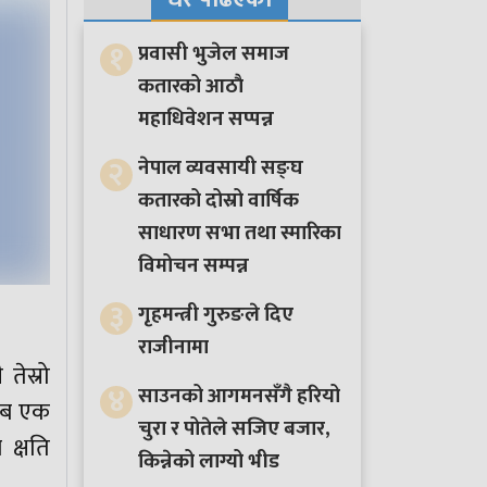
१
प्रवासी भुजेल समाज
कतारको आठाै
महाधिवेशन सप्पन्न
२
नेपाल व्यवसायी सङ्घ
कतारको दोस्रो वार्षिक
साधारण सभा तथा स्मारिका
विमोचन सम्पन्न
३
गृहमन्त्री गुरुङले दिए
राजीनामा
तेस्रो
४
साउनको आगमनसँगै हरियो
रिब एक
चुरा र पोतेले सजिए बजार,
क्षति
किन्नेको लाग्यो भीड