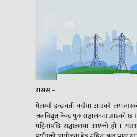
रासस
–
मेलम्ची इन्द्रावती नदीमा आएको लगातारको
जलविद्युत् केन्द्र पुनः सञ्चालनमा आएक
महिनापछि सञ्चालनमा आएको हो । यसअघि 
पुर्याएको आयोजना डेढ महिना बन्द भएर स