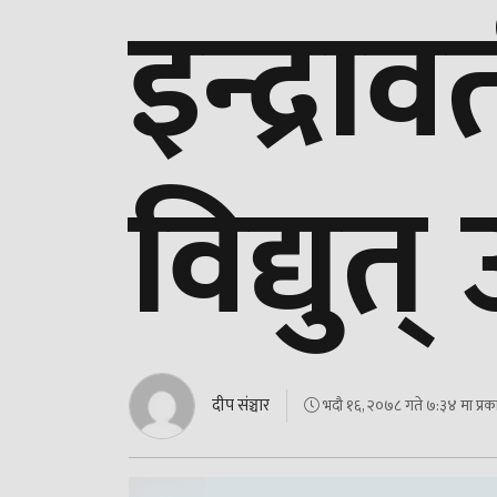
इन्द्राव
विद्युत्
दीप संञ्चार
भदौ १६, २०७८ गते ७:३४ मा प्रक