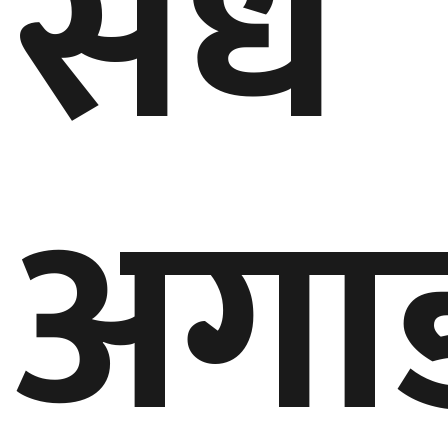
सधै
घुमफिर
ब्लग
अगा
कला/
साहित्य
ग्लोबल
गल्फ
अमेरिका
एसिया
यूरोप