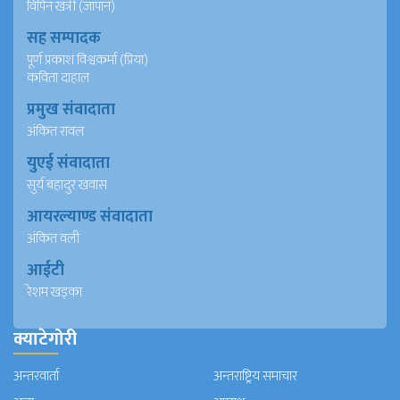
विपिन खत्री (जापान)
सह सम्पादक
पूर्ण प्रकाश विश्वकर्मा (प्रिया)
कविता दाहाल
प्रमुख संवादाता
अंकित रावल
युएई संवादाता
सुर्य बहादुर खवास
आयरल्याण्ड संवादाता
अंकित वली
आईटी
रेशम खड्का
क्याटेगोरी
अन्तरवार्ता
अन्तराष्ट्रिय समाचार