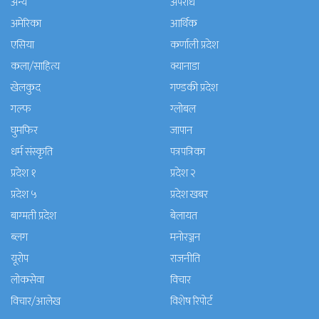
अन्य
अपराध
अमेरिका
आर्थिक
एसिया
कर्णाली प्रदेश
कला/साहित्य
क्यानाडा
खेलकुद
गण्डकी प्रदेश
गल्फ
ग्लोबल
घुमफिर
जापान
धर्म संस्कृति
पत्रपत्रिका
प्रदेश १
प्रदेश २
प्रदेश ५
प्रदेश खबर
बाग्मती प्रदेश
बेलायत
ब्लग
मनाेरञ्जन
यूरोप
राजनीति
लोकसेवा
विचार
विचार/आलेख
विशेष रिपोर्ट