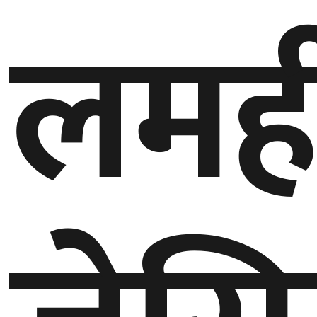
लमह
बेलायत
जापान
क्यानाडा
अन्य