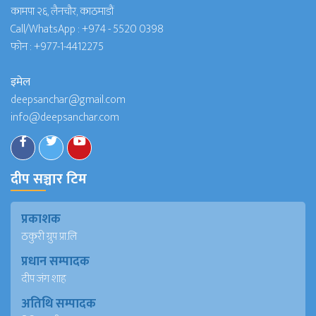
कामपा २६, लैनचौर, काठमाडौं
Call/WhatsApp :
+974 - 5520 0398
फोन :
+977-1-4412275
इमेल
deepsanchar@gmail.com
info@deepsanchar.com
दीप सञ्चार टिम
प्रकाशक
ठकुरी ग्रुप प्रा.लि
प्रधान सम्पादक
दीप जंग शाह
अतिथि सम्पादक