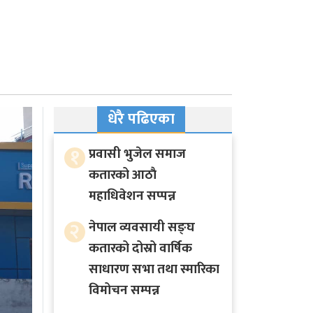
धेरै पढिएका
१
प्रवासी भुजेल समाज
कतारको आठाै
महाधिवेशन सप्पन्न
२
नेपाल व्यवसायी सङ्घ
कतारको दोस्रो वार्षिक
साधारण सभा तथा स्मारिका
विमोचन सम्पन्न