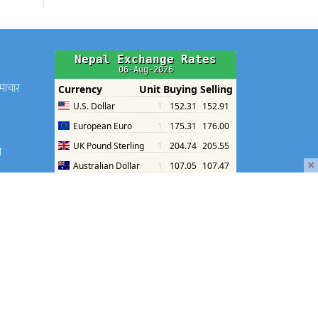
समाचार
श
×
श