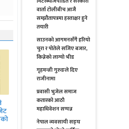
मिटरब्याजपीडित र सरकारी
वार्ता टोलीबीच आजै
सम्झौतापत्रमा हस्ताक्षर हुने
तयारी
साउनको आगमनसँगै हरियो
चुरा र पोतेले सजिए बजार,
किन्नेको लाग्यो भीड
गृहमन्त्री गुरुङले दिए
राजीनामा
कोभिड–१९ को जोखिम
प्रवासी भुजेल समाज
निरन्तर बढ्दै : डब्ल्यूएचओ
लो
कतारको आठाै
महाधिवेशन सप्पन्न
नेपाल व्यवसायी सङ्घ