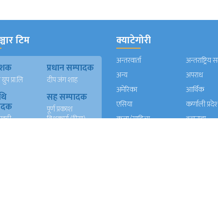
्चार टिम
क्याटेगोरी
अन्तरवार्ता
अन्तराष्ट्रिय 
काशक
प्रधान सम्पादक
अन्य
अपराध
्रुप प्रा.लि
दीप जंग शाह
अमेरिका
आर्थिक
थि
सह सम्पादक
एसिया
कर्णाली प्रदे
पादक
पूर्ण प्रकाश
खत्री
विश्वकर्मा (प्रिया)
कला/साहित्य
क्यानाडा
न)
कविता दाहाल
खेलकुद
गण्डकी प्रदे
ख
युएई संवादाता
गल्फ
ग्लोबल
दाता
सुर्य बहादुर खवास
घुमफिर
जापान
त रावल
धर्म संस्कृति
पत्रपत्रिका
्याण्ड
आईटी
प्रदेश १
प्रदेश २
दाता
रेशम खड्का
त वली
प्रदेश ५
प्रदेश खबर