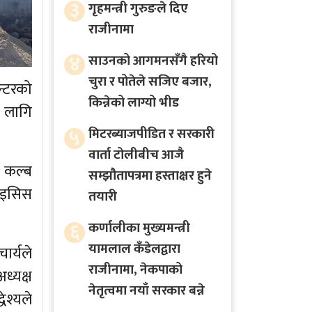
३
गृहमन्त्री गुरुङले दिए
राजीनामा
४
साउनको आगमनसँगै हरियो
चुरा र पोतेले सजिए बजार,
्टरको
किन्नेको लाग्यो भीड
ा लागि
५
मिटरब्याजपीडित र सरकारी
वार्ता टोलीबीच आजै
ी कल्ब
सम्झौतापत्रमा हस्ताक्षर हुने
लाइसिस
तयारी
६
कर्णालीका मुख्यमन्त्री
यामलाल कँडेलद्वारा
ार्यले
राजीनामा, नेकपाको
ध्यक्ष
नेतृत्वमा नयाँ सरकार बन्ने
ेश्यले