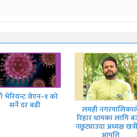
यस कारण शरीरमा नि
मही नगरपालिकाले
दाग बस्छ
हार धामका लागि बजेट
ट्याउदा अध्यक्ष खत्रीको
आपत्ति