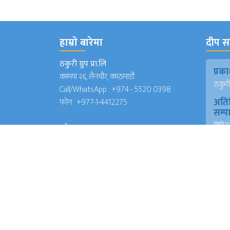
हाम्राे बारेमा
दीप सञ
ठकुरी ग्रुप प्रा.लि
प्र
कामपा २६, लैनचौर, काठमाडौं
ठकुरी ग
Call/WhatsApp :
+974 - 5520 0398
अति
फोन :
+977-1-4412275
सम्
विपिन 
इमेल
(जापा
deepsanchar@gmail.com
प्रमु
info@deepsanchar.com
संवा
अंकि
आयरल
संवा
अंकि