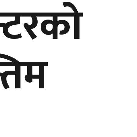
्टरको
्तिम