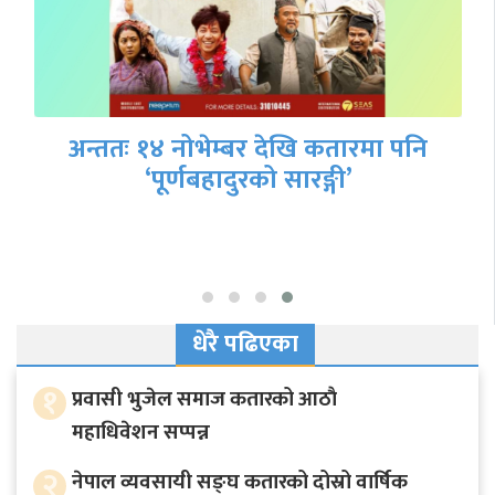
अन्ततः १४ नोभेम्बर देखि कतारमा पनि
‘पूर्णबहादुरको सारङ्गी’
धेरै पढिएका
१
प्रवासी भुजेल समाज कतारको आठाै
महाधिवेशन सप्पन्न
२
नेपाल व्यवसायी सङ्घ कतारको दोस्रो वार्षिक