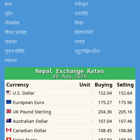
ब्लग
मनाेरञ्जन
यूरोप
राजनीति
लोकसेवा
विचार
विचार/आलेख
विशेष रिपोर्ट
समाचार
समाज
सुचना प्रविधि
सुदूरपश्चिम प्रदेश
स्वास्थ्य