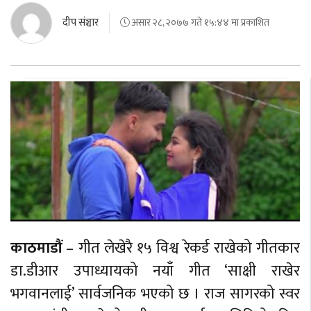
बेलायत
दीप संञ्चार
असार २८, २०७७ गते १५:४४ मा प्रकाशित
जापान
क्यानाडा
अन्य
काठमाडौं
– गीत लेखेरै १५ विश्व रेकर्ड राखेको गीतकार
डा.डीआर उपाध्यायको नयाँ गीत ‘साक्षी राखेर
भगवानलाई’ सार्वजनिक भएको छ । राज सागरको स्वर