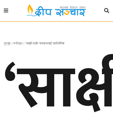
गृहपृष्ठ
राजनीति
‘साक्
गृहपृष्ठ
∕
मनाेरञ्जन
∕
‘साक्षी राखेर भगवानलाई’ सार्वजनिक
प्रदेश
खबर
प्रदेश
१
प्रदेश
२
बाग्मती
प्रदेश