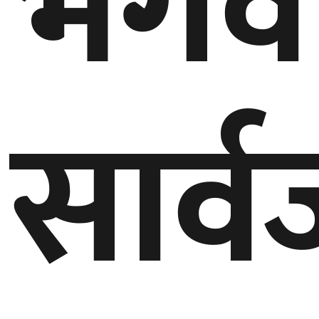
भगव
घुमफिर
ब्लग
सार्
कला/
साहित्य
ग्लोबल
गल्फ
अमेरिका
एसिया
यूरोप