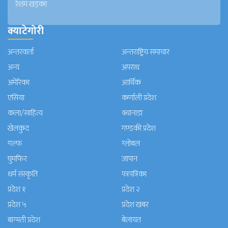
रेशम खड्का
क्याटेगोरी
अन्तरवार्ता
अन्तराष्ट्रिय समाचार
अन्य
अपराध
अमेरिका
आर्थिक
एसिया
कर्णाली प्रदेश
कला/साहित्य
क्यानाडा
खेलकुद
गण्डकी प्रदेश
गल्फ
ग्लोबल
घुमफिर
जापान
धर्म संस्कृति
पत्रपत्रिका
प्रदेश १
प्रदेश २
प्रदेश ५
प्रदेश खबर
बाग्मती प्रदेश
बेलायत