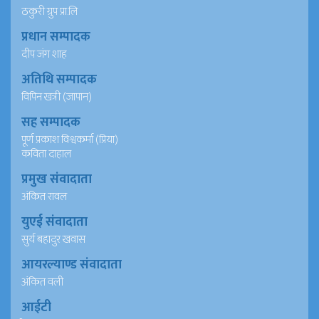
ठकुरी ग्रुप प्रा.लि
प्रधान सम्पादक
दीप जंग शाह
अतिथि सम्पादक
विपिन खत्री (जापान)
सह सम्पादक
पूर्ण प्रकाश विश्वकर्मा (प्रिया)
कविता दाहाल
प्रमुख संवादाता
अंकित रावल
युएई संवादाता
सुर्य बहादुर खवास
आयरल्याण्ड संवादाता
अंकित वली
आईटी