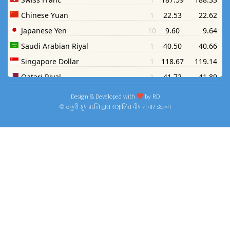
Design & Developed with
by
RD
© ठकुरी ग्रुप प्रा.लि द्वारा सञ्चालित दीप संचार डटकम