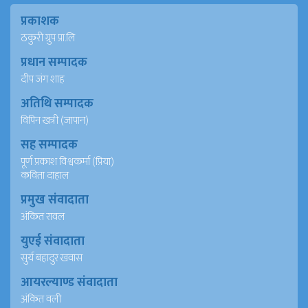
प्रकाशक
ठकुरी ग्रुप प्रा.लि
प्रधान सम्पादक
दीप जंग शाह
अतिथि सम्पादक
विपिन खत्री (जापान)
सह सम्पादक
पूर्ण प्रकाश विश्वकर्मा (प्रिया)
कविता दाहाल
प्रमुख संवादाता
अंकित रावल
युएई संवादाता
सुर्य बहादुर खवास
आयरल्याण्ड संवादाता
अंकित वली