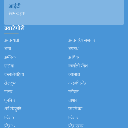
आईटी
रेशम खड्का
क्याटेगोरी
अन्तरवार्ता
अन्तराष्ट्रिय समाचार
अन्य
अपराध
अमेरिका
आर्थिक
एसिया
कर्णाली प्रदेश
कला/साहित्य
क्यानाडा
खेलकुद
गण्डकी प्रदेश
गल्फ
ग्लोबल
घुमफिर
जापान
धर्म संस्कृति
पत्रपत्रिका
प्रदेश १
प्रदेश २
प्रदेश ५
प्रदेश खबर