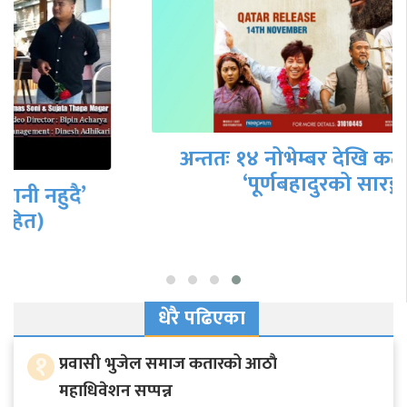
अन्ततः १४ नोभेम्बर देखि कतारमा पनि
‘पूर्णबहादुरको सारङ्गी’
धेरै पढिएका
१
प्रवासी भुजेल समाज कतारको आठाै
महाधिवेशन सप्पन्न