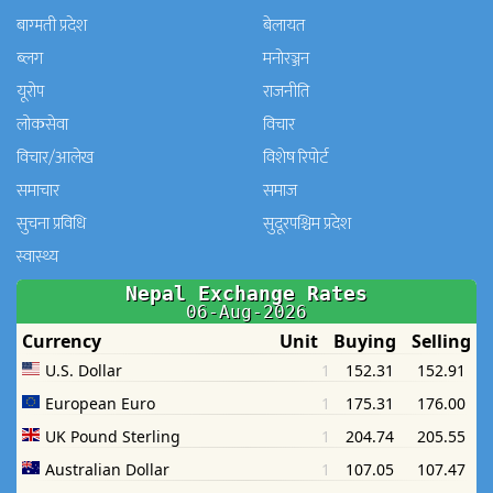
बाग्मती प्रदेश
बेलायत
ब्लग
मनाेरञ्जन
यूरोप
राजनीति
लोकसेवा
विचार
विचार/आलेख
विशेष रिपोर्ट
समाचार
समाज
सुचना प्रविधि
सुदूरपश्चिम प्रदेश
स्वास्थ्य