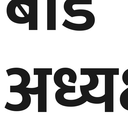
बोर्ड
घुमफिर
ब्लग
अध्यक
कला/
साहित्य
ग्लोबल
गल्फ
अमेरिका
एसिया
यूरोप