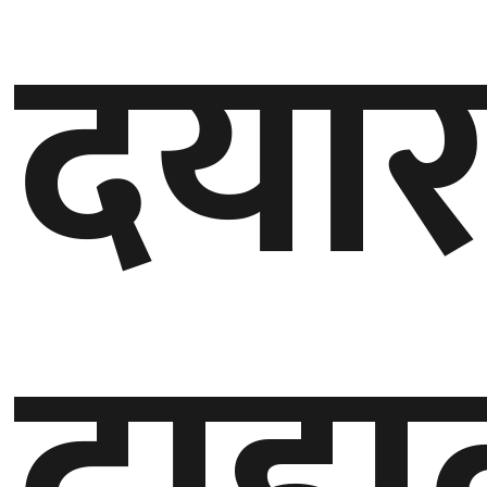
दयार
बेलायत
जापान
क्यानाडा
अन्य
दाह