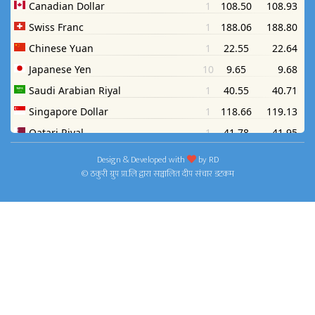
Design & Developed with
by
RD
© ठकुरी ग्रुप प्रा.लि द्वारा सञ्चालित दीप संचार डटकम