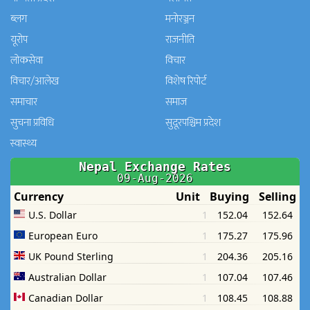
ब्लग
मनाेरञ्जन
यूरोप
राजनीति
लोकसेवा
विचार
विचार/आलेख
विशेष रिपोर्ट
समाचार
समाज
सुचना प्रविधि
सुदूरपश्चिम प्रदेश
स्वास्थ्य