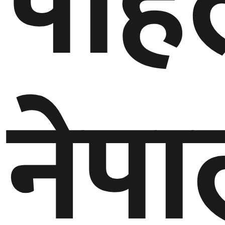
पहि
बेलायत
जापान
क्यानाडा
नेप
अन्य