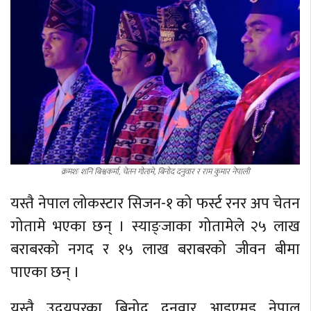
क्रमशः शनि बिश्वकर्मा, चेतन गोतामे, बिनोद दनुवार र राम कुमार नेपाली
यस्तै नेपाल लोकस्टार सिजन-१ को फर्स्ट रनर अप चेतन
गोतामे भएका छन् । स्याङ्जाका गोतामेले २५ लाख
बराबरको नगद र १५ लाख बराबरको जीवन बीमा
पाएका छन् ।
यस्तै उदयपुरका बिनोद दनुवार आइएमइ नेपाल