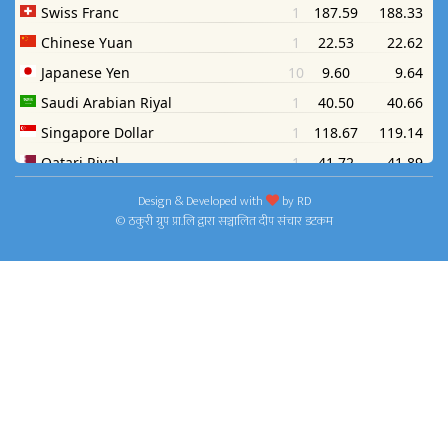
Design & Developed with
by
RD
© ठकुरी ग्रुप प्रा.लि द्वारा सञ्चालित दीप संचार डटकम