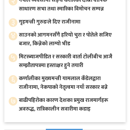
२
नेपाल व्यवसायी सङ्घ कतारको दोस्रो वार्षिक
साधारण सभा तथा स्मारिका विमोचन सम्पन्न
३
गृहमन्त्री गुरुङले दिए राजीनामा
४
साउनको आगमनसँगै हरियो चुरा र पोतेले सजिए
बजार, किन्नेको लाग्यो भीड
५
मिटरब्याजपीडित र सरकारी वार्ता टोलीबीच आजै
सम्झौतापत्रमा हस्ताक्षर हुने तयारी
६
कर्णालीका मुख्यमन्त्री यामलाल कँडेलद्वारा
राजीनामा, नेकपाको नेतृत्वमा नयाँ सरकार बन्ने
७
बाढीपहिरोका कारण देशका प्रमुख राजमार्गहरू
अवरुद्ध, रात्रिकालीन सवारीमा कडाइ