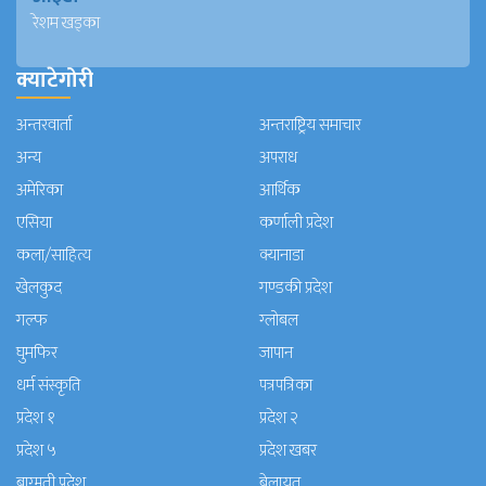
रेशम खड्का
क्याटेगोरी
अन्तरवार्ता
अन्तराष्ट्रिय समाचार
अन्य
अपराध
अमेरिका
आर्थिक
एसिया
कर्णाली प्रदेश
कला/साहित्य
क्यानाडा
खेलकुद
गण्डकी प्रदेश
गल्फ
ग्लोबल
घुमफिर
जापान
धर्म संस्कृति
पत्रपत्रिका
प्रदेश १
प्रदेश २
प्रदेश ५
प्रदेश खबर
बाग्मती प्रदेश
बेलायत