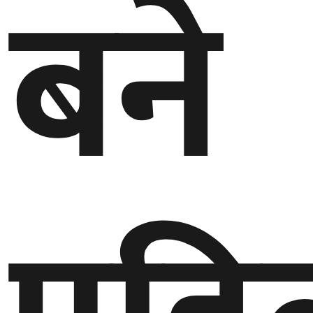
बने
घुमफिर
ब्लग
कला/
साहित्य
ग्लोबल
गल्फ
अमेरिका
एसिया
यूरोप