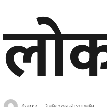
लोक
दीप जङ्ग शाह
कात्तिक ९, २०७६ गते ६:४९ मा प्रकाशित