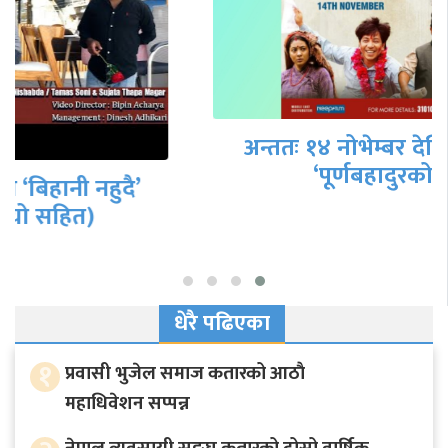
अन्ततः १४ नोभेम्बर देखि कतारमा पनि
‘पूर्णबहादुरको सारङ्गी’
धेरै पढिएका
१
प्रवासी भुजेल समाज कतारको आठाै
महाधिवेशन सप्पन्न