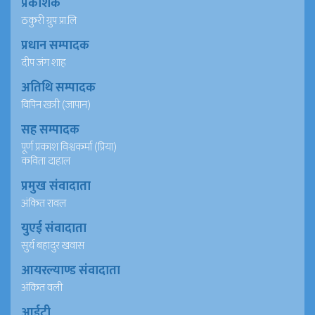
प्रकाशक
ठकुरी ग्रुप प्रा.लि
प्रधान सम्पादक
दीप जंग शाह
अतिथि सम्पादक
विपिन खत्री (जापान)
सह सम्पादक
पूर्ण प्रकाश विश्वकर्मा (प्रिया)
कविता दाहाल
प्रमुख संवादाता
अंकित रावल
युएई संवादाता
सुर्य बहादुर खवास
आयरल्याण्ड संवादाता
अंकित वली
आईटी