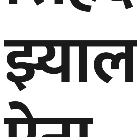
झ्याल
घुमफिर
ब्लग
कला/
साहित्य
ग्लोबल
गल्फ
अमेरिका
एसिया
यूरोप