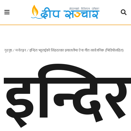
गृहपृष्ठ
राजनीति
गृहपृष्ठ
∕
मनाेरञ्जन
∕
इन्दिरा भट्टराईको सिंहदरवार झ्याललैमा ऐना गीत सार्वजनिक (भिडियोसहित)
इन्दिर
प्रदेश
खबर
प्रदेश
१
प्रदेश
२
बाग्मती
प्रदेश