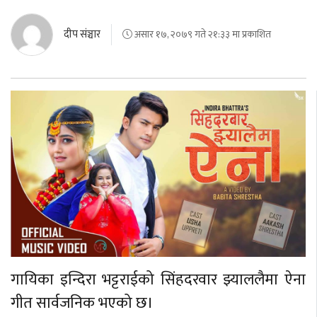
दीप संञ्चार
असार १७, २०७९ गते २१:३३ मा प्रकाशित
गायिका इन्दिरा भट्टराईको सिंहदरवार झ्याललैमा ऐना
गीत सार्वजनिक भएको छ।