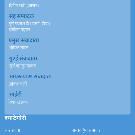
विपिन खत्री (जापान)
सह सम्पादक
पूर्ण प्रकाश विश्वकर्मा (प्रिया)
कविता दाहाल
प्रमुख संवादाता
अंकित रावल
युएई संवादाता
सुर्य बहादुर खवास
आयरल्याण्ड संवादाता
अंकित वली
आईटी
रेशम खड्का
क्याटेगोरी
अन्तरवार्ता
अन्तराष्ट्रिय समाचार