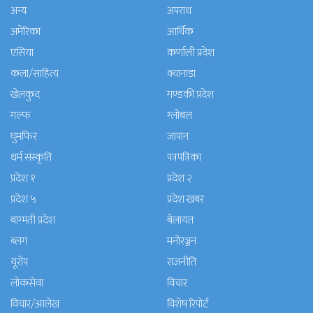
अन्य
अपराध
अमेरिका
आर्थिक
एसिया
कर्णाली प्रदेश
कला/साहित्य
क्यानाडा
खेलकुद
गण्डकी प्रदेश
गल्फ
ग्लोबल
घुमफिर
जापान
धर्म संस्कृति
पत्रपत्रिका
प्रदेश १
प्रदेश २
प्रदेश ५
प्रदेश खबर
बाग्मती प्रदेश
बेलायत
ब्लग
मनाेरञ्जन
यूरोप
राजनीति
लोकसेवा
विचार
विचार/आलेख
विशेष रिपोर्ट