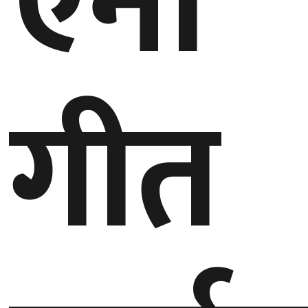
ऐना
बेलायत
जापान
गीत
क्यानाडा
अन्य