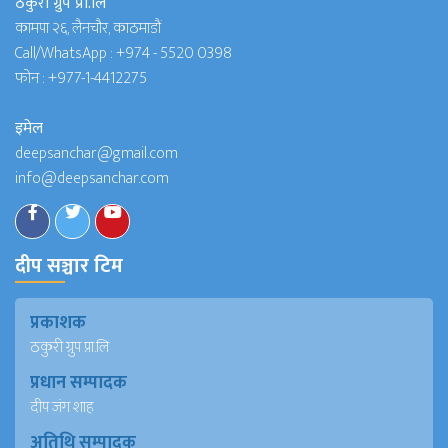
ठकुरी ग्रुप प्रा.लि
कामपा २६, लैनचौर, काठमाडौं
Call/WhatsApp :
+974 - 5520 0398
फोन :
+977-1-4412275
इमेल
deepsanchar@gmail.com
info@deepsanchar.com
दीप सञ्चार टिम
प्रकाशक
ठकुरी ग्रुप प्रा.लि
प्रधान सम्पादक
दीप जंग शाह
अतिथि सम्पादक