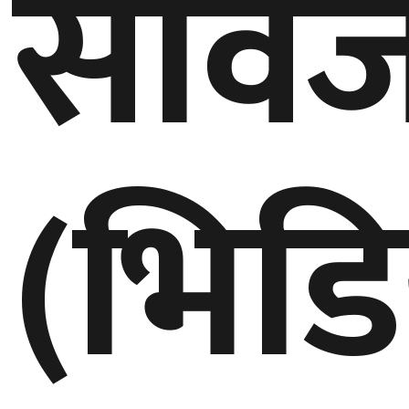
सार्
(भिड