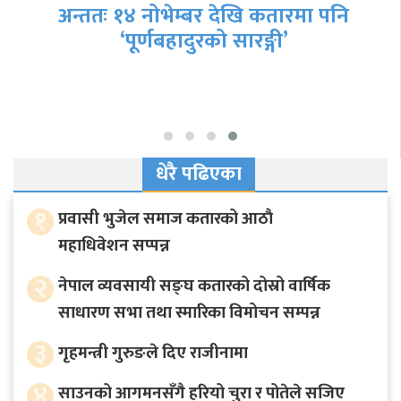
अन्ततः १४ नोभेम्बर देखि कतारमा पनि
‘पूर्णबहादुरको सारङ्गी’
धेरै पढिएका
१
प्रवासी भुजेल समाज कतारको आठाै
महाधिवेशन सप्पन्न
२
नेपाल व्यवसायी सङ्घ कतारको दोस्रो वार्षिक
साधारण सभा तथा स्मारिका विमोचन सम्पन्न
३
गृहमन्त्री गुरुङले दिए राजीनामा
४
साउनको आगमनसँगै हरियो चुरा र पोतेले सजिए