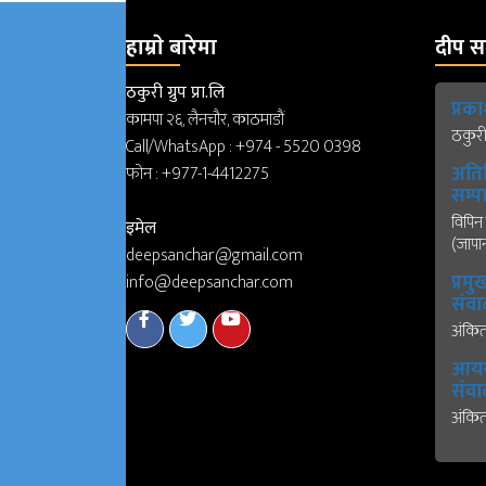
हाम्राे बारेमा
दीप सञ
ठकुरी ग्रुप प्रा.लि
प्र
कामपा २६, लैनचौर, काठमाडौं
ठकुरी ग
Call/WhatsApp :
+974 - 5520 0398
अति
फोन :
+977-1-4412275
सम्
विपिन 
इमेल
(जापा
deepsanchar@gmail.com
प्रमु
info@deepsanchar.com
संवा
अंकि
आयरल
संवा
अंकि