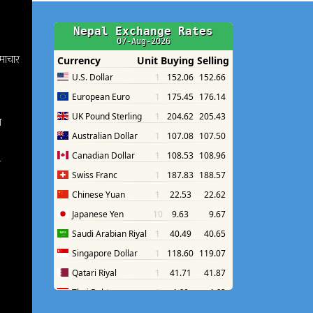
समाचार
श
श