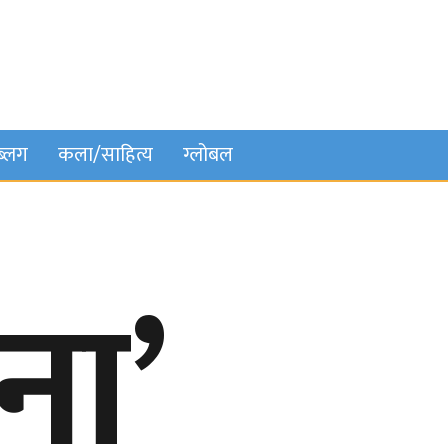
ब्लग
कला/साहित्य
ग्लोबल
ना’