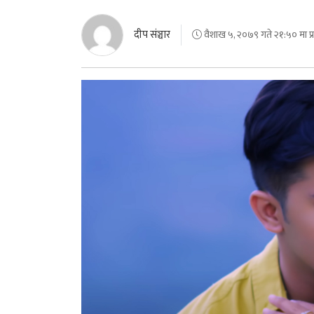
दीप संञ्चार
वैशाख ५, २०७९ गते २१:५० मा प