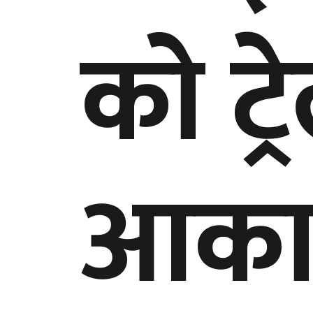
को ट्
आकाश