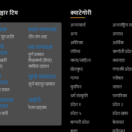
्चार टिम
क्याटेगोरी
अन्तरवार्ता
अन्तराष्ट्रिय 
काशक
प्रधान सम्पादक
अन्य
अपराध
्रुप प्रा.लि
दीप जंग शाह
अमेरिका
आर्थिक
थि
सह सम्पादक
एसिया
कर्णाली प्रदे
पादक
पूर्ण प्रकाश
खत्री
विश्वकर्मा (प्रिया)
कला/साहित्य
क्यानाडा
न)
कविता दाहाल
खेलकुद
गण्डकी प्रदे
ख
युएई संवादाता
गल्फ
ग्लोबल
दाता
सुर्य बहादुर खवास
घुमफिर
जापान
त रावल
धर्म संस्कृति
पत्रपत्रिका
्याण्ड
आईटी
प्रदेश १
प्रदेश २
दाता
रेशम खड्का
त वली
प्रदेश ५
प्रदेश खबर
बाग्मती प्रदेश
बेलायत
ब्लग
मनाेरञ्जन