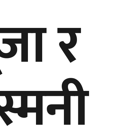
ूजा र
्मनी