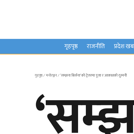
गृहपृष्ठ
राजनीति
प्रदेश ख
गृहपृष्ठ
∕
मनाेरञ्जन
∕
‘सम्झना बिर्सना’ को ट्रेलरमा पूजा र आकाशको दुस्मनी
‘सम्झ