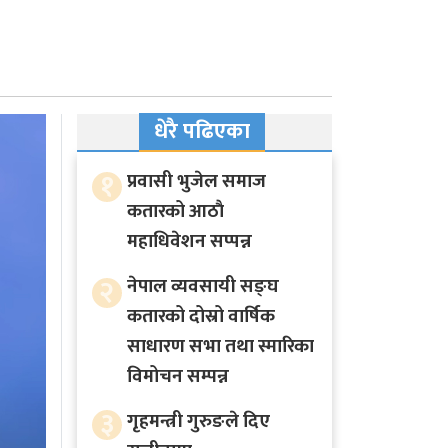
धेरै पढिएका
१
प्रवासी भुजेल समाज
कतारको आठाै
महाधिवेशन सप्पन्न
२
नेपाल व्यवसायी सङ्घ
कतारको दोस्रो वार्षिक
साधारण सभा तथा स्मारिका
विमोचन सम्पन्न
३
गृहमन्त्री गुरुङले दिए