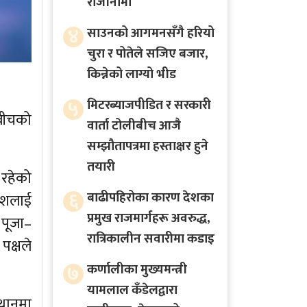
राजीनामा
४
साउनको आगमनसँगै हरियो
चुरा र पोतेले सजिए बजार,
किन्नेको लाग्यो भीड
५
मिटरब्याजपीडित र सरकारी
 बीचको
वार्ता टोलीबीच आजै
सम्झौतापत्रमा हस्ताक्षर हुने
तयारी
 रहेको
६
बाढीपहिरोका कारण देशका
ाशलाई
प्रमुख राजमार्गहरू अवरुद्ध,
 पूजा–
रात्रिकालीन सवारीमा कडाइ
पक्षले
७
कर्णालीका मुख्यमन्त्री
यामलाल कँडेलद्वारा
्थानमा