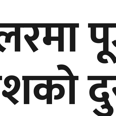
रेलरमा प
को दुस