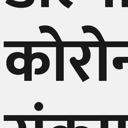
घुमफिर
कोरो
ब्लग
कला/
साहित्य
ग्लोबल
गल्फ
अमेरिका
एसिया
यूरोप