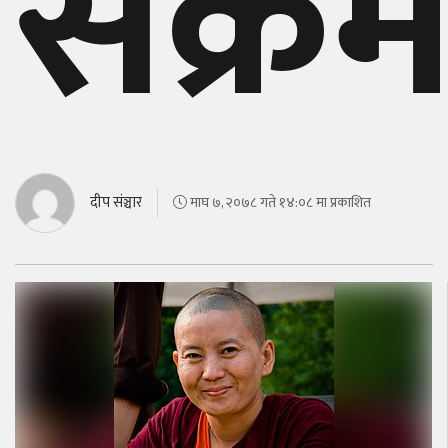
संक्र
बेलायत
जापान
क्यानाडा
अन्य
दीप संञ्चार
माघ ७, २०७८ गते १४:०८ मा प्रकाशित