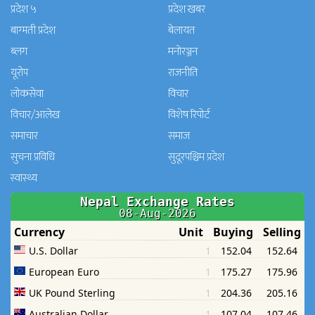
प्रदेश ५
प्रदेश खबर
बाग्मती प्रदेश
बेलायत
ब्लग
मनाेरञ्जन
यूरोप
राजनीति
लोकसेवा
विचार
विचार/आलेख
विशेष रिपोर्ट
समाचार
समाज
सुचना प्रविधि
सुदूरपश्चिम प्रदेश
स्वास्थ्य