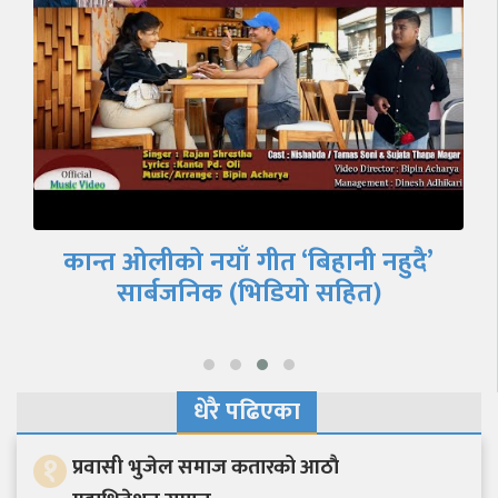
अन्ततः १४ नोभेम्बर देखि कतारमा पनि
‘पूर्णबहादुरको सारङ्गी’
धेरै पढिएका
१
प्रवासी भुजेल समाज कतारको आठाै