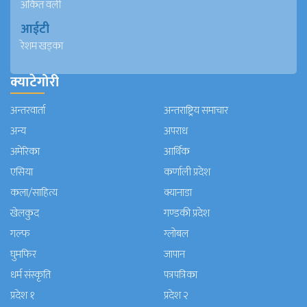
अंकित वली
आईटी
रेशम खड्का
क्याटेगोरी
अन्तरवार्ता
अन्तराष्ट्रिय समाचार
अन्य
अपराध
अमेरिका
आर्थिक
एसिया
कर्णाली प्रदेश
कला/साहित्य
क्यानाडा
खेलकुद
गण्डकी प्रदेश
गल्फ
ग्लोबल
घुमफिर
जापान
धर्म संस्कृति
पत्रपत्रिका
प्रदेश १
प्रदेश २