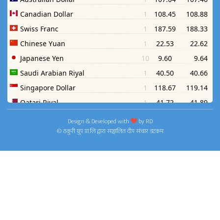
Design & Developed with
by
RD
© ठकुरी ग्रुप प्रा.लि द्वारा सञ्चालित दीप संचार डटकम