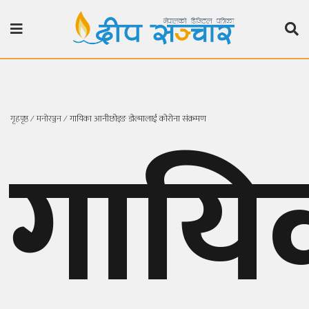
गृहपृष्ठ
राजनीति
गृहपृष्ठ
∕
मनाेरञ्जन
∕
गायिका आनीछोइङ डोल्मालाई कोरोना संक्रमण
गायि
प्रदेश
खबर
प्रदेश
१
प्रदेश
२
बाग्मती
प्रदेश