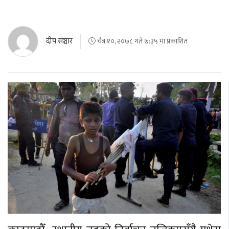
बेलायत
जापान
दीप संञ्चार
चैत्र १०, २०७८ गते ७:३५ मा प्रकाशित
क्यानाडा
अन्य