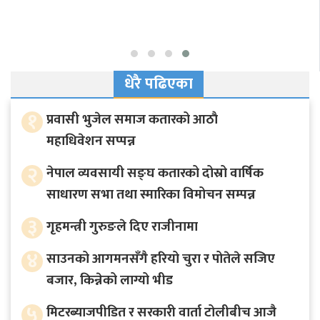
धेरै पढिएका
१
प्रवासी भुजेल समाज कतारको आठाै
महाधिवेशन सप्पन्न
२
नेपाल व्यवसायी सङ्घ कतारको दोस्रो वार्षिक
साधारण सभा तथा स्मारिका विमोचन सम्पन्न
३
गृहमन्त्री गुरुङले दिए राजीनामा
४
साउनको आगमनसँगै हरियो चुरा र पोतेले सजिए
बजार, किन्नेको लाग्यो भीड
५
मिटरब्याजपीडित र सरकारी वार्ता टोलीबीच आजै