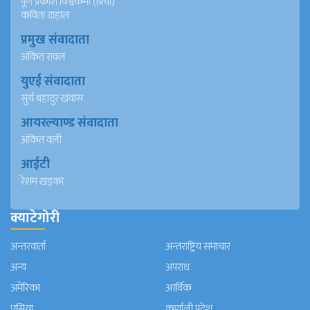
पूर्ण प्रकाश विश्वकर्मा (प्रिया)
कविता दाहाल
प्रमुख संवादाता
अंकित रावल
युएई संवादाता
सुर्य बहादुर खवास
आयरल्याण्ड संवादाता
अंकित वली
आईटी
रेशम खड्का
क्याटेगोरी
अन्तरवार्ता
अन्तराष्ट्रिय समाचार
अन्य
अपराध
अमेरिका
आर्थिक
एसिया
कर्णाली प्रदेश