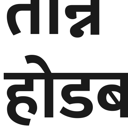
तान्न
घुमफिर
ब्लग
कला/
होड
साहित्य
ग्लोबल
गल्फ
अमेरिका
एसिया
यूरोप