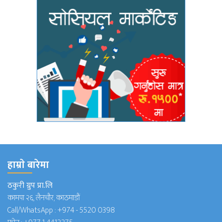
हाम्राे बारेमा
ठकुरी ग्रुप प्रा.लि
कामपा २६, लैनचौर, काठमाडौं
Call/WhatsApp :
+974 - 5520 0398