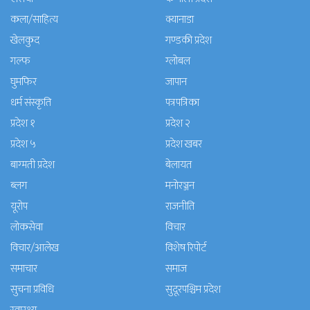
कला/साहित्य
क्यानाडा
खेलकुद
गण्डकी प्रदेश
गल्फ
ग्लोबल
घुमफिर
जापान
धर्म संस्कृति
पत्रपत्रिका
प्रदेश १
प्रदेश २
प्रदेश ५
प्रदेश खबर
बाग्मती प्रदेश
बेलायत
ब्लग
मनाेरञ्जन
यूरोप
राजनीति
लोकसेवा
विचार
विचार/आलेख
विशेष रिपोर्ट
समाचार
समाज
सुचना प्रविधि
सुदूरपश्चिम प्रदेश