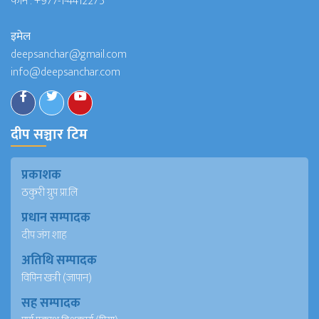
फोन :
+977-1-4412275
इमेल
deepsanchar@gmail.com
info@deepsanchar.com
दीप सञ्चार टिम
प्रकाशक
ठकुरी ग्रुप प्रा.लि
प्रधान सम्पादक
दीप जंग शाह
अतिथि सम्पादक
विपिन खत्री (जापान)
सह सम्पादक