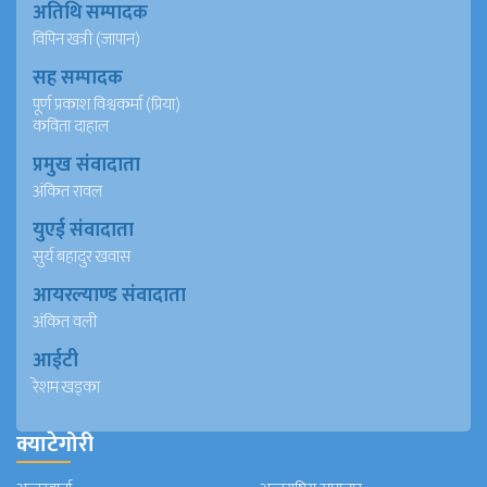
अतिथि सम्पादक
विपिन खत्री (जापान)
सह सम्पादक
पूर्ण प्रकाश विश्वकर्मा (प्रिया)
कविता दाहाल
प्रमुख संवादाता
अंकित रावल
युएई संवादाता
सुर्य बहादुर खवास
आयरल्याण्ड संवादाता
अंकित वली
आईटी
रेशम खड्का
क्याटेगोरी