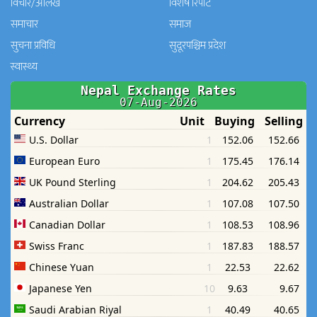
विचार/आलेख
विशेष रिपोर्ट
समाचार
समाज
सुचना प्रविधि
सुदूरपश्चिम प्रदेश
स्वास्थ्य