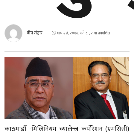
दीप संञ्चार
माघ २४, २०७८ गते ८:३२ मा प्रकाशित
काठमाडौँ -मिलिनियम च्यालेन्ज कर्पोरेशन (एमसिसी)