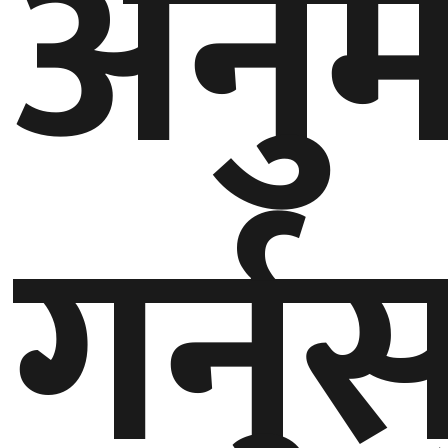
अनु
गर्नुस