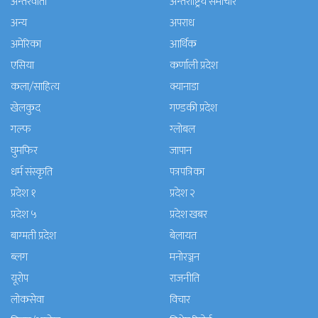
अन्तरवार्ता
अन्तराष्ट्रिय समाचार
अन्य
अपराध
अमेरिका
आर्थिक
एसिया
कर्णाली प्रदेश
कला/साहित्य
क्यानाडा
खेलकुद
गण्डकी प्रदेश
गल्फ
ग्लोबल
घुमफिर
जापान
धर्म संस्कृति
पत्रपत्रिका
प्रदेश १
प्रदेश २
प्रदेश ५
प्रदेश खबर
बाग्मती प्रदेश
बेलायत
ब्लग
मनाेरञ्जन
यूरोप
राजनीति
लोकसेवा
विचार