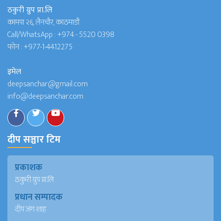
ठकुरी ग्रुप प्रा.लि
कामपा २६, लैनचौर, काठमाडौं
Call/WhatsApp :
+974 - 5520 0398
फोन :
+977-1-4412275
इमेल
deepsanchar@gmail.com
info@deepsanchar.com
दीप सञ्चार टिम
प्रकाशक
ठकुरी ग्रुप प्रा.लि
प्रधान सम्पादक
दीप जंग शाह