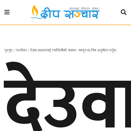
गृहपृष्ठ
राजनीति
देउव
गृहपृष्ठ
∕
पत्रपत्रिका
∕
देउवा-दाहाललाई एमसिसीको जवाफ : फागुन १६ भित्र अनुमोदन गर्नुस्
प्रदेश
खबर
प्रदेश
१
प्रदेश
२
बाग्मती
प्रदेश