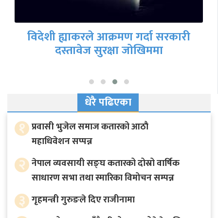
फेरि गृहमन्त्री नियुक्त होलान् रवि लामिछाने ?
धेरै पढिएका
१
प्रवासी भुजेल समाज कतारको आठाै
महाधिवेशन सप्पन्न
२
नेपाल व्यवसायी सङ्घ कतारको दोस्रो वार्षिक
साधारण सभा तथा स्मारिका विमोचन सम्पन्न
३
गृहमन्त्री गुरुङले दिए राजीनामा