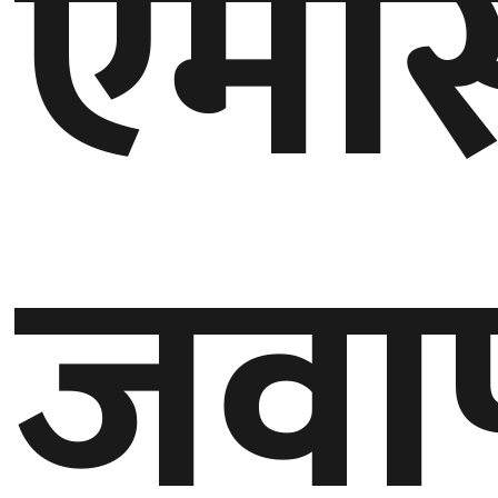
एमस
घुमफिर
ब्लग
कला/
साहित्य
जव
ग्लोबल
गल्फ
अमेरिका
एसिया
यूरोप