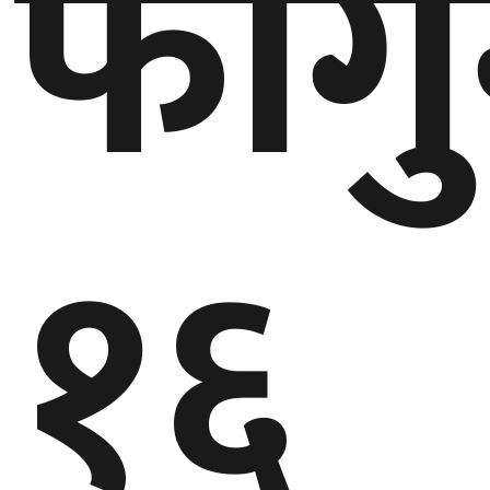
फाग
१६