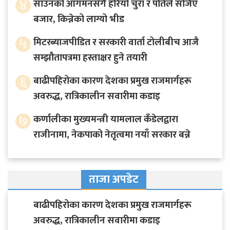
४
साउनको आगमनसँगै हरियो चुरा र पोतेले सजिए
बजार, किन्नेको लाग्यो भीड
५
मिटरब्याजपीडित र सरकारी वार्ता टोलीबीच आजै
सम्झौतापत्रमा हस्ताक्षर हुने तयारी
६
बाढीपहिरोका कारण देशका प्रमुख राजमार्गहरू
अवरुद्ध, रात्रिकालीन सवारीमा कडाइ
७
कर्णालीका मुख्यमन्त्री यामलाल कँडेलद्वारा
राजीनामा, नेकपाको नेतृत्वमा नयाँ सरकार बन्ने
ताजा अपडेट
बाढीपहिरोका कारण देशका प्रमुख राजमार्गहरू
अवरुद्ध, रात्रिकालीन सवारीमा कडाइ