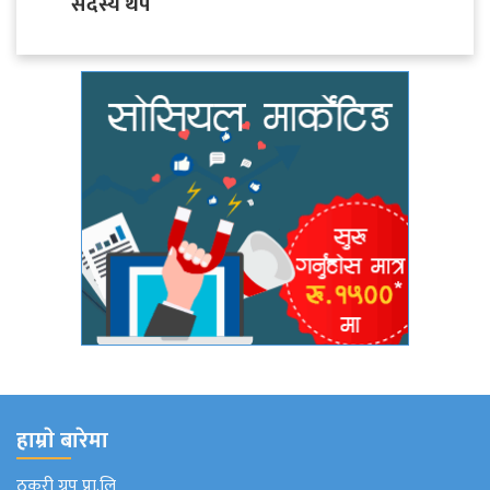
सदस्य थप
हाम्राे बारेमा
ठकुरी ग्रुप प्रा.लि