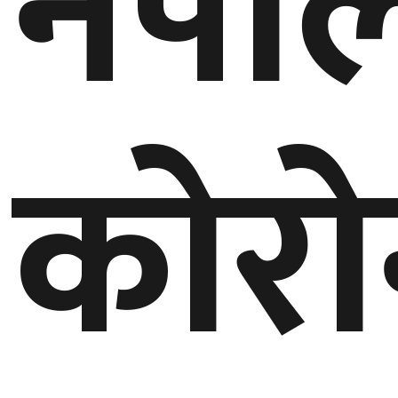
नेपा
घुमफिर
ब्लग
कोरो
कला/
साहित्य
ग्लोबल
गल्फ
अमेरिका
एसिया
यूरोप