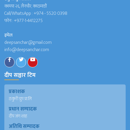
कामपा २६, लैनचौर, काठमाडौं
Call/WhatsApp :
+974 - 5520 0398
फोन :
+977-1-4412275
इमेल
deepsanchar@gmail.com
info@deepsanchar.com
दीप सञ्चार टिम
प्रकाशक
ठकुरी ग्रुप प्रा.लि
प्रधान सम्पादक
दीप जंग शाह
अतिथि सम्पादक