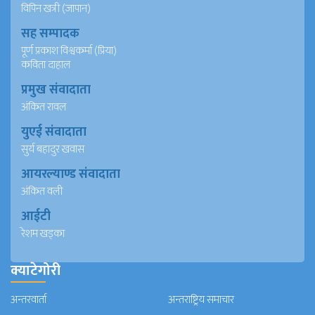
विपिन खत्री (जापान)
सह सम्पादक
पूर्ण प्रकाश विश्वकर्मा (प्रिया)
कविता दाहाल
प्रमुख संवादाता
अंकित रावल
युएई संवादाता
सुर्य बहादुर खवास
आयरल्याण्ड संवादाता
अंकित वली
आईटी
रेशम खड्का
क्याटेगोरी
अन्तरवार्ता
अन्तराष्ट्रिय समाचार