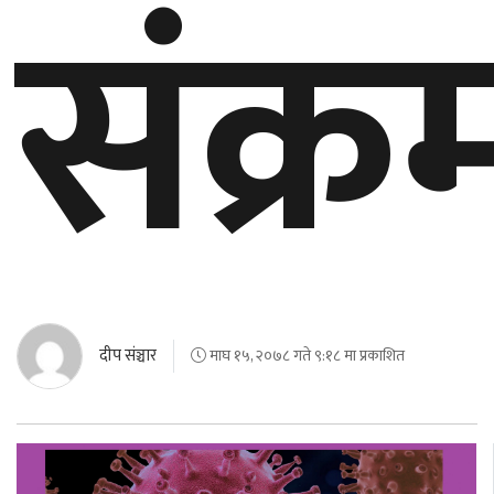
संक्
बेलायत
जापान
क्यानाडा
अन्य
दीप संञ्चार
माघ १५, २०७८ गते ९:१८ मा प्रकाशित