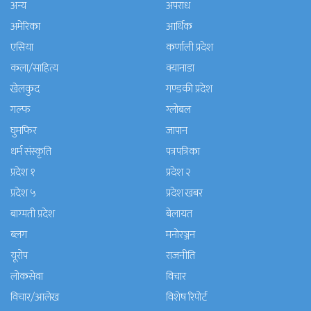
अन्य
अपराध
अमेरिका
आर्थिक
एसिया
कर्णाली प्रदेश
कला/साहित्य
क्यानाडा
खेलकुद
गण्डकी प्रदेश
गल्फ
ग्लोबल
घुमफिर
जापान
धर्म संस्कृति
पत्रपत्रिका
प्रदेश १
प्रदेश २
प्रदेश ५
प्रदेश खबर
बाग्मती प्रदेश
बेलायत
ब्लग
मनाेरञ्जन
यूरोप
राजनीति
लोकसेवा
विचार
विचार/आलेख
विशेष रिपोर्ट