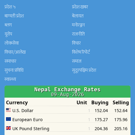
प्रदेश ५
प्रदेश खबर
बाग्मती प्रदेश
बेलायत
ब्लग
मनाेरञ्जन
यूरोप
राजनीति
लोकसेवा
विचार
विचार/आलेख
विशेष रिपोर्ट
समाचार
समाज
सुचना प्रविधि
सुदूरपश्चिम प्रदेश
स्वास्थ्य