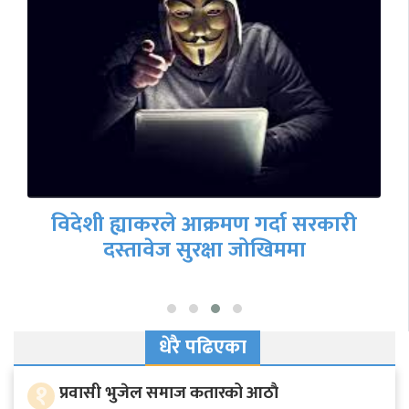
फेरि गृहमन्त्री नियुक्त होलान् रवि लामिछाने ?
धेरै पढिएका
१
प्रवासी भुजेल समाज कतारको आठाै