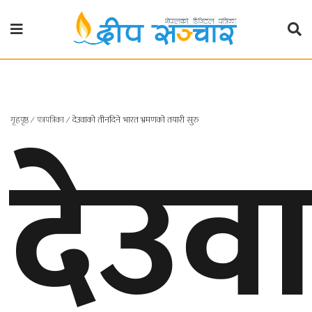
गृहपृष्ठ
राजनीति
देउव
गृहपृष्ठ
∕
पत्रपत्रिका
∕
देउवाको तीनदिने भारत भ्रमणको तयारी सुरु
प्रदेश
खबर
प्रदेश
१
प्रदेश
२
बाग्मती
प्रदेश