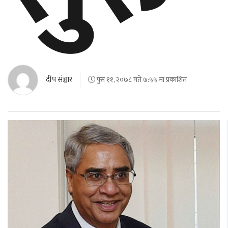
दीप संञ्चार
पुस ११, २०७८ गते ७:५५ मा प्रकाशित