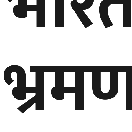
भार
घुमफिर
ब्लग
भ्रम
कला/
साहित्य
ग्लोबल
गल्फ
अमेरिका
एसिया
यूरोप