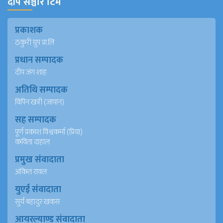
दीप सञ्चार टिम
प्रकाशक
ठकुरी ग्रुप प्रा.लि
प्रधान सम्पादक
दीप जंग शाह
अतिथि सम्पादक
विपिन खत्री (जापान)
सह सम्पादक
पूर्ण प्रकाश विश्वकर्मा (प्रिया)
कविता दाहाल
प्रमुख संवादाता
अंकित रावल
युएई संवादाता
सुर्य बहादुर खवास
आयरल्याण्ड संवादाता