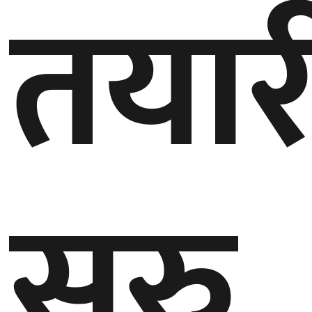
तयार
बेलायत
जापान
क्यानाडा
अन्य
सुरु