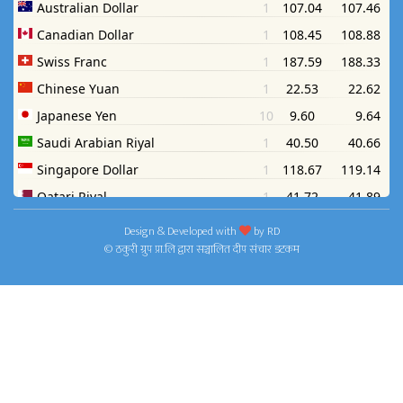
Design & Developed with
by
RD
© ठकुरी ग्रुप प्रा.लि द्वारा सञ्चालित दीप संचार डटकम