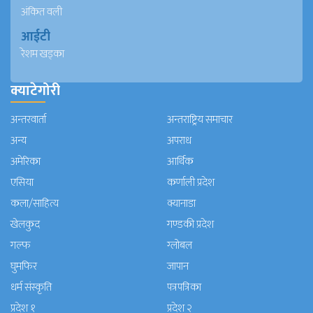
अंकित वली
आईटी
रेशम खड्का
क्याटेगोरी
अन्तरवार्ता
अन्तराष्ट्रिय समाचार
अन्य
अपराध
अमेरिका
आर्थिक
एसिया
कर्णाली प्रदेश
कला/साहित्य
क्यानाडा
खेलकुद
गण्डकी प्रदेश
गल्फ
ग्लोबल
घुमफिर
जापान
धर्म संस्कृति
पत्रपत्रिका
प्रदेश १
प्रदेश २