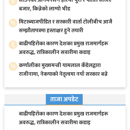
४
साउनको आगमनसँगै हरियो चुरा र पोतेले सजिए
बजार, किन्नेको लाग्यो भीड
५
मिटरब्याजपीडित र सरकारी वार्ता टोलीबीच आजै
सम्झौतापत्रमा हस्ताक्षर हुने तयारी
६
बाढीपहिरोका कारण देशका प्रमुख राजमार्गहरू
अवरुद्ध, रात्रिकालीन सवारीमा कडाइ
७
कर्णालीका मुख्यमन्त्री यामलाल कँडेलद्वारा
राजीनामा, नेकपाको नेतृत्वमा नयाँ सरकार बन्ने
ताजा अपडेट
बाढीपहिरोका कारण देशका प्रमुख राजमार्गहरू
अवरुद्ध, रात्रिकालीन सवारीमा कडाइ