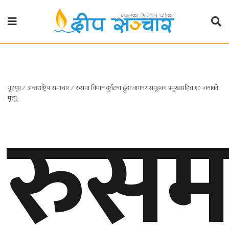
गृहपृष्ठ
राजनीति
गृहपृष्ठ
∕
अन्तराष्ट्रिय समाचार
∕
रुसमा विमान दुर्घटना हुँदा वागनर समूहका प्रमुखसहित १० जनाको
प्रदेश
रुसम
मृत्यु
खबर
प्रदेश
१
प्रदेश
२
बाग्मती
प्रदेश