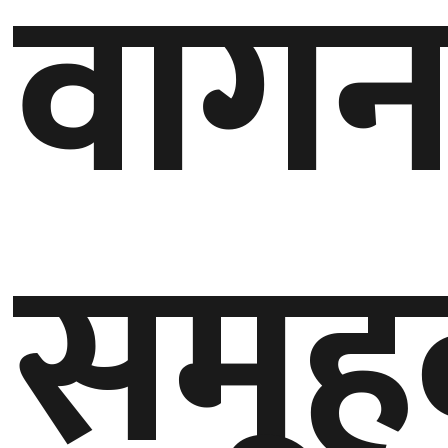
वागन
बेलायत
जापान
क्यानाडा
अन्य
समूह