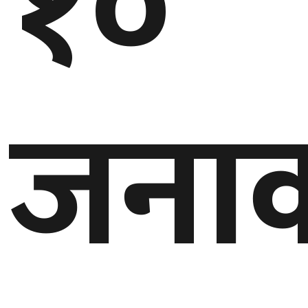
१०
जना