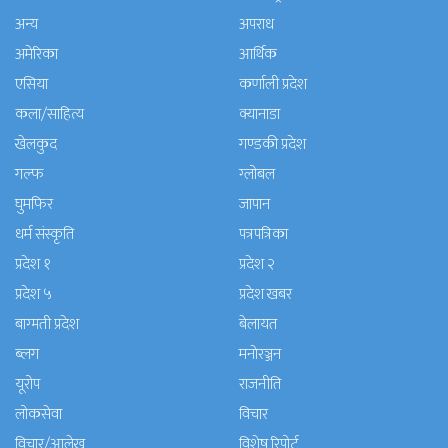
अन्य
अपराध
अमेरिका
आर्थिक
एसिया
कर्णाली प्रदेश
कला/साहित्य
क्यानाडा
खेलकुद
गण्डकी प्रदेश
गल्फ
ग्लोबल
घुमफिर
जापान
धर्म संस्कृति
पत्रपत्रिका
प्रदेश १
प्रदेश २
प्रदेश ५
प्रदेश खबर
बाग्मती प्रदेश
बेलायत
ब्लग
मनाेरञ्जन
यूरोप
राजनीति
लोकसेवा
विचार
विचार/आलेख
विशेष रिपोर्ट