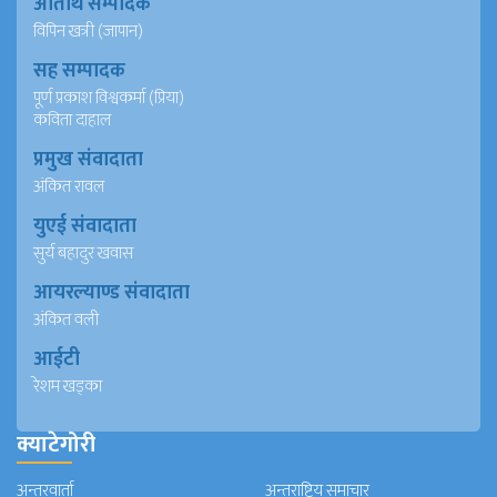
अतिथि सम्पादक
विपिन खत्री (जापान)
सह सम्पादक
पूर्ण प्रकाश विश्वकर्मा (प्रिया)
कविता दाहाल
प्रमुख संवादाता
अंकित रावल
युएई संवादाता
सुर्य बहादुर खवास
आयरल्याण्ड संवादाता
अंकित वली
आईटी
रेशम खड्का
क्याटेगोरी
अन्तरवार्ता
अन्तराष्ट्रिय समाचार