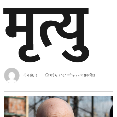
मृत्यु
दीप संञ्चार
भदौ ७, २०८० गते ७:५५ मा प्रकाशित