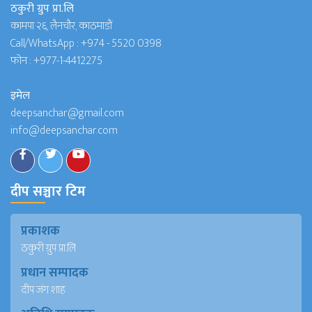
ठकुरी ग्रुप प्रा.लि
कामपा २६, लैनचौर, काठमाडौं
Call/WhatsApp :
+974 - 5520 0398
फोन :
+977-1-4412275
इमेल
deepsanchar@gmail.com
info@deepsanchar.com
दीप सञ्चार टिम
प्रकाशक
ठकुरी ग्रुप प्रा.लि
प्रधान सम्पादक
दीप जंग शाह