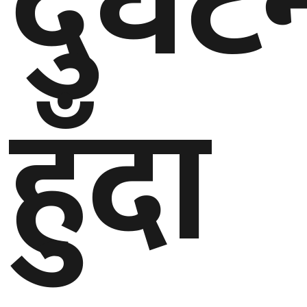
दुर्घट
घुमफिर
ब्लग
हुँदा
कला/
साहित्य
ग्लोबल
गल्फ
अमेरिका
एसिया
यूरोप