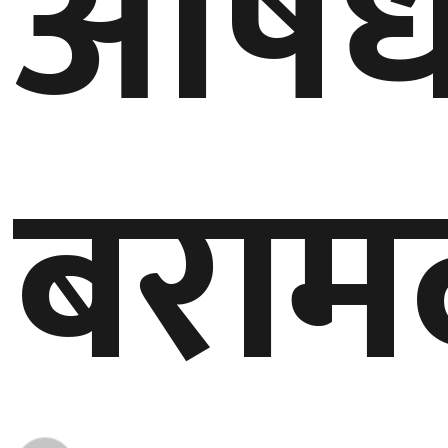
औष
बेलायत
जापान
क्यानाडा
बराम
अन्य