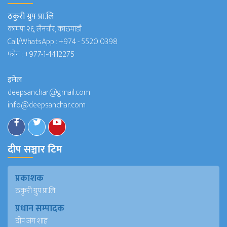
ठकुरी ग्रुप प्रा.लि
कामपा २६, लैनचौर, काठमाडौं
Call/WhatsApp :
+974 - 5520 0398
फोन :
+977-1-4412275
इमेल
deepsanchar@gmail.com
info@deepsanchar.com
दीप सञ्चार टिम
प्रकाशक
ठकुरी ग्रुप प्रा.लि
प्रधान सम्पादक
दीप जंग शाह