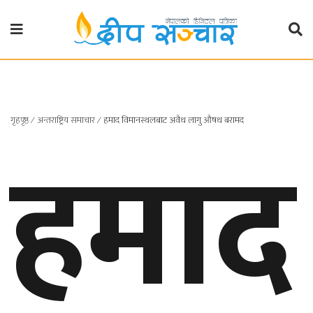
गृहपृष्ठ
राजनीति
गृहपृष्ठ
हमाद
∕
अन्तराष्ट्रिय समाचार
∕
हमाद विमानस्थलबाट अवैध लागु औषध बरामद
प्रदेश
खबर
प्रदेश
१
प्रदेश
२
बाग्मती
प्रदेश