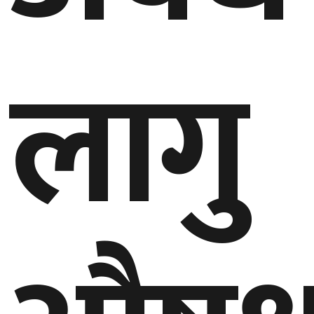
घुमफिर
लागु
ब्लग
कला/
साहित्य
ग्लोबल
गल्फ
अमेरिका
एसिया
यूरोप