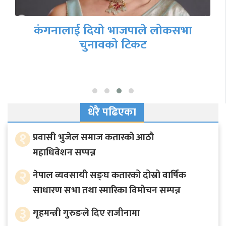
दिल्लीका मुख्यमन्त्री अरविन्द केजरीवाल
पक्राउ
धेरै पढिएका
१
प्रवासी भुजेल समाज कतारको आठाै
महाधिवेशन सप्पन्न
२
नेपाल व्यवसायी सङ्घ कतारको दोस्रो वार्षिक
साधारण सभा तथा स्मारिका विमोचन सम्पन्न
३
गृहमन्त्री गुरुङले दिए राजीनामा