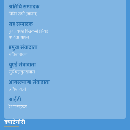
अतिथि सम्पादक
विपिन खत्री (जापान)
सह सम्पादक
पूर्ण प्रकाश विश्वकर्मा (प्रिया)
कविता दाहाल
प्रमुख संवादाता
अंकित रावल
युएई संवादाता
सुर्य बहादुर खवास
आयरल्याण्ड संवादाता
अंकित वली
आईटी
रेशम खड्का
क्याटेगोरी