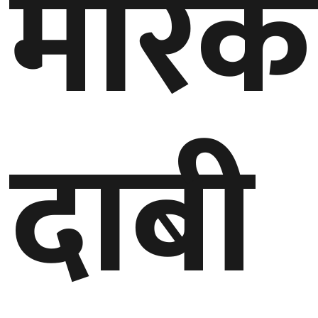
मारेक
दाबी