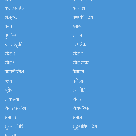
कला/साहित्य
क्यानाडा
खेलकुद
गण्डकी प्रदेश
गल्फ
ग्लोबल
घुमफिर
जापान
धर्म संस्कृति
पत्रपत्रिका
प्रदेश १
प्रदेश २
प्रदेश ५
प्रदेश खबर
बाग्मती प्रदेश
बेलायत
ब्लग
मनाेरञ्जन
यूरोप
राजनीति
लोकसेवा
विचार
विचार/आलेख
विशेष रिपोर्ट
समाचार
समाज
सुचना प्रविधि
सुदूरपश्चिम प्रदेश
स्वास्थ्य