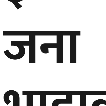
जना
घुमफिर
ब्लग
कला/
साहित्य
ग्लोबल
गल्फ
अमेरिका
एसिया
यूरोप