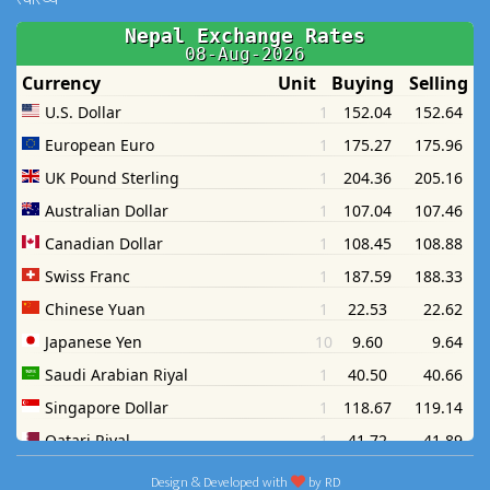
Design & Developed with
by
RD