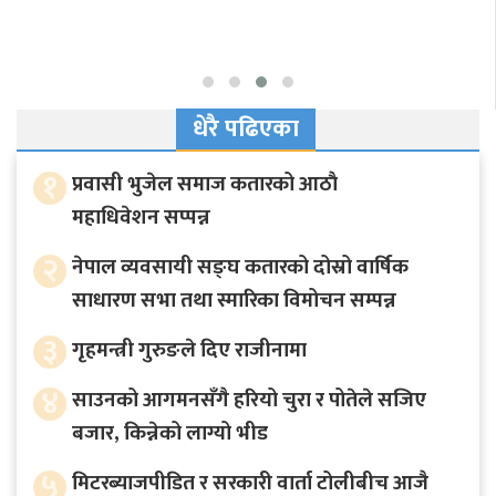
धेरै पढिएका
१
प्रवासी भुजेल समाज कतारको आठाै
महाधिवेशन सप्पन्न
२
नेपाल व्यवसायी सङ्घ कतारको दोस्रो वार्षिक
साधारण सभा तथा स्मारिका विमोचन सम्पन्न
३
गृहमन्त्री गुरुङले दिए राजीनामा
४
साउनको आगमनसँगै हरियो चुरा र पोतेले सजिए
बजार, किन्नेको लाग्यो भीड
५
मिटरब्याजपीडित र सरकारी वार्ता टोलीबीच आजै