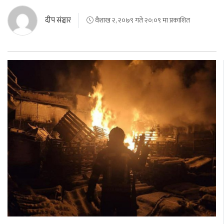
दीप संञ्चार
वैशाख २, २०७९ गते २०:०९ मा प्रकाशित