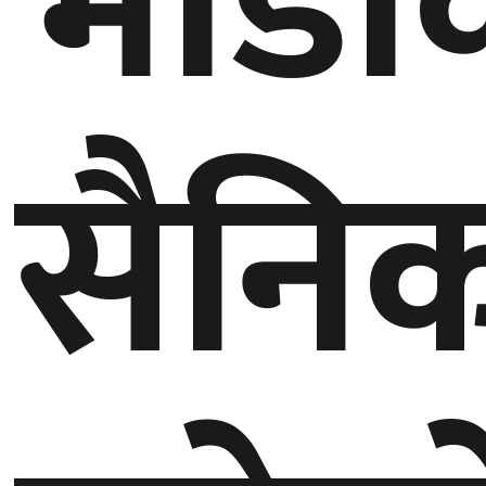
भाडा
बेलायत
जापान
सैनि
क्यानाडा
अन्य