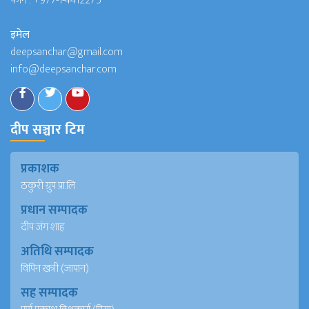
फोन :
+977-1-4412275
इमेल
deepsanchar@gmail.com
info@deepsanchar.com
दीप सञ्चार टिम
प्रकाशक
ठकुरी ग्रुप प्रा.लि
प्रधान सम्पादक
दीप जंग शाह
अतिथि सम्पादक
विपिन खत्री (जापान)
सह सम्पादक