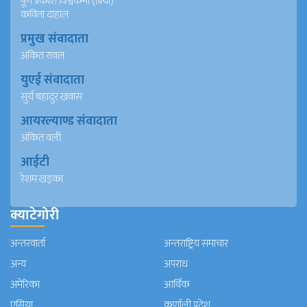
पूर्ण प्रकाश विश्वकर्मा (प्रिया)
कविता दाहाल
प्रमुख संवादाता
अंकित रावल
युएई संवादाता
सुर्य बहादुर खवास
आयरल्याण्ड संवादाता
अंकित वली
आईटी
रेशम खड्का
क्याटेगोरी
अन्तरवार्ता
अन्तराष्ट्रिय समाचार
अन्य
अपराध
अमेरिका
आर्थिक
एसिया
कर्णाली प्रदेश