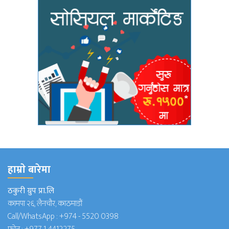
हाम्राे बारेमा
ठकुरी ग्रुप प्रा.लि
कामपा २६, लैनचौर, काठमाडौं
Call/WhatsApp :
+974 - 5520 0398