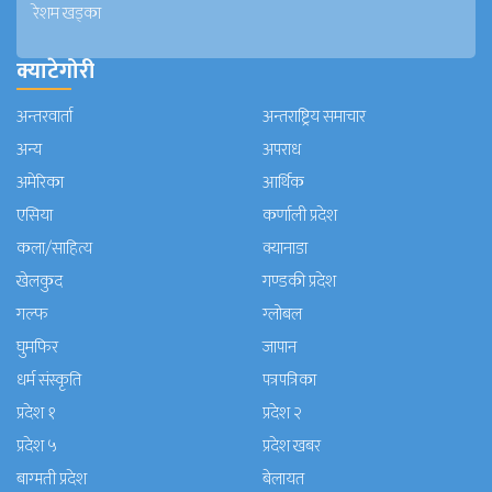
रेशम खड्का
क्याटेगोरी
अन्तरवार्ता
अन्तराष्ट्रिय समाचार
अन्य
अपराध
अमेरिका
आर्थिक
एसिया
कर्णाली प्रदेश
कला/साहित्य
क्यानाडा
खेलकुद
गण्डकी प्रदेश
गल्फ
ग्लोबल
घुमफिर
जापान
धर्म संस्कृति
पत्रपत्रिका
प्रदेश १
प्रदेश २
प्रदेश ५
प्रदेश खबर
बाग्मती प्रदेश
बेलायत