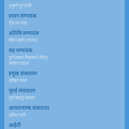
ठकुरी ग्रुप प्रा.लि
प्रधान सम्पादक
दीप जंग शाह
अतिथि सम्पादक
विपिन खत्री (जापान)
सह सम्पादक
पूर्ण प्रकाश विश्वकर्मा (प्रिया)
कविता दाहाल
प्रमुख संवादाता
अंकित रावल
युएई संवादाता
सुर्य बहादुर खवास
आयरल्याण्ड संवादाता
अंकित वली
आईटी