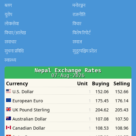
ब्लग
मनाेरञ्जन
यूरोप
राजनीति
लोकसेवा
विचार
विचार/आलेख
विशेष रिपोर्ट
समाचार
समाज
सुचना प्रविधि
सुदूरपश्चिम प्रदेश
स्वास्थ्य