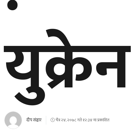
युक्रेन
दीप संञ्चार
चैत्र २४, २०७८ गते १२:३४ मा प्रकाशित