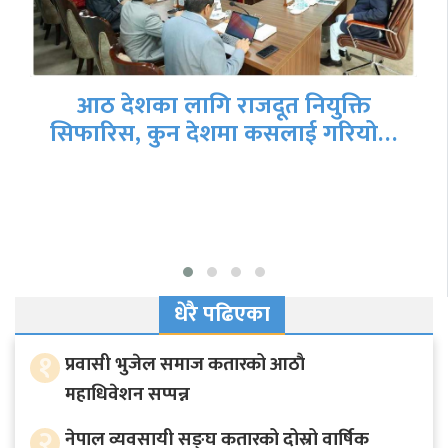
सुँगुरको मिर्गौला प्रत्यारोपण गरिएका
रिचर्डको निधन
धेरै पढिएका
१
प्रवासी भुजेल समाज कतारको आठाै
महाधिवेशन सप्पन्न
२
नेपाल व्यवसायी सङ्घ कतारको दोस्रो वार्षिक