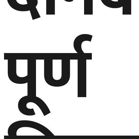
घुमफिर
पूर्ण
ब्लग
कला/
साहित्य
ग्लोबल
गल्फ
अमेरिका
एसिया
यूरोप