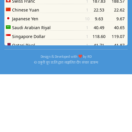
Design & Developed with
by
RD
© ठकुरी ग्रुप प्रा.लि द्वारा सञ्चालित दीप संचार डटकम