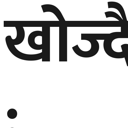
खोज्
: