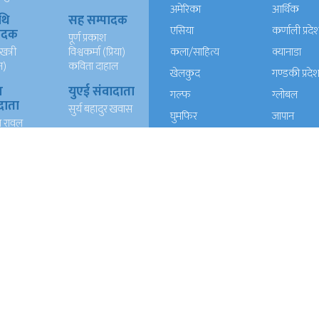
अमेरिका
आर्थिक
थि
सह सम्पादक
एसिया
कर्णाली प्रदे
पादक
पूर्ण प्रकाश
खत्री
विश्वकर्मा (प्रिया)
कला/साहित्य
क्यानाडा
न)
कविता दाहाल
खेलकुद
गण्डकी प्रदे
ख
युएई संवादाता
गल्फ
ग्लोबल
दाता
सुर्य बहादुर खवास
घुमफिर
जापान
त रावल
धर्म संस्कृति
पत्रपत्रिका
्याण्ड
आईटी
प्रदेश १
प्रदेश २
दाता
रेशम खड्का
त वली
प्रदेश ५
प्रदेश खबर
बाग्मती प्रदेश
बेलायत
ब्लग
मनाेरञ्जन
यूरोप
राजनीति
लोकसेवा
विचार
विचार/आलेख
विशेष रिपोर्ट
समाचार
समाज