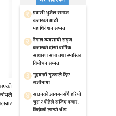
१
प्रवासी भुजेल समाज
कतारको आठाै
महाधिवेशन सप्पन्न
२
नेपाल व्यवसायी सङ्घ
कतारको दोस्रो वार्षिक
साधारण सभा तथा स्मारिका
विमोचन सम्पन्न
३
गृहमन्त्री गुरुङले दिए
राजीनामा
 नभएको
४
कोभले
साउनको आगमनसँगै हरियो
चुरा र पोतेले सजिए बजार,
ंगलबार
किन्नेको लाग्यो भीड