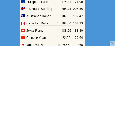
श
श
×