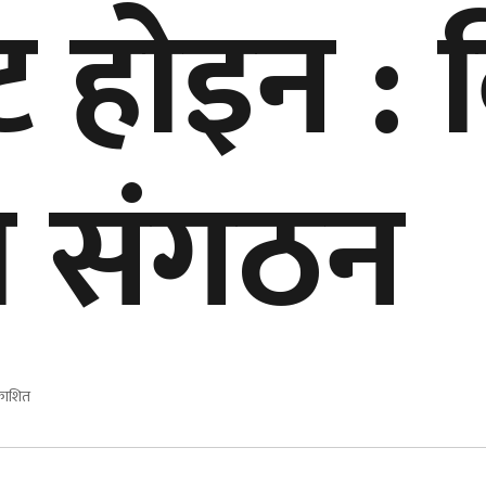
ट होइन : व
्य संगठन
रकाशित