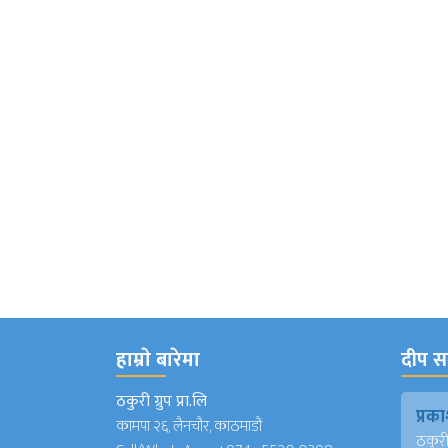
हाम्राे बारेमा
दीप सञ
ठकुरी ग्रुप प्रा.लि
प्र
कामपा २६, लैनचौर, काठमाडौं
ठकुरी ग