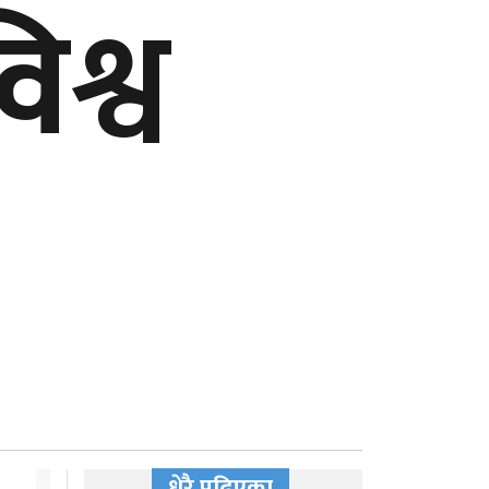
िश्व
धेरै पढिएका