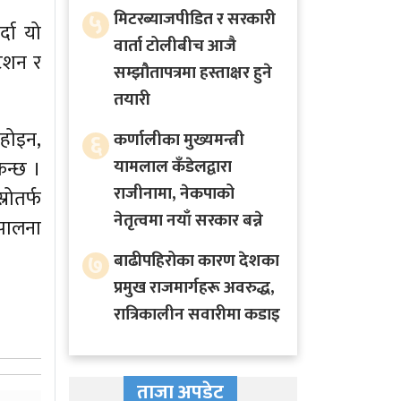
५
मिटरब्याजपीडित र सरकारी
्दा यो
वार्ता टोलीबीच आजै
टेशन र
सम्झौतापत्रमा हस्ताक्षर हुने
तयारी
 होइन,
६
कर्णालीका मुख्यमन्त्री
िन्छ ।
यामलाल कँडेलद्वारा
राजीनामा, नेकपाको
रोतर्फ
नेतृत्वमा नयाँ सरकार बन्ने
 पालना
७
बाढीपहिरोका कारण देशका
प्रमुख राजमार्गहरू अवरुद्ध,
रात्रिकालीन सवारीमा कडाइ
ताजा अपडेट