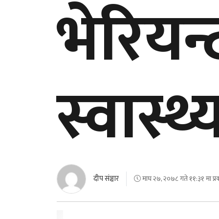
भेरियन्
स्वास्थ
दीप संञ्चार
माघ २७, २०७८ गते ११:३१ मा प्