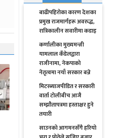
बाढीपहिरोका कारण देशका
प्रमुख राजमार्गहरू अवरुद्ध,
रात्रिकालीन सवारीमा कडाइ
कर्णालीका मुख्यमन्त्री
यामलाल कँडेलद्वारा
राजीनामा, नेकपाको
नेतृत्वमा नयाँ सरकार बन्ने
मिटरब्याजपीडित र सरकारी
वार्ता टोलीबीच आजै
सम्झौतापत्रमा हस्ताक्षर हुने
कंगनालाई दियो भाजपाले
तयारी
लोकसभा चुनावको टिकट
साउनको आगमनसँगै हरियो
चुरा र पोतेले सजिए बजार,