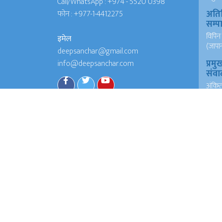
Call/WhatsApp :
+974 - 5520 0398
अति
फोन :
+977-1-4412275
सम्
विपिन 
इमेल
(जापा
deepsanchar@gmail.com
प्रमु
info@deepsanchar.com
संवा
अंकि
आयरल
संवा
अंकि