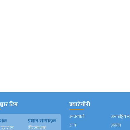
्चार टिम
क्याटेगोरी
अन्तरवार्ता
अन्तराष्ट्रिय 
काशक
प्रधान सम्पादक
अन्य
अपराध
्रुप प्रा.लि
दीप जंग शाह