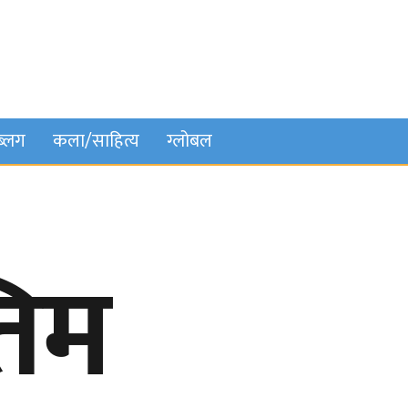
ब्लग
कला/साहित्य
ग्लोबल
तिम