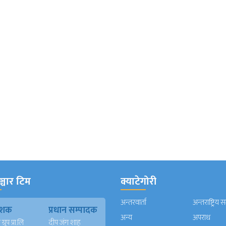
्चार टिम
क्याटेगोरी
अन्तरवार्ता
अन्तराष्ट्रिय 
काशक
प्रधान सम्पादक
अन्य
अपराध
्रुप प्रा.लि
दीप जंग शाह