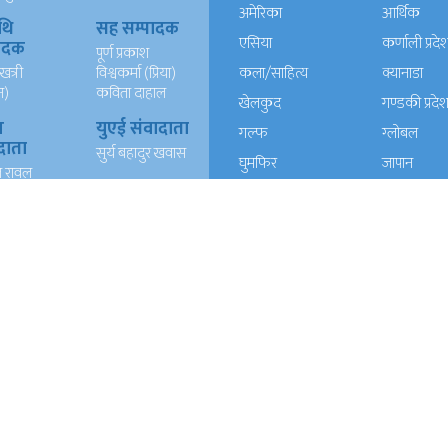
अमेरिका
आर्थिक
थि
सह सम्पादक
एसिया
कर्णाली प्रदे
पादक
पूर्ण प्रकाश
खत्री
विश्वकर्मा (प्रिया)
कला/साहित्य
क्यानाडा
न)
कविता दाहाल
खेलकुद
गण्डकी प्रदे
ख
युएई संवादाता
गल्फ
ग्लोबल
दाता
सुर्य बहादुर खवास
घुमफिर
जापान
त रावल
धर्म संस्कृति
पत्रपत्रिका
्याण्ड
आईटी
प्रदेश १
प्रदेश २
दाता
रेशम खड्का
त वली
प्रदेश ५
प्रदेश खबर
बाग्मती प्रदेश
बेलायत
ब्लग
मनाेरञ्जन
यूरोप
राजनीति
लोकसेवा
विचार
विचार/आलेख
विशेष रिपोर्ट
समाचार
समाज