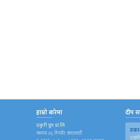
हाम्राे बारेमा
दीप सञ
ठकुरी ग्रुप प्रा.लि
प्र
कामपा २६, लैनचौर, काठमाडौं
ठकुरी ग