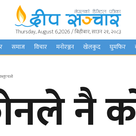
Thursday, August 6,2026 / बिहीबार, साउन २१, २०८३
बर
समाज
विचार
मनाेरञ्जन
खेलकुद
घुमफिर
- डब्लूएचओ
ोनले नै 