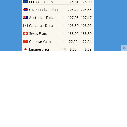
श
श
×