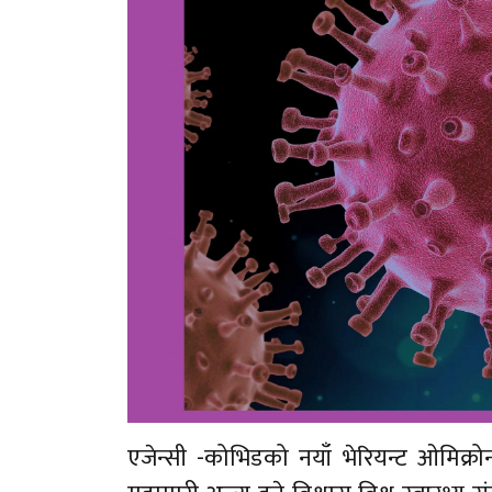
एजेन्सी -कोभिडको नयाँ भेरियन्ट ओमिक्र