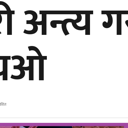
ी अन्त्य ग
एचओ
ाशित