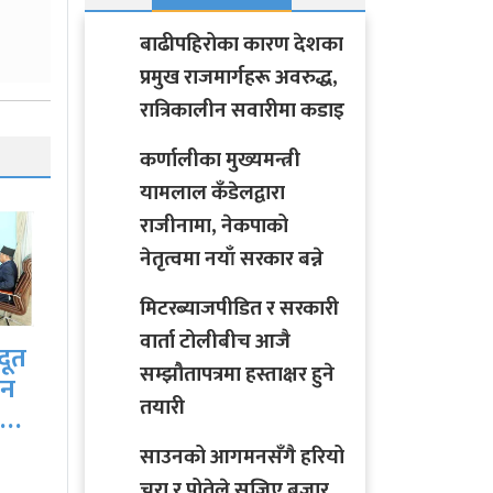
बाढीपहिरोका कारण देशका
प्रमुख राजमार्गहरू अवरुद्ध,
रात्रिकालीन सवारीमा कडाइ
कर्णालीका मुख्यमन्त्री
यामलाल कँडेलद्वारा
राजीनामा, नेकपाको
नेतृत्वमा नयाँ सरकार बन्ने
मिटरब्याजपीडित र सरकारी
वार्ता टोलीबीच आजै
सम्झौतापत्रमा हस्ताक्षर हुने
कंगनालाई दियो भाजपाले
तयारी
लोकसभा चुनावको टिकट
साउनको आगमनसँगै हरियो
चुरा र पोतेले सजिए बजार,