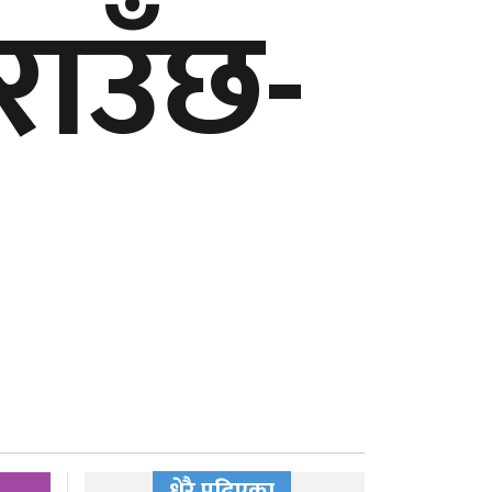
राउँछ-
धेरै पढिएका