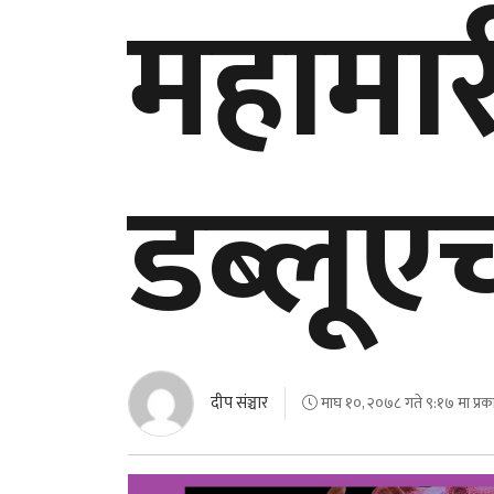
महामार
डब्लू
दीप संञ्चार
माघ १०, २०७८ गते ९:१७ मा प्रक