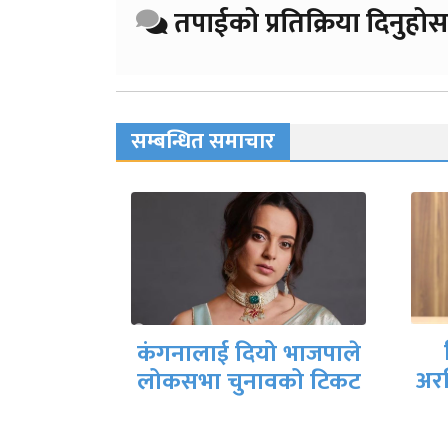
तपाईको प्रतिक्रिया दिनुहोस
सम्बन्धित समाचार
आठ
दिल्लीका मुख्यमन्त्री
नि
 भाजपाले
अरविन्द केजरीवाल पक्राउ
दे
को टिकट