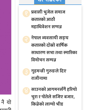
१
प्रवासी भुजेल समाज
कतारको आठाै
महाधिवेशन सप्पन्न
२
नेपाल व्यवसायी सङ्घ
कतारको दोस्रो वार्षिक
साधारण सभा तथा स्मारिका
विमोचन सम्पन्न
३
गृहमन्त्री गुरुङले दिए
राजीनामा
४
साउनको आगमनसँगै हरियो
चुरा र पोतेले सजिए बजार,
 नै यो
किन्नेको लाग्यो भीड