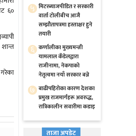
हामारी
५
मिटरब्याजपीडित र सरकारी
बाट ६०
वार्ता टोलीबीच आजै
सम्झौतापत्रमा हस्ताक्षर हुने
तयारी
व्यापी
 शान्त
६
कर्णालीका मुख्यमन्त्री
यामलाल कँडेलद्वारा
राजीनामा, नेकपाको
 गरेका
नेतृत्वमा नयाँ सरकार बन्ने
७
बाढीपहिरोका कारण देशका
प्रमुख राजमार्गहरू अवरुद्ध,
रात्रिकालीन सवारीमा कडाइ
ताजा अपडेट