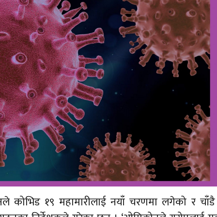
ोनले कोभिड १९ महामारीलाई नयाँ चरणमा लगेको र चाँडै