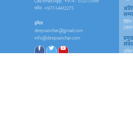
Call/WhatsApp :
+974 - 5520 0398
अति
फोन :
+977-1-4412275
सम्
विपिन 
इमेल
(जापा
deepsanchar@gmail.com
प्रमु
info@deepsanchar.com
संवा
अंकि
आयरल
संवा
अंकि