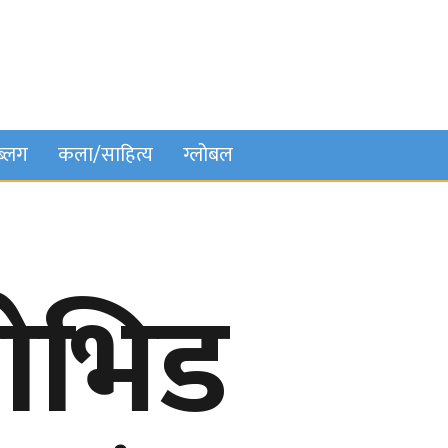
ब्लग
कला/साहित्य
ग्लोबल
कोभिड