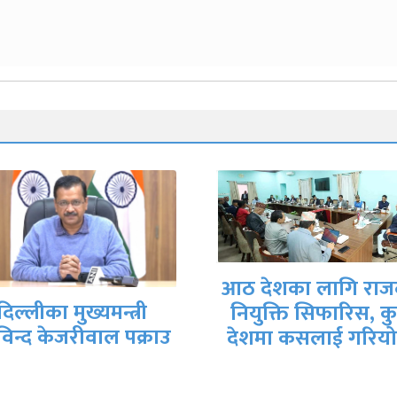
 देशका लागि राजदूत
युक्ति सिफारिस, कुन
सुँगुरको मिर्गौला
शमा कसलाई गरियो…
प्रत्यारोपण गरिएका
रिचर्डको निधन