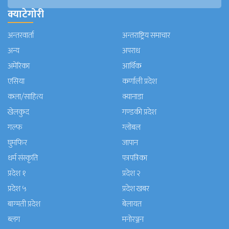
क्याटेगोरी
अन्तरवार्ता
अन्तराष्ट्रिय समाचार
अन्य
अपराध
अमेरिका
आर्थिक
एसिया
कर्णाली प्रदेश
कला/साहित्य
क्यानाडा
खेलकुद
गण्डकी प्रदेश
गल्फ
ग्लोबल
घुमफिर
जापान
धर्म संस्कृति
पत्रपत्रिका
प्रदेश १
प्रदेश २
प्रदेश ५
प्रदेश खबर
बाग्मती प्रदेश
बेलायत
ब्लग
मनाेरञ्जन