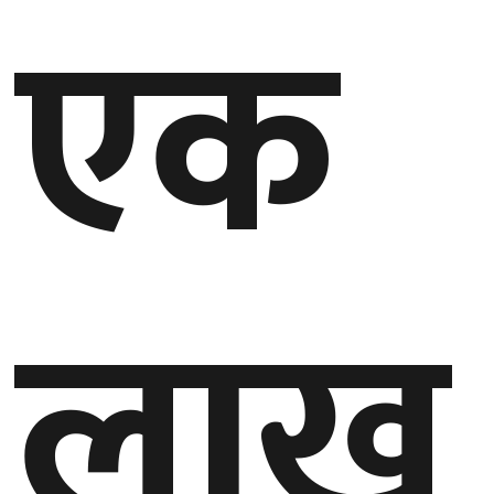
एक
लाख