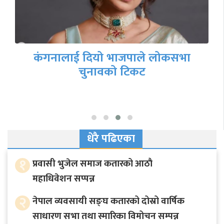
दिल्लीका मुख्यमन्त्री अरविन्द केजरीवाल
पक्राउ
धेरै पढिएका
१
प्रवासी भुजेल समाज कतारको आठाै
महाधिवेशन सप्पन्न
२
नेपाल व्यवसायी सङ्घ कतारको दोस्रो वार्षिक
साधारण सभा तथा स्मारिका विमोचन सम्पन्न