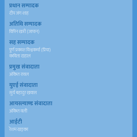
प्रधान सम्पादक
दीप जंग शाह
अतिथि सम्पादक
विपिन खत्री (जापान)
सह सम्पादक
पूर्ण प्रकाश विश्वकर्मा (प्रिया)
कविता दाहाल
प्रमुख संवादाता
अंकित रावल
युएई संवादाता
सुर्य बहादुर खवास
आयरल्याण्ड संवादाता
अंकित वली
आईटी
रेशम खड्का