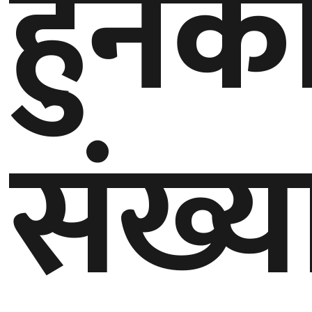
हुनेक
बेलायत
जापान
क्यानाडा
संख्य
अन्य