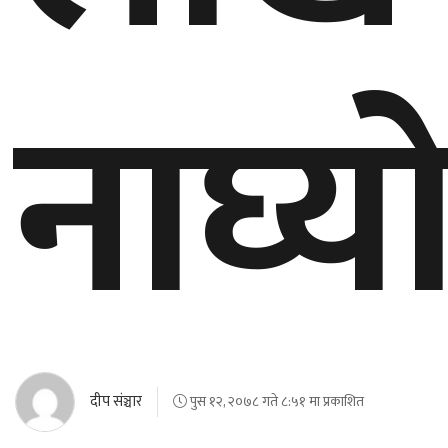
नाघ्य
दीप संञ्चार
पुस १२, २०७८ गते ८:५१ मा प्रकाशित