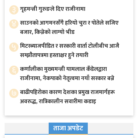
३
गृहमन्त्री गुरुङले दिए राजीनामा
४
साउनको आगमनसँगै हरियो चुरा र पोतेले सजिए
बजार, किन्नेको लाग्यो भीड
५
मिटरब्याजपीडित र सरकारी वार्ता टोलीबीच आजै
सम्झौतापत्रमा हस्ताक्षर हुने तयारी
६
कर्णालीका मुख्यमन्त्री यामलाल कँडेलद्वारा
राजीनामा, नेकपाको नेतृत्वमा नयाँ सरकार बन्ने
७
बाढीपहिरोका कारण देशका प्रमुख राजमार्गहरू
अवरुद्ध, रात्रिकालीन सवारीमा कडाइ
ताजा अपडेट