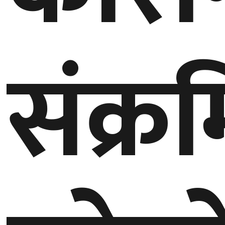
घुमफिर
संक्र
ब्लग
कला/
साहित्य
ग्लोबल
गल्फ
अमेरिका
एसिया
यूरोप