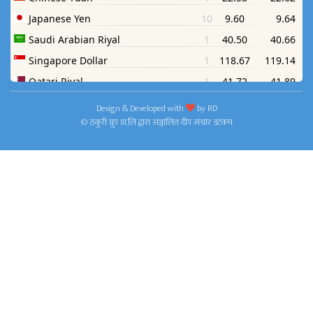
Design & Developed with
by
RD
© ठकुरी ग्रुप प्रा.लि द्वारा सञ्चालित दीप संचार डटकम