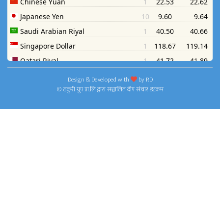
Design & Developed with
by
RD
© ठकुरी ग्रुप प्रा.लि द्वारा सञ्चालित दीप संचार डटकम