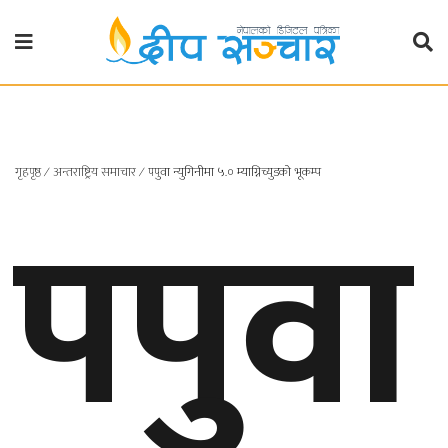
गृहपृष्ठ
राजनीति
गृहपृष्ठ
∕
अन्तराष्ट्रिय समाचार
∕
पपुवा न्युगिनीमा ५.० म्याग्निच्युडको भूकम्प
पपुवा
प्रदेश
खबर
प्रदेश
१
प्रदेश
२
बाग्मती
प्रदेश