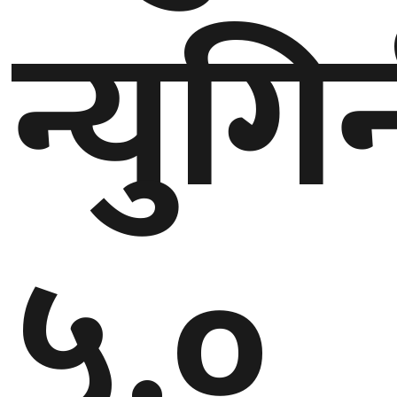
न्युगि
गण्डकी
प्रदेश
प्रदेश
५
कर्णाली
प्रदेश
सुदूरपश्चिम
५.०
प्रदेश
समाज
विचार
मनाेरञ्जन
खेलकुद