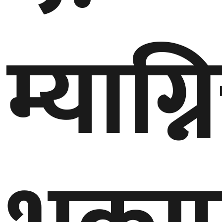
म्याग्
घुमफिर
ब्लग
कला/
साहित्य
ग्लोबल
गल्फ
अमेरिका
एसिया
यूरोप