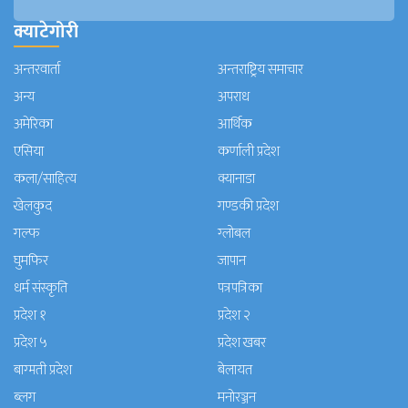
क्याटेगोरी
अन्तरवार्ता
अन्तराष्ट्रिय समाचार
अन्य
अपराध
अमेरिका
आर्थिक
एसिया
कर्णाली प्रदेश
कला/साहित्य
क्यानाडा
खेलकुद
गण्डकी प्रदेश
गल्फ
ग्लोबल
घुमफिर
जापान
धर्म संस्कृति
पत्रपत्रिका
प्रदेश १
प्रदेश २
प्रदेश ५
प्रदेश खबर
बाग्मती प्रदेश
बेलायत
ब्लग
मनाेरञ्जन