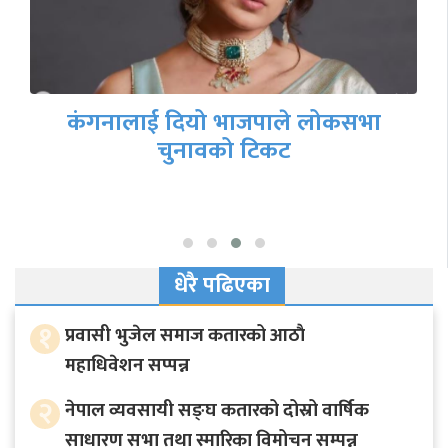
दिल्लीका मुख्यमन्त्री अरविन्द केजरीवाल
पक्राउ
धेरै पढिएका
१
प्रवासी भुजेल समाज कतारको आठाै
महाधिवेशन सप्पन्न
२
नेपाल व्यवसायी सङ्घ कतारको दोस्रो वार्षिक
साधारण सभा तथा स्मारिका विमोचन सम्पन्न