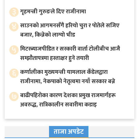
३
गृहमन्त्री गुरुङले दिए राजीनामा
४
साउनको आगमनसँगै हरियो चुरा र पोतेले सजिए
बजार, किन्नेको लाग्यो भीड
५
मिटरब्याजपीडित र सरकारी वार्ता टोलीबीच आजै
सम्झौतापत्रमा हस्ताक्षर हुने तयारी
६
कर्णालीका मुख्यमन्त्री यामलाल कँडेलद्वारा
राजीनामा, नेकपाको नेतृत्वमा नयाँ सरकार बन्ने
७
बाढीपहिरोका कारण देशका प्रमुख राजमार्गहरू
अवरुद्ध, रात्रिकालीन सवारीमा कडाइ
ताजा अपडेट