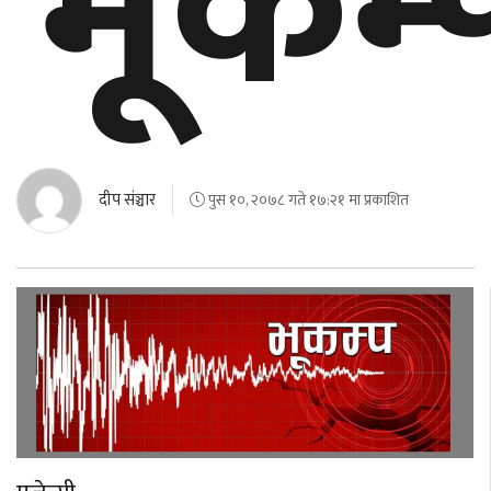
भूकम्
बेलायत
जापान
क्यानाडा
अन्य
दीप संञ्चार
पुस १०, २०७८ गते १७:२१ मा प्रकाशित