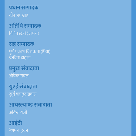
प्रधान सम्पादक
दीप जंग शाह
अतिथि सम्पादक
विपिन खत्री (जापान)
सह सम्पादक
पूर्ण प्रकाश विश्वकर्मा (प्रिया)
कविता दाहाल
प्रमुख संवादाता
अंकित रावल
युएई संवादाता
सुर्य बहादुर खवास
आयरल्याण्ड संवादाता
अंकित वली
आईटी
रेशम खड्का